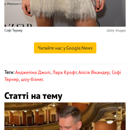
Софі Тернер
Getty Images
Читайте нас у Google.News
Теги:
Анджеліна Джолі
,
Лара Крофт
,
Алісія Вікандер
,
Софі
Тернер
,
шоу-бізнес
Статті на тему