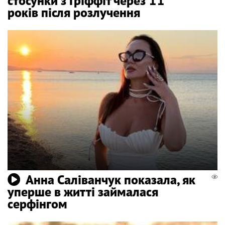
стосунки з Гріффіт через 11
років після розлучення
Анна Саліванчук показала, як
уперше в житті займалася
серфінгом