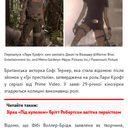
Перезапуск «Лари Крофт»: ким замінять Джолі та Вікандер ©Warner Bros.
Entertainment Inc. and Metro-Goldwyn-Mayer Pictures Inc./ Paramount Picture
Британська акторка Софі Тернер, яка стала відомою після
зйомок у «Грі престолів», затверджена на роль Лари Крофт
у серіалі від Prime Video. У заяві 29-річної кінозірки
згадуються колишні виконавиці ролі.
Читайте також:
Зірка «Під куполом» Брітт Робертсон вагітна первістком
Відомо, що Фібі Воллер-Брідж заявлена ​​як творчиня,