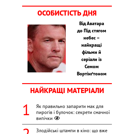
ОСОБИСТІСТЬ ДНЯ
Від Аватара
до Під стягом
небес –
найкращі
фільми й
серіали із
Семом
Вортінґтоном
НАЙКРАЩІ МАТЕРІАЛИ
Як правильно запарити мак для
пирогів і булочок: секрети смачної
випічки
Злодійські штампи в кіно: що вже