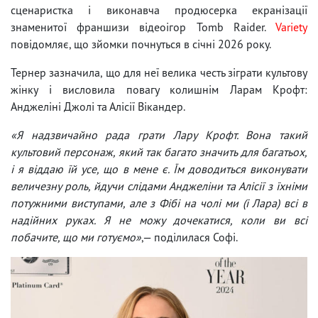
сценаристка і виконавча продюсерка екранізації
знаменитої франшизи відеоігор Tomb Raider.
Variety
повідомляє, що зйомки почнуться в січні 2026 року.
Тернер зазначила, що для неї велика честь зіграти культову
жінку і висловила повагу колишнім Ларам Крофт:
Анджеліні Джолі та Алісії Вікандер.
«Я надзвичайно рада грати Лару Крофт. Вона такий
культовий персонаж, який так багато значить для багатьох,
і я віддаю їй усе, що в мене є. Їм доводиться виконувати
величезну роль, йдучи слідами Анджеліни та Алісії з їхніми
потужними виступами, але з Фібі на чолі ми (і Лара) всі в
надійних руках. Я не можу дочекатися, коли ви всі
побачите, що ми готуємо»
,— поділилася Софі.