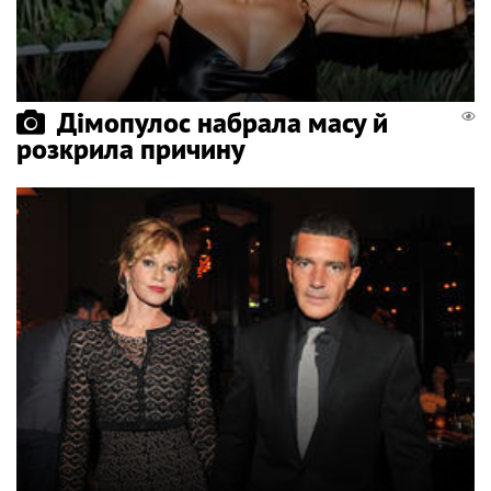
Дімопулос набрала масу й
розкрила причину