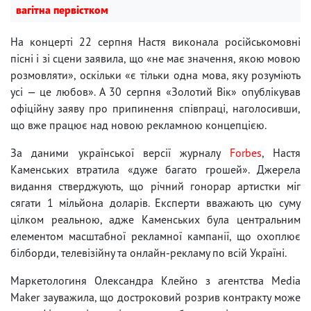
вагітна первістком
На концерті 22 серпня Настя виконала російськомовні
пісні і зі сцени заявила, що «не має значення, якою мовою
розмовляти», оскільки «є тільки одна мова, яку розуміють
усі — це любов». А 30 серпня «Золотий Вік» опублікував
офіційну заяву про припинення співпраці, наголосивши,
що вже працює над новою рекламною концепцією.
За даними української версії журналу
Forbes
, Настя
Каменських втратила «дуже багато грошей». Джерела
видання стверджують, що річний гонорар артистки міг
сягати 1 мільйона доларів. Експерти вважають цю суму
цілком реальною, адже Каменських була центральним
елементом масштабної рекламної кампанії, що охоплює
білборди, телевізійну та онлайн-рекламу по всій Україні.
Маркетологиня Олександра Клейно з агентства Media
Maker зауважила, що достроковий розрив контракту може