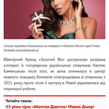
Скільки заробляла Каменських на співпраці із «Золотим Віком»: дані Forbes
facebook.com/zolotoyvek.ua
Ювелірний бренд «Золотий Вік» достроково розірвав
контракт із популярною українською співачкою Настею
Каменською після того, як вона опинилася в центрі
мовного скандалу. Компанія співпрацювала зі співачкою з
2021 року, проте після її виступу в Маямі відмовилася від
подальшої роботи.
Читайте також:
43-річна зірка «Абатства Даунтон» Мішель Докері