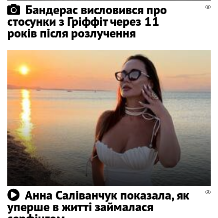
Бандерас висловився про
стосунки з Гріффіт через 11
років після розлучення
Анна Саліванчук показала, як
уперше в житті займалася