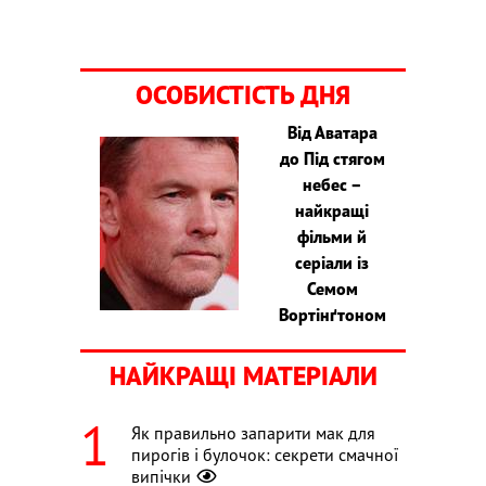
ОСОБИСТІСТЬ ДНЯ
Від Аватара
до Під стягом
небес –
найкращі
фільми й
серіали із
Семом
Вортінґтоном
НАЙКРАЩІ МАТЕРІАЛИ
Як правильно запарити мак для
пирогів і булочок: секрети смачної
випічки