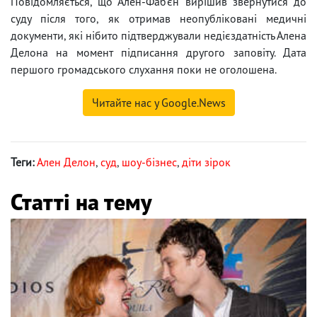
Повідомляється, що Ален-Фаб'єн вирішив звернутися до
суду після того, як отримав неопубліковані медичні
документи, які нібито підтверджували недієздатність Алена
Делона на момент підписання другого заповіту. Дата
першого громадського слухання поки не оголошена.
Читайте нас у Google.News
Теги:
Ален Делон
,
суд
,
шоу-бізнес
,
діти зірок
Статті на тему