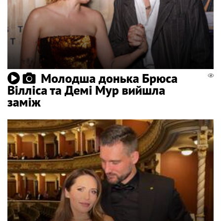
Молодша донька Брюса
Вілліса та Демі Мур вийшла
заміж