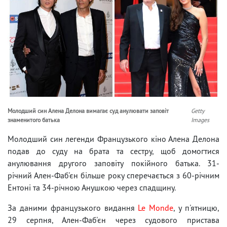
Молодший син Алена Делона вимагає суд анулювати заповіт
Getty
знаменитого батька
Images
Молодший син легенди Французького кіно Алена Делона
подав до суду на брата та сестру, щоб домогтися
анулювання другого заповіту покійного батька. 31-
річний Ален-Фаб'єн більше року сперечається з 60-річним
Ентоні та 34-річною Анушкою через спадщину.
За даними французького видання
Le Monde
, у п'ятницю,
29 серпня, Ален-Фаб'єн через судового пристава