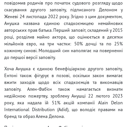
повідомив родичів про початок судового розгляду щодо
скасування другого заповіту, підписаного Делоном у
Женеві 24 листопада 2022 року. Згідно з цим документом,
Анушка названа єдиною спадкоємицею немайнових
авторських прав батька. Перший заповіт, складений у 2015
році, розділив майно актора, що оцінюється в десятки
мільйонів євро, на три частки: 50% дочці та по 25%
кожному синові. Молодший син наполягає на поверненні
до першої версії заповіту.
Хоча Анушка є єдиною бенефіціаркою другого заповіту,
Ентоні також фігурує в позові, оскільки закон вимагає
вжити заходів щодо всіх спадкоємців та виконавців
заповіту. Ален-Фаб'єн також намагається визнати
недійсною пожертву, зроблену Анушці 22 лютого 2023
року, яка надала їй 51% акцій компанії Alain Delon
International Distribution (Adid), що володіє правами на
бренд та образ Алена Делона.