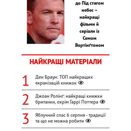
до Під стягом
небес –
найкращі
фільми й
серіали із
Семом
Вортінґтоном
НАЙКРАЩІ МАТЕРІАЛИ
Ден Браун: ТОП найкращих
екранізацій книжок
Джоан Ролінґ: найкращі книжки
британки, окрім Гаррі Поттера
Яблучний спас 6 серпня - традиції
та що не можна робити