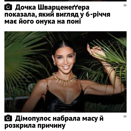
Дочка Шварценеґґера
показала, який вигляд у 6-річчя
має його онука на поні
Дімопулос набрала масу й
розкрила причину