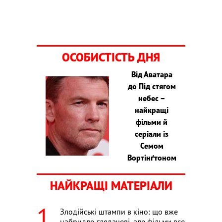
ОСОБИСТІСТЬ ДНЯ
Від Аватара
до Під стягом
небес –
найкращі
фільми й
серіали із
Семом
Вортінґтоном
НАЙКРАЩІ МАТЕРІАЛИ
Злодійські штампи в кіно: що вже
набридло глядачеві, але фільми все