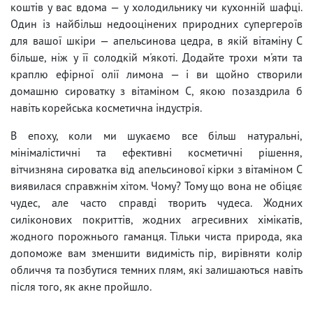
коштів у вас вдома — у холодильнику чи кухонній шафці.
Один із найбільш недооцінених природних супергероїв
для вашої шкіри — апельсинова цедра, в якій вітаміну С
більше, ніж у її солодкій м'якоті. Додайте трохи м'яти та
краплю ефірної олії лимона — і ви щойно створили
домашню сироватку з вітаміном С, якою позаздрила б
навіть корейська косметична індустрія.
В епоху, коли ми шукаємо все більш натуральні,
мінімалістичні та ефективні косметичні рішення,
вітчизняна сироватка від апельсинової кірки з вітаміном С
виявилася справжнім хітом. Чому? Тому що вона не обіцяє
чудес, але часто справді творить чудеса. Жодних
силіконових покриттів, жодних агресивних хімікатів,
жодного порожнього гаманця. Тільки чиста природа, яка
допоможе вам зменшити видимість пір, вирівняти колір
обличчя та позбутися темних плям, які залишаються навіть
після того, як акне пройшло.