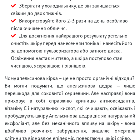
Зберігати у холодильнику, де він залишається
свіжим до двох тижнів.
Використовуйте його 2-3 рази на день, особливо
після очищення обличчя.
Для досягнення найкращого результату ретельно
очистіть шкіру перед нанесенням тоніка і нанесіть його
за допомогою пульверизатора або ватного диска.
Освіження настає миттєво, а шкіра поступово стає
чистішою, яскравішою і рівнішою.
Чому апельсинова кірка – це не просто органічні відходи?
Ви могли подумати, що апельсинова цедра — лише
перешкода для соковитої серцевини. Але насправді вона
приховує в собі справжню криницю антиоксидантів,
вітаміну С і натуральних кислот, які очищають, освіжають і
пробуджують шкіру. Апельсинова цедра діє як натуральний
ексфоліант, але без механічного впливу на шкіру - вона
дбайливо розчиняє забруднення, видаляє омертвілі
клітини та відновлює епідерміс, повертаючи шкірі сяйво.