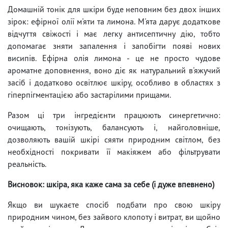
Домашній тонік для шкіри буде неповним без двох інших
зірок: ефірної олії м'яти та лимона. М'ята дарує додаткове
відчуття свіжості і має легку антисептичну дію, тобто
допомагає зняти запалення і запобігти появі нових
висипів. Ефірна олія лимона - це не просто чудове
ароматне доповнення, воно діє як натуральний в'яжучий
засіб і додатково освітлює шкіру, особливо в областях з
гіперпігментацією або застарілими прищами.
Разом ці три інгредієнти працюють синергетично:
очищають, тонізують, балансують і, найголовніше,
дозволяють вашій шкірі сяяти природним світлом, без
необхідності покривати її макіяжем або фільтрувати
реальність.
Висновок: шкіра, яка каже сама за себе (і дуже впевнено)
Якщо ви шукаєте спосіб подбати про свою шкіру
природним чином, без зайвого клопоту і витрат, ви щойно