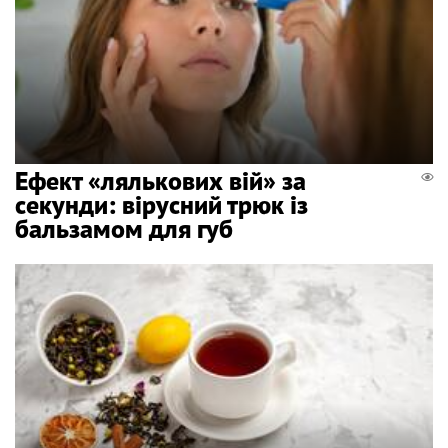
Ефект «лялькових вій» за
секунди: вірусний трюк із
бальзамом для губ