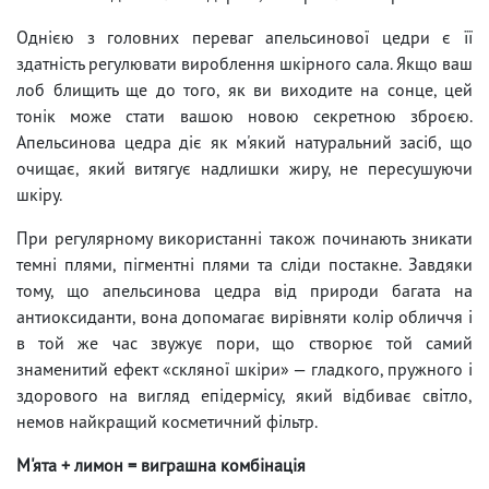
Однією з головних переваг апельсинової цедри є її
здатність регулювати вироблення шкірного сала. Якщо ваш
лоб блищить ще до того, як ви виходите на сонце, цей
тонік може стати вашою новою секретною зброєю.
Апельсинова цедра діє як м'який натуральний засіб, що
очищає, який витягує надлишки жиру, не пересушуючи
шкіру.
При регулярному використанні також починають зникати
темні плями, пігментні плями та сліди постакне. Завдяки
тому, що апельсинова цедра від природи багата на
антиоксиданти, вона допомагає вирівняти колір обличчя і
в той же час звужує пори, що створює той самий
знаменитий ефект «скляної шкіри» — гладкого, пружного і
здорового на вигляд епідермісу, який відбиває світло,
немов найкращий косметичний фільтр.
М'ята + лимон = виграшна комбінація