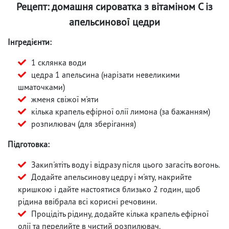
Рецепт: домашня сироватка з вітаміном С із
апельсинової цедри
Інгредієнти:
1 склянка води
цедра 1 апельсина (нарізати невеликими
шматочками)
жменя свіжої м'яти
кілька крапель ефірної олії лимона (за бажанням)
розпилювач (для зберігання)
Підготовка:
Закип'ятіть воду і відразу після цього загасіть вогонь.
Додайте апельсинову цедру і м'яту, накрийте
кришкою і дайте настоятися близько 2 годин, щоб
рідина ввібрала всі корисні речовини.
Процідіть рідину, додайте кілька крапель ефірної
олії та перелийте в чистий розпилювач.