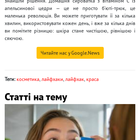
знайшли рішення. Домашня сироватка з вітаміном С із
апельсинової цедри — це не просто б'юті-трюк, це
маленька революція. Ви можете приготувати її за кілька
хвилин, використовувати кожен день, і вже за кілька днів
ви помітите різницю: шкіра стане чистішою, рівнішою і
сяючою.
Читайте нас у Google.News
Теги:
косметика
,
лайфхаки
,
лайфхак
,
краса
Статті на тему