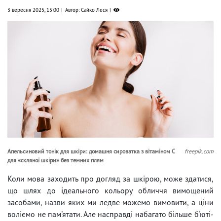
3 вересня 2025, 15:00
Автор: Сайко Леся
Апельсиновий тонік для шкіри: домашня сироватка з вітаміном С
freepik.com
для «скляної шкіри» без темних плям
Коли мова заходить про догляд за шкірою, може здатися,
що шлях до ідеального кольору обличчя вимощений
засобами, назви яких ми ледве можемо вимовити, а ціни
воліємо не пам'ятати. Але насправді набагато більше б'юті-