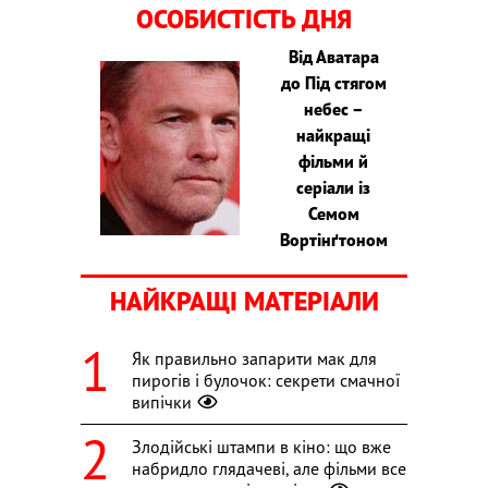
ОСОБИСТІСТЬ ДНЯ
Від Аватара
до Під стягом
небес –
найкращі
фільми й
серіали із
Семом
Вортінґтоном
НАЙКРАЩІ МАТЕРІАЛИ
Як правильно запарити мак для
пирогів і булочок: секрети смачної
випічки
Злодійські штампи в кіно: що вже
набридло глядачеві, але фільми все