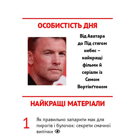
ОСОБИСТІСТЬ ДНЯ
Від Аватара
до Під стягом
небес –
найкращі
фільми й
серіали із
Семом
Вортінґтоном
НАЙКРАЩІ МАТЕРІАЛИ
Як правильно запарити мак для
пирогів і булочок: секрети смачної
випічки