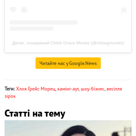
Допис, поширений Chloë Grace Moretz (@chloegmoretz)
Читайте нас у Google.News
Теги:
Хлоя Грейс Морец
,
камінг-аут
,
шоу-бізнес
,
весілля
зірок
Статті на тему