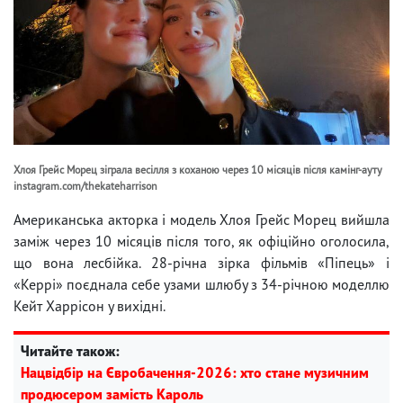
Хлоя Грейс Морец зіграла весілля з коханою через 10 місяців після камінг-ауту
instagram.com/thekateharrison
Американська акторка і модель Хлоя Грейс Морец вийшла
заміж через 10 місяців після того, як офіційно оголосила,
що вона лесбійка. 28-річна зірка фільмів «Піпець» і
«Керрі» поєднала себе узами шлюбу з 34-річною моделлю
Кейт Харрісон у вихідні.
Читайте також:
Нацвідбір на Євробачення-2026: хто стане музичним
продюсером замість Кароль