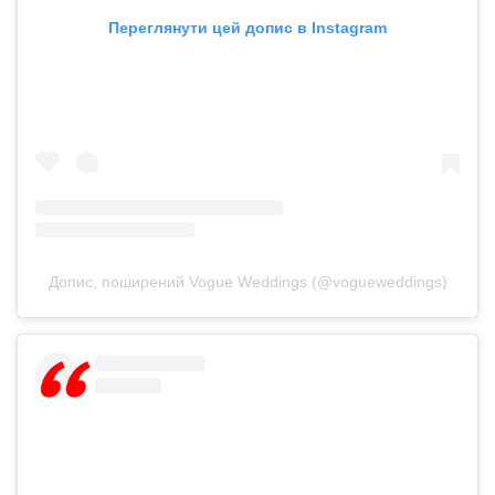
Переглянути цей допис в Instagram
Допис, поширений Vogue Weddings (@vogueweddings)