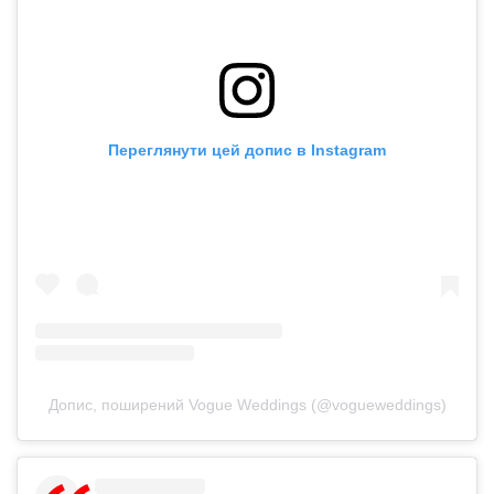
Переглянути цей допис в Instagram
Допис, поширений Vogue Weddings (@vogueweddings)