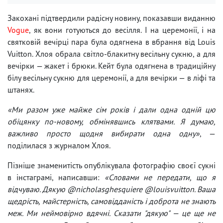
Закохані підтвердили радісну новину, показавши виданню
Vogue
, як вони готуються до весілля. І на церемонії, і на
святковій вечірці пара була одягнена в вбрання від Louis
Vuitton. Хлоя обрала світло-блакитну весільну сукню, а для
вечірки — жакет і брюки. Кейт була одягнена в традиційну
білу весільну сукню для церемонії, а для вечірки — в ліфі та
штанях.
«Ми разом уже майже сім років і дали одна одній цю
обіцянку по-новому, обмінявшись клятвами. Я думаю,
важливо просто щодня вибирати одна одну»
, —
поділилася з журналом Хлоя.
Пізніше знаменитість опублікувала фотографію своєї сукні
в інстаграмі, написавши:
«Словами не передати, що я
відчуваю. Дякую @nicholasghesquiere @louisvuitton. Ваша
щедрість, майстерність, самовідданість і доброта не знають
меж. Ми неймовірно вдячні. Сказати "дякую" — це ще не