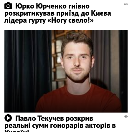
Юрко Юрченко гнівно
розкритикував приїзд до Києва
лідера гурту «Ногу свело!»
Павло Текучев розкрив
реальні суми гонорарів акторів в