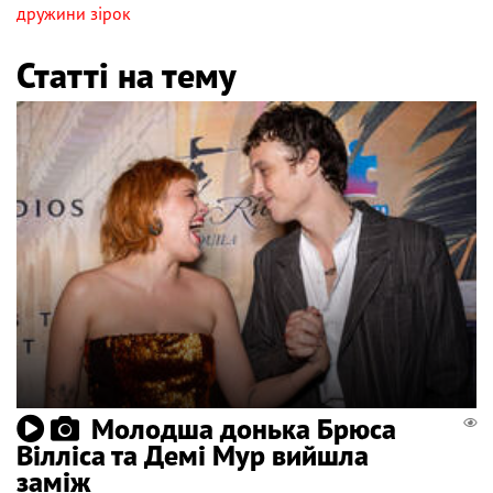
дружини зірок
Статті на тему
Молодша донька Брюса
Вілліса та Демі Мур вийшла
заміж