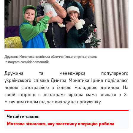
Дружина Монатика засвітила обличчя їхнього третього сина
instagram.com/irishamonatik
Дружина та менеджерка популярного
українського співака Дмитра Монатика Ірина поділилася
новою фотографією з їхньою молодшою ​​дитиною. На
своїй сторінці в інстаграмі зіркова мама знялася з 8-
місячним сином під час виходу на прогулянку.
Читайте також:
Мозгова зізналася, яку пластичну операцію робила