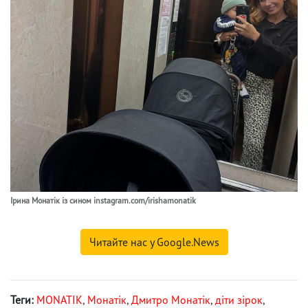
Ірина Монатік із сином instagram.com/irishamonatik
Читайте нас у Google.News
Теги:
MONATIK
,
Монатік
,
Дмитро Монатік
,
діти зірок
,