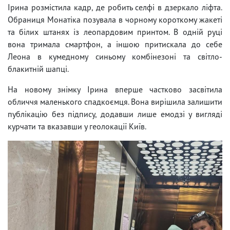
Ірина розмістила кадр, де робить селфі в дзеркало ліфта.
Обраниця Монатіка позувала в чорному короткому жакеті
та білих штанях із леопардовим принтом. В одній руці
вона тримала смартфон, а іншою притискала до себе
Леона в кумедному синьому комбінезоні та світло-
блакитній шапці.
На новому знімку Ірина вперше частково засвітила
обличчя маленького спадкоємця. Вона вирішила залишити
публікацію без підпису, додавши лише емодзі у вигляді
курчати та вказавши у геолокації Київ.