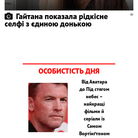
Гайтана показала рідкісне
селфі з єдиною донькою
ОСОБИСТІСТЬ ДНЯ
Від Аватара
до Під стягом
небес –
найкращі
фільми й
серіали із
Семом
Вортінґтоном