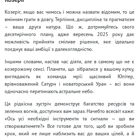
Козеріг, якщо вас чимось і можна назвати відомим, то це
вмінням грати в довгу. Терпіння, дисципліна та прагматизм
– ваша друга натура. Що ж, дотримуйтесь свого
десятирічного плану, адже вересень 2025 року дає
можливість прийняти сміливе рішення, яке ідеально
поєднує ваші амбіції з далекоглядністю.
Іншими словами, настав час діяти, але в самому що не є
козерожому сенсі. Планети, що зібралися у вашому кутку,
виглядають як команда мрії: щасливий Юпітер,
врівноважений Сатурн і новаторський Уран – всі вони
одночасно перетинають астральне небо.
Ця рідкісна зустріч демонструє багатство ресурсів та
зелених вогнів, доступних вам зараз. Начебто всесвіт каже:
«Ось усі необхідні інструменти та сигнали — що ви
створюватимете?» Все готове для того, щоб ви зробили
крок, який не лише наблизить вас до ваших цілей, а й