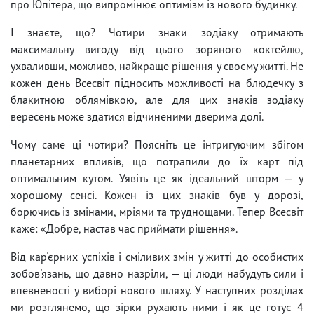
про Юпітера, що випромінює оптимізм із нового будинку.
І знаєте, що? Чотири знаки зодіаку отримають
максимальну вигоду від цього зоряного коктейлю,
ухваливши, можливо, найкраще рішення у своєму житті. Не
кожен день Всесвіт підносить можливості на блюдечку з
блакитною облямівкою, але для цих знаків зодіаку
вересень може здатися відчиненими дверима долі.
Чому саме ці чотири? Поясніть це інтригуючим збігом
планетарних впливів, що потрапили до їх карт під
оптимальним кутом. Уявіть це як ідеальний шторм — у
хорошому сенсі. Кожен із цих знаків був у дорозі,
борючись із змінами, мріями та труднощами. Тепер Всесвіт
каже: «Добре, настав час приймати рішення».
Від кар'єрних успіхів і сміливих змін у житті до особистих
зобов'язань, що давно назріли, — ці люди набудуть сили і
впевненості у виборі нового шляху. У наступних розділах
ми розглянемо, що зірки рухають ними і як це готує 4