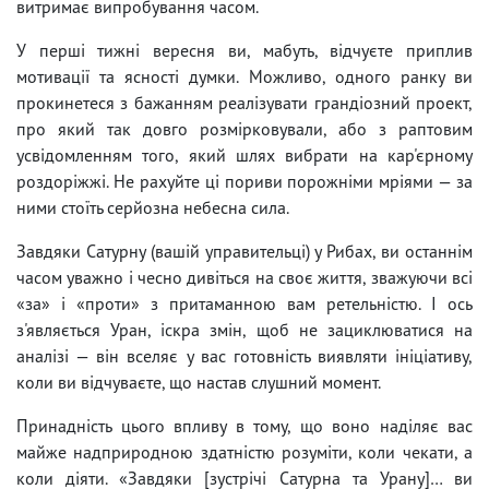
витримає випробування часом.
У перші тижні вересня ви, мабуть, відчуєте приплив
мотивації та ясності думки. Можливо, одного ранку ви
прокинетеся з бажанням реалізувати грандіозний проект,
про який так довго розмірковували, або з раптовим
усвідомленням того, який шлях вибрати на кар'єрному
роздоріжжі. Не рахуйте ці пориви порожніми мріями — за
ними стоїть серйозна небесна сила.
Завдяки Сатурну (вашій управительці) у Рибах, ви останнім
часом уважно і чесно дивіться на своє життя, зважуючи всі
«за» і «проти» з притаманною вам ретельністю. І ось
з'являється Уран, іскра змін, щоб не зациклюватися на
аналізі — він вселяє у вас готовність виявляти ініціативу,
коли ви відчуваєте, що настав слушний момент.
Принадність цього впливу в тому, що воно наділяє вас
майже надприродною здатністю розуміти, коли чекати, а
коли діяти. «Завдяки [зустрічі Сатурна та Урану]… ви