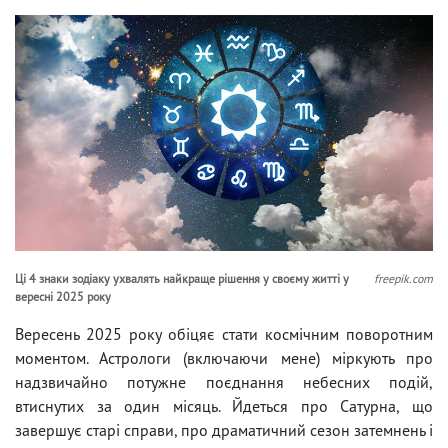
Ці 4 знаки зодіаку ухвалять найкраще рішення у своєму житті у
freepik.com
вересні 2025 року
Вересень 2025 року обіцяє стати космічним поворотним
моментом. Астрологи (включаючи мене) міркують про
надзвичайно потужне поєднання небесних подій,
втиснутих за один місяць. Йдеться про Сатурна, що
завершує старі справи, про драматичний сезон затемнень і