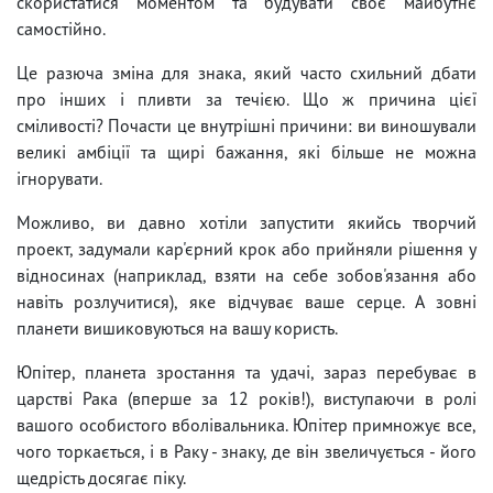
скористатися моментом та будувати своє майбутнє
самостійно.
Це разюча зміна для знака, який часто схильний дбати
про інших і пливти за течією. Що ж причина цієї
сміливості? Почасти це внутрішні причини: ви виношували
великі амбіції та щирі бажання, які більше не можна
ігнорувати.
Можливо, ви давно хотіли запустити якийсь творчий
проект, задумали кар'єрний крок або прийняли рішення у
відносинах (наприклад, взяти на себе зобов'язання або
навіть розлучитися), яке відчуває ваше серце. А зовні
планети вишиковуються на вашу користь.
Юпітер, планета зростання та удачі, зараз перебуває в
царстві Рака (вперше за 12 років!), виступаючи в ролі
вашого особистого вболівальника. Юпітер примножує все,
чого торкається, і в Раку - знаку, де він звеличується - його
щедрість досягає піку.