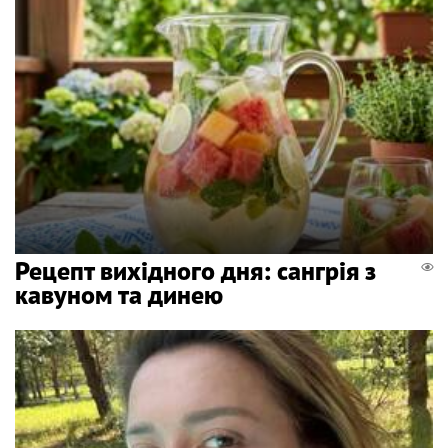
Рецепт вихідного дня: сангрія з
кавуном та динею