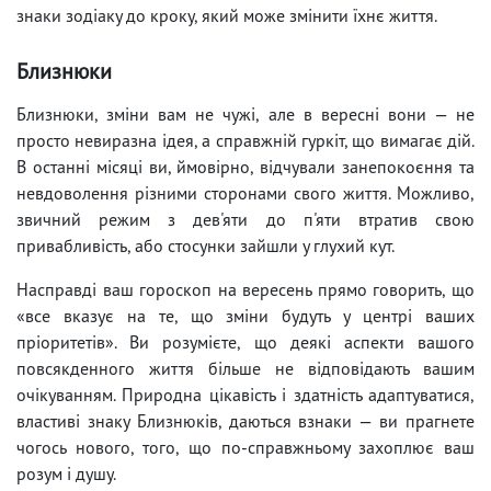
знаки зодіаку до кроку, який може змінити їхнє життя.
Близнюки
Близнюки, зміни вам не чужі, але в вересні вони — не
просто невиразна ідея, а справжній гуркіт, що вимагає дій.
В останні місяці ви, ймовірно, відчували занепокоєння та
невдоволення різними сторонами свого життя. Можливо,
звичний режим з дев'яти до п'яти втратив свою
привабливість, або стосунки зайшли у глухий кут.
Насправді ваш гороскоп на вересень прямо говорить, що
«все вказує на те, що зміни будуть у центрі ваших
пріоритетів». Ви розумієте, що деякі аспекти вашого
повсякденного життя більше не відповідають вашим
очікуванням. Природна цікавість і здатність адаптуватися,
властиві знаку Близнюків, даються взнаки — ви прагнете
чогось нового, того, що по-справжньому захоплює ваш
розум і душу.