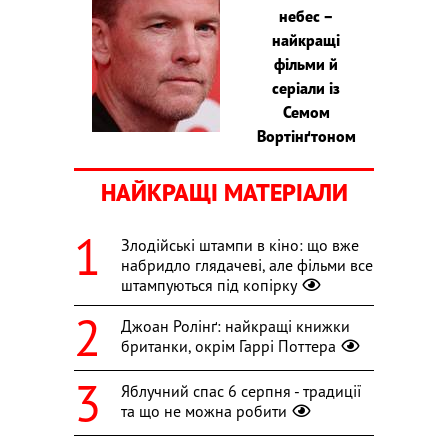
небес –
найкращі
фільми й
серіали із
Семом
Вортінґтоном
НАЙКРАЩІ МАТЕРІАЛИ
Злодійські штампи в кіно: що вже
набридло глядачеві, але фільми все
штампуються під копірку
Джоан Ролінґ: найкращі книжки
британки, окрім Гаррі Поттера
Яблучний спас 6 серпня - традиції
та що не можна робити