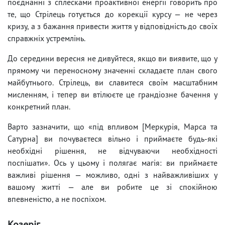
поєднанні з сплесками проактивної енергії говорить про
те, що Стрілець готується до корекції курсу — не через
кризу, а з бажання привести життя у відповідність до своїх
справжніх устремлінь.
До середини вересня не дивуйтеся, якщо ви виявите, що у
прямому чи переносному значенні складаєте план свого
майбутнього. Стрілець, ви славитеся своїм масштабним
мисленням, і тепер ви втілюєте це грандіозне бачення у
конкретний план.
Варто зазначити, що «під впливом [Меркурія, Марса та
Сатурна] ви почуваєтеся вільно і приймаєте будь-які
необхідні рішення, не відчуваючи необхідності
поспішати». Ось у цьому і полягає магія: ви приймаєте
важливі рішення — можливо, одні з найважливіших у
вашому житті — але ви робите це зі спокійною
впевненістю, а не поспіхом.
Козеріг