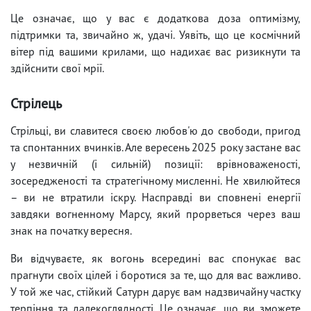
Це означає, що у вас є додаткова доза оптимізму,
підтримки та, звичайно ж, удачі. Уявіть, що це космічний
вітер під вашими крилами, що надихає вас ризикнути та
здійснити свої мрії.
Стрілець
Стрільці, ви славитеся своєю любов'ю до свободи, пригод
та спонтанних вчинків. Але вересень 2025 року застане вас
у незвичній (і сильній) позиції: врівноваженості,
зосередженості та стратегічному мисленні. Не хвилюйтеся
– ви не втратили іскру. Насправді ви сповнені енергії
завдяки вогненному Марсу, який прорветься через ваш
знак на початку вересня.
Ви відчуваєте, як вогонь всередині вас спонукає вас
прагнути своїх цілей і боротися за те, що для вас важливо.
У той же час, стійкий Сатурн дарує вам надзвичайну частку
терпіння та далекоглядності. Це означає, що ви зможете