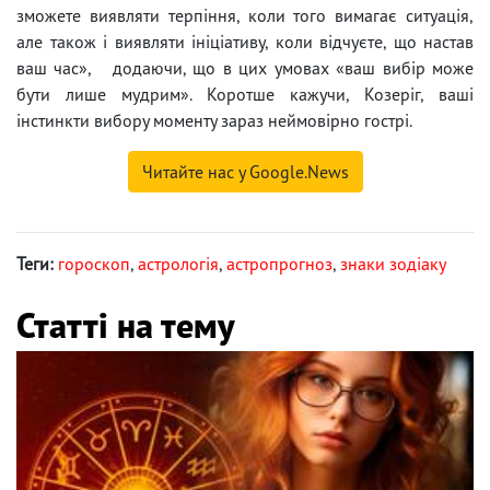
зможете виявляти терпіння, коли того вимагає ситуація,
але також і виявляти ініціативу, коли відчуєте, що настав
ваш час», додаючи, що в цих умовах «ваш вибір може
бути лише мудрим». Коротше кажучи, Козеріг, ваші
інстинкти вибору моменту зараз неймовірно гострі.
Читайте нас у Google.News
Теги:
гороскоп
,
астрологія
,
астропрогноз
,
знаки зодіаку
Статті на тему