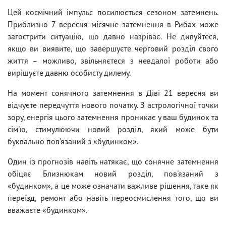
Цей космічний імпульс посилюється сезоном затемнень.
Приблизно 7 вересня місячне затемнення в Рибах може
загострити ситуацію, що давно назріває. Не дивуйтеся,
якщо ви виявите, що завершуєте черговий розділ свого
життя – можливо, звільняєтеся з невдалої роботи або
вирішуєте давню особисту дилему.
На момент сонячного затемнення в Діві 21 вересня ви
відчуєте передчуття нового початку. З астрологічної точки
зору, енергія цього затемнення проникає у ваш будинок та
сім'ю, стимулюючи новий розділ, який може бути
буквально пов'язаний з «будинком».
Один із прогнозів навіть натякає, що сонячне затемнення
обіцяє Близнюкам новий розділ, пов'язаний з
«будинком», а це може означати важливе рішення, таке як
переїзд, ремонт або навіть переосмислення того, що ви
вважаєте «будинком».