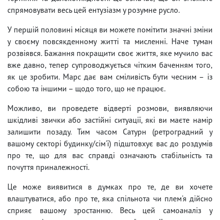
спрямовувати весь цей ентузіазм у розумне русло.
У першій половині місяця ви можете помітити значні зміни
у своєму повсякденному житті та мисленні. Наче туман
розвіявся. Бажання покращити своє життя, яке мучило вас
вже давно, тепер супроводжується чітким баченням того,
як це зробити. Марс дає вам сміливість бути чесним – із
собою та іншими – щодо того, що не працює.
Можливо, ви проведете відверті розмови, виявляючи
шкідливі звички або застійні ситуації, які ви маєте намір
залишити позаду. Тим часом Сатурн (ретроградний у
вашому секторі будинку/сім'ї) підштовхує вас до роздумів
про те, що для вас справді означають стабільність та
почуття приналежності.
Це може виявитися в думках про те, де ви хочете
влаштуватися, або про те, яка спільнота чи плем'я дійсно
сприяє вашому зростанню. Весь цей самоаналіз у