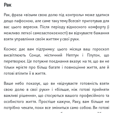
Рак
Рак, фраза «візьми свою долю під контроль» може здатися
дещо пафосною, але саме таку тему Всесвіт приготував для
вас цього вересня. Після періоду відносного комфорту (і
можливо легкої самозаспокоєності) ви відчуваєте бажання
взяти управління своїм життям у свої руки.
Космос дає вам підтримку: цього місяця ваш гороскоп
висвітлюють Сонце, містичний Нептун і Плутон, що
перетворює. Це потужне поєднання вказує на те, що ви не
тільки мрієте про більш багате і повноцінне життя, але й
готові втілити її в життя.
Ваше небо показує, що ви «відчуваєте готовність взяти
свою долю в свої руки» і «більше, ніж готові прийняти
важливі рішення», що стосуються вашого професійного та
особистого життя. Простіше кажучи, Раку, вам більше не
потрібно чекати, поки все зміниться само собою. Ви готові