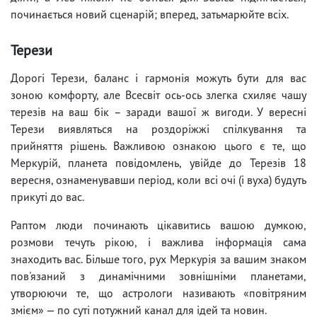
починається новий сценарій; вперед, затьмарюйте всіх.
Терези
Дорогі Терези, баланс і гармонія можуть бути для вас
зоною комфорту, але Всесвіт ось-ось злегка схиляє чашу
терезів на ваш бік – заради вашої ж вигоди. У вересні
Терези виявляться на роздоріжжі спілкування та
прийняття рішень. Важливою ознакою цього є те, що
Меркурій, планета повідомлень, увійде до Терезів 18
вересня, ознаменувавши період, коли всі очі (і вуха) будуть
прикуті до вас.
Раптом люди починають цікавитись вашою думкою,
розмови течуть рікою, і важлива інформація сама
знаходить вас. Більше того, рух Меркурія за вашим знаком
пов'язаний з динамічними зовнішніми планетами,
утворюючи те, що астрологи називають «повітряним
змієм» — по суті потужний канал для ідей та новин.