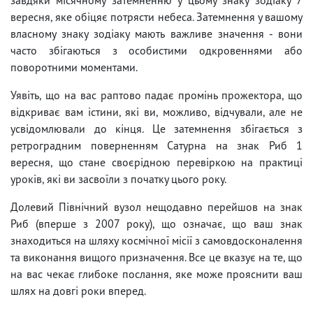
вересня, яке обіцяє потрясти небеса. Затемнення у вашому
власному знаку зодіаку мають важливе значення - вони
часто збігаються з особистими одкровеннями або
поворотними моментами.
Уявіть, що на вас раптово падає промінь прожектора, що
відкриває вам істини, які ви, можливо, відчували, але не
усвідомлювали до кінця. Це затемнення збігається з
ретроградним поверненням Сатурна на знак Риб 1
вересня, що стане своєрідною перевіркою на практиці
уроків, які ви засвоїли з початку цього року.
Долевий Північний вузол нещодавно перейшов на знак
Риб (вперше з 2007 року), що означає, що ваш знак
знаходиться на шляху космічної місії з самовдосконалення
та виконання вищого призначення. Все це вказує на те, що
на вас чекає глибоке послання, яке може прояснити ваш
шлях на довгі роки вперед.