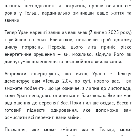
планета несподіванок та потрясінь, провів останні сім
років у Тельці, кардинально змінивши ваше життя та
звички.
Тепер Уран нарешті залишив ваш знак (7 липня 2025 року)
і увійшов на знак Близнюків, поклавши край довгому
циклу потрясінь. Перехід цього літа приніс різке
енергетичне зрушення — ви, можливо, відчули його як
дивну суміш полегшення та неспокійного хвилювання.
Астрологи стверджують, що вихід Урана з Тельця
демонструє вам «Тельця 2.0», по суті, нового вас, і ви
зможете побачити, що це означає, з липня до листопада,
коли Уран ненадовго опиниться в Близнюках. Яке це має
відношення до вересня? Все. Поки пил ще осідає, Всесвіт
готовий піднести одкровення, яке допоможе вам
осмислити всі пережиті вами зміни.
Послання, яке може змінити життя Тельця, може