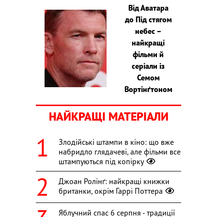
Від Аватара
до Під стягом
небес –
найкращі
фільми й
серіали із
Семом
Вортінґтоном
НАЙКРАЩІ МАТЕРІАЛИ
Злодійські штампи в кіно: що вже
набридло глядачеві, але фільми все
штампуються під копірку
Джоан Ролінґ: найкращі книжки
британки, окрім Гаррі Поттера
Яблучний спас 6 серпня - традиції