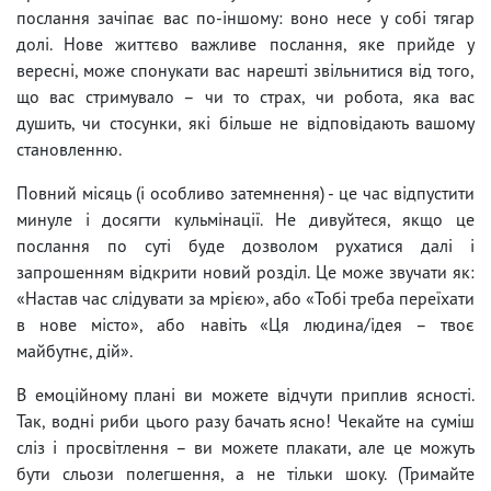
послання зачіпає вас по-іншому: воно несе у собі тягар
долі. Нове життєво важливе послання, яке прийде у
вересні, може спонукати вас нарешті звільнитися від того,
що вас стримувало – чи то страх, чи робота, яка вас
душить, чи стосунки, які більше не відповідають вашому
становленню.
Повний місяць (і особливо затемнення) - це час відпустити
минуле і досягти кульмінації. Не дивуйтеся, якщо це
послання по суті буде дозволом рухатися далі і
запрошенням відкрити новий розділ. Це може звучати як:
«Настав час слідувати за мрією», або «Тобі треба переїхати
в нове місто», або навіть «Ця людина/ідея – твоє
майбутнє, дій».
В емоційному плані ви можете відчути приплив ясності.
Так, водні риби цього разу бачать ясно! Чекайте на суміш
сліз і просвітлення – ви можете плакати, але це можуть
бути сльози полегшення, а не тільки шоку. (Тримайте