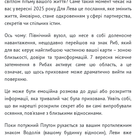
світлом пітьму вашого життя? Саме такий момент чекає на
вас у вересні 2025 року. Для Лева це послання, яке змінить
життя, ймовірно, стане одкровенням у сфері партнерства,
секретів чи спільних істин.
Ось чому: Північний вузол, що несе в собі доленосне
навантаження, нещодавно перейшов на знак Риб, який
для вас керує найглибшою частиною вашої карти – зоною
близькості, довіри та трансформацій. 7 вересня місячне
затемнення в Рибах активує саме цю область, а це
означає, що щось приховане може драматично вийти на
поверхню.
Це може бути емоційна розмова до душі або розкриття
інформації, яка тривалий час була прихована. Уявіть собі,
що ви нарешті розкрили секрет або ви самі випробували
осяяння, пов'язане з близькими відносинами.
Поки потужний Плутон рухається за вашим протилежним
знаком Водолія (вашому будинку відносин), Леви вже