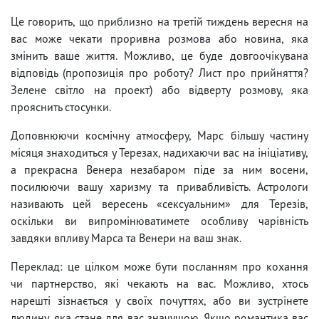
Це говорить, що приблизно на третій тиждень вересня на
вас може чекати проривна розмова або новина, яка
змінить ваше життя. Можливо, це буде довгоочікувана
відповідь (пропозиція про роботу? Лист про прийняття?
Зелене світло на проект) або відверту розмову, яка
прояснить стосунки.
Доповнюючи космічну атмосферу, Марс більшу частину
місяця знаходиться у Терезах, надихаючи вас на ініціативу,
а прекрасна Венера незабаром піде за ним восени,
посилюючи вашу харизму та привабливість. Астрологи
називають цей вересень «сексуальним» для Терезів,
оскільки ви випромінюватимете особливу чарівність
завдяки впливу Марса та Венери на ваш знак.
Переклад: це цілком може бути посланням про кохання
чи партнерство, які чекають на вас. Можливо, хтось
нарешті зізнається у своїх почуттях, або ви зустрінете
людину, яка стане для вас значущою. Якщо романтика вас