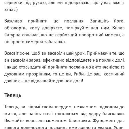
серветки під рукою, але ми підозрюємо, що у вас вже є
запас.)
Важливо прийняти це послання. Запишіть його,
обговоріть, кому довіряєте, поміркуйте над ним. Вплив
Сатурна означає, що це серйозний поворотний момент, а
не просто химерна забаганка.
Всесвіт хоче, щоб ви засвоїли цей урок. Приймаючи те, що
ви засвоїли зараз, ефективно відповідаєте на поклик долі.
І якщо хтось здатний прийняти послання з витонченістю та
духовним прозрінням, то це ви, Риби. Це ваш космічний
дзвінок – не відкладайте дзвінок долі!
Телець
Телець, ви відомі своїм твердим, незламним підходом до
життя, але навіть скелі тріскаються від удару блискавки.
Вважайте вересень моментом блискавки. Фундамент для
вашого доленосного послання вже давно готувався: Уран,