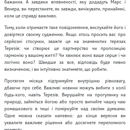
бажання. А завдяки впевненості, яку додадуть Марс і
Венера, ви перестанете, як завжди, вичікувати, принаймні,
коли це справді важливо.
Тому, коли отримаєте таке повідомлення, вислухайте його і
довіртеся своєму судженню. Якщо хтось просить вас про
серйозні стосунки, зважте це на знаменитих терезах
Терезів: чи створює це партнерство чи пропозицію
гармонію у вашому житті? Чи хвилює воно ваше серце і чи
логічно воно? Швидше за все, відповідь буде певно
визначеною, і ви інтуїтивно знатимете, що робити.
Протягом місяця підтримуйте внутрішню рівновагу,
дбаючи про себе. Важливі новини можуть вибити з колії
будь-кого, навіть Терезів. Вирушайте на прогулянку на
природі, займіться йогою або просто випийте чашку чаю
ромашкового в тиші і поміркуйте над своїми думками.
Одне можна сказати напевно: до кінця вересня ви
ухвалите важливе рішення або досягнете переломного
моменту.