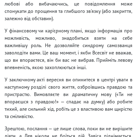
любові або вибачаючись, це повідомлення може
спонукати до прощення та глибшого зв'язку (або закриття,
залежно від обставин).
У фінансовому чи кар'єрному плані, якщо інформація про
можливість, можливо, знадобиться взяти на себе
важливішу роль. Не дозволяйте синдрому самозванця
заволодіти вами. Це ваш момент, і якби Всесвіт не вважав,
що ви впораєтеся, він би вас не вибрав. Прийміть левову
впевненість, якою захоплюються інші.
У заключному акті вересня ви опинитеся в центрі уваги в
наступному розділі свого життя, озброївшись правдою та
пристрастю. Вимовляєте ви драматичну мову («Ти не
впораєшся з правдою!» — спадає на думку) або робите
тихий, але сильний хід, робіть це з властивою вам щирістю
та сміливістю.
Зрештою, послання — це лише слова, поки ви не вирішите
діяти, а Лев ніколи не боїться дій. Завіса піднімається,