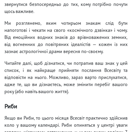
звернутися безпосередньо до тих, кому потрібно почути
щось важливе.
Ми розглянемо, яким чотирьом знакам слід бути
напоготові і чекати на свого «космічного дзвінка» і чому.
Від емоційних водних знаків до врівноважених земних,
від вогненних до повітряних ідеалістів — кожен із них
зазнає астрологічної драми вересня по-своєму.
Читайте далі, щоб дізнатися, чи потрапив ваш знак у цей
список, і як найкраще прийняти послання Всесвіту та
відповісти на нього. Можливо, зараз варто прислухатися,
адже те, що ви дізнаєтесь, може змінити перебіг вашого
року (або навіть вашого життя).
Риби
Якщо ви Риби, то цього місяця Всесвіт практично здійснив
коло у вашому календарі. Риби опиняться у центрі уваги
завдяки місячному затемненню у цьому знаку зодіаку 7