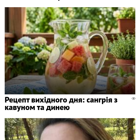
Рецепт вихідного дня: сангрія з
кавуном та динею