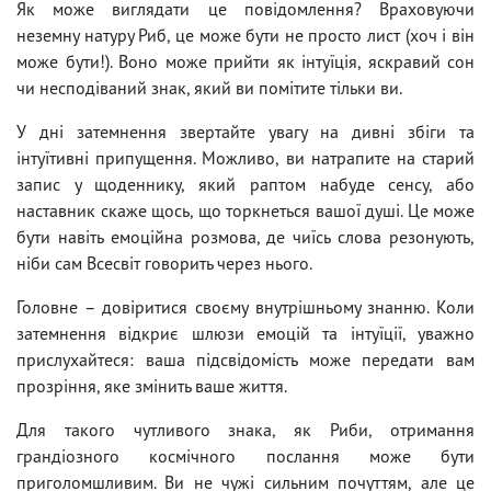
Як може виглядати це повідомлення? Враховуючи
неземну натуру Риб, це може бути не просто лист (хоч і він
може бути!). Воно може прийти як інтуїція, яскравий сон
чи несподіваний знак, який ви помітите тільки ви.
У дні затемнення звертайте увагу на дивні збіги та
інтуїтивні припущення. Можливо, ви натрапите на старий
запис у щоденнику, який раптом набуде сенсу, або
наставник скаже щось, що торкнеться вашої душі. Це може
бути навіть емоційна розмова, де чиїсь слова резонують,
ніби сам Всесвіт говорить через нього.
Головне – довіритися своєму внутрішньому знанню. Коли
затемнення відкриє шлюзи емоцій та інтуїції, уважно
прислухайтеся: ваша підсвідомість може передати вам
прозріння, яке змінить ваше життя.
Для такого чутливого знака, як Риби, отримання
грандіозного космічного послання може бути
приголомшливим. Ви не чужі сильним почуттям, але це