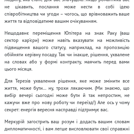
не цікавить, послання може нести в собі ідею
співробітництва чи угоди – чогось, що врівноважить ваше
життя та відповідатиме вашим очікуванням.
Нещодавнє переміщення Юпітера на знак Раку (ваш
сектор кар'єри) може навіть вказувати на можливість
підвищення вашого статусу, наприклад, на пропозицію
обійняти керівну посаду. Так чи інакше, рішення, ухвалене
на словах або у формі контракту, маячить перед вами
цього місяця.
Для Терезів ухвалення рішення, яке може змінити все
життя, може бути… ну, трохи лякаючим. (Ми знаємо, що
вибір вечері сьогодні може бути й так непростим, не
кажучи вже про нову роботу чи переїзд!) Але ось у чому
секрет: енергія вересня насправді підтримує вас.
Меркурій загострить ваш розум і додасть вашим словам
дипломатичності, і вам легше висловлювати свої справжні