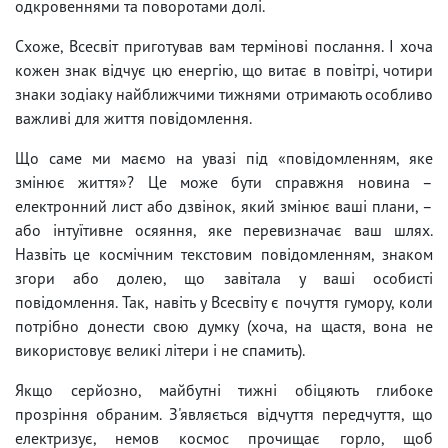
одкровеннями та поворотами долі.
Схоже, Всесвіт приготував вам термінові послання. І хоча
кожен знак відчує цю енергію, що витає в повітрі, чотири
знаки зодіаку найближчими тижнями отримають особливо
важливі для життя повідомлення.
Що саме ми маємо на увазі під «повідомленням, яке
змінює життя»? Це може бути справжня новина –
електронний лист або дзвінок, який змінює ваші плани, –
або інтуїтивне осяяння, яке перевизначає ваш шлях.
Назвіть це космічним текстовим повідомленням, знаком
згори або долею, що завітала у ваші особисті
повідомлення. Так, навіть у Всесвіту є почуття гумору, коли
потрібно донести свою думку (хоча, на щастя, вона не
використовує великі літери і не спамить).
Якщо серйозно, майбутні тижні обіцяють глибоке
прозріння обраним. З'являється відчуття передчуття, що
електризує, немов космос прочищає горло, щоб