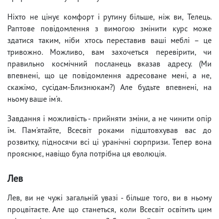
Ніхто не цінує комфорт і рутину більше, ніж ви, Телець.
Раптове повідомлення з вимогою змінити курс може
здатися таким, ніби хтось переставив ваші меблі – це
тривожно. Можливо, вам захочеться перевірити, чи
правильно космічний посланець вказав адресу. (Ми
впевнені, що це повідомлення адресоване мені, а не,
скажімо, сусідам-Близнюкам?) Але будьте впевнені, на
ньому ваше ім'я.
Завдання і можливість - прийняти зміни, а не чинити опір
їм. Пам'ятайте, Всесвіт роками підштовхував вас до
розвитку, підносячи всі ці уранічні сюрпризи. Тепер вона
прояснює, навіщо була потрібна ця еволюція.
Лев
Лев, ви не чужі загальній увазі - більше того, ви в ньому
процвітаєте. Але що станеться, коли Всесвіт освітить цим