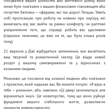
стосуватися ваших цінностей або життєвого шляху. Воно
може бути пов'язане з вашим фінансовим становищем або
почуттям безпеки — сферами, які так дорогі Тельцю. Уявіть
собі пропозицію про роботу чи новини про кар'єру, які
вимагають від вас вийти за рамки комфорту, чи раптове
усвідомлення того, що справді робить вас щасливим
(підказка: можливо, це вже не те, що було кілька років
тому).
21 вересня у Діві відбудеться затемнення, яке висвітлить
ваш творчий та романтичний сектор. Це віщує новий
розділ у вашому самовираженні та у відносинах з
коханими людьми.
Можливо, це послання від коханої людини або пов'язане
з проектом, який надихає вас. Ви можете почути: «Я вірю в
тебе — ризикни», або, навпаки, «Ці двері зачиняються, але
відчиняться інші». Це новаторство, тому що воно руйнує
фундамент вашого стабільного життя, дозволяючи
прорости новому паростку.