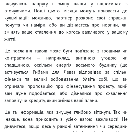
відчувають напругу і зміну влади у відносинах з
оточуючими. Події цього місяця можуть призвести до
кульмінації: можливо, партнер розкриє свої справжні
почуття чи наміри, або ви дізнаєтесь про новини, які
змінять ваше ставлення до когось важливого у вашому
житті.
Це послання також може бути пов'язане з грошима чи
контрактами — наприклад, вигідною угодою чи
спадщиною, оскільки енергія восьмого будинку (що
активується Рибами для Лева) відповідає за спільні
фінанси та великі зобов'язання. Уявіть собі, що ви
отримали пропозицію про фінансування проекту, який
вам дуже подобається, або дізналися про схвалення
заповіту чи кредиту, який змінює ваші плани.
Це та інформація, яка змушує глибоко зітхнути. Так чи
інакше, вона приходить з усією вагою важливості. Не
дивуйтеся, якщо десь у районі затемнення чи середини