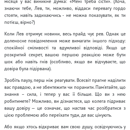
місяця у вас виникне думка: «Мені треба сісти». (Хоча,
знаючи тебе, Лев, ти, можливо, віддаси перевагу гордо
стояти, навіть задихаючись - не можна показувати, як ти
потієш, вірно?)
Коли Лев отримує новини, весь прайд чує рев. Однак це
доленосне повідомлення може вимагати іншого підходу:
спокійної сміливості та вдумливої ​​відповіді. Якщо це
розкритий секрет, вашою першою реакцією може бути
шок або навіть гнів (особливо, якщо ви відчуваєте, що
довіра була підірвана).
Зробіть паузу, перш ніж реагувати. Всесвіт прагне наділити
вас правдою, а не збентежити чи поранити. Пам'ятайте, що
знання – сила, і тепер у вас її більше. Що ви з нею
робитимете? Можливо, ви дізнаєтеся, що колега підриває
вашу довіру — це означає, що настав час розібратися з
цією проблемою або переїхати туди, де вас цінують.
Або якщо хтось відкриває вам свою душу, освідчуючись у