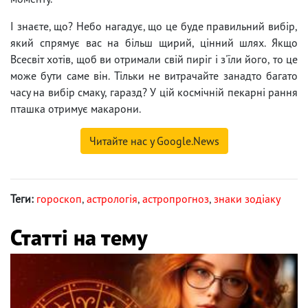
І знаєте, що? Небо нагадує, що це буде правильний вибір,
який спрямує вас на більш щирий, цінний шлях. Якщо
Всесвіт хотів, щоб ви отримали свій пиріг і з'їли його, то це
може бути саме він. Тільки не витрачайте занадто багато
часу на вибір смаку, гаразд? У цій космічній пекарні рання
пташка отримує макарони.
Читайте нас у Google.News
Теги:
гороскоп
,
астрологія
,
астропрогноз
,
знаки зодіаку
Статті на тему