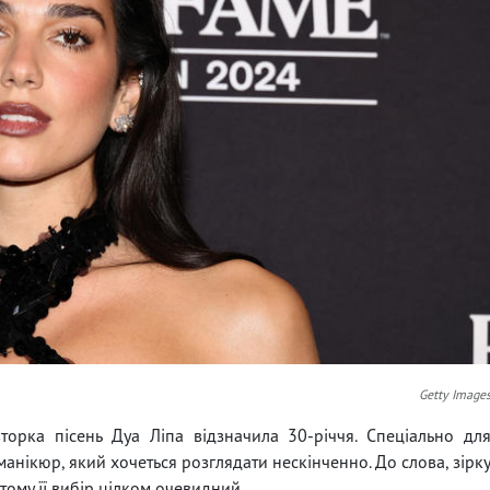
Getty Image
орка пісень Дуа Ліпа відзначила 30-річчя. Спеціально дл
манікюр, який хочеться розглядати нескінченно. До слова, зірк
ому її вибір цілком очевидний.