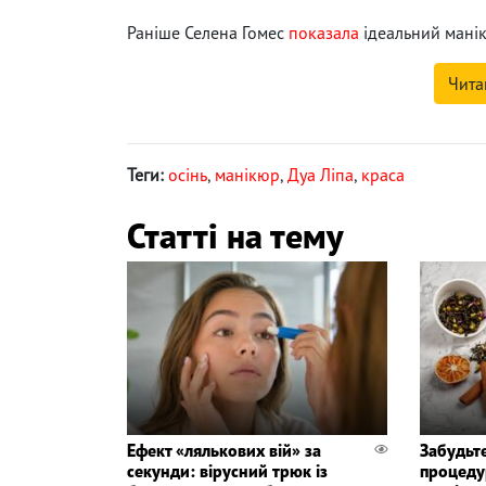
Раніше Селена Гомес
показала
ідеальний манік
Чита
Теги:
осінь
,
манікюр
,
Дуа Ліпа
,
краса
Статті на тему
Ефект «лялькових вій» за
Забудьте
секунди: вірусний трюк із
процедур