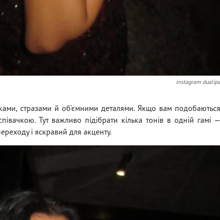
instagram dualip
нками, стразами й об'ємними деталями. Якщо вам подобаютьс
півачкою. Тут важливо підібрати кілька тонів в одній гамі 
переходу і яскравий для акценту.