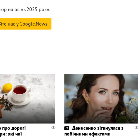
юр на осінь 2025 року.
йте нас у Google.News
 про дорогі
Денисенко зіткнулася з
и: які чаї
побічними ефектами