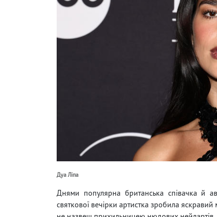
Дуа Ліпа
Днями популярна британська співачка й авт
святкової вечірки артистка зробила яскравий 
не назвеш прихильницею нюдових нейлартів, т