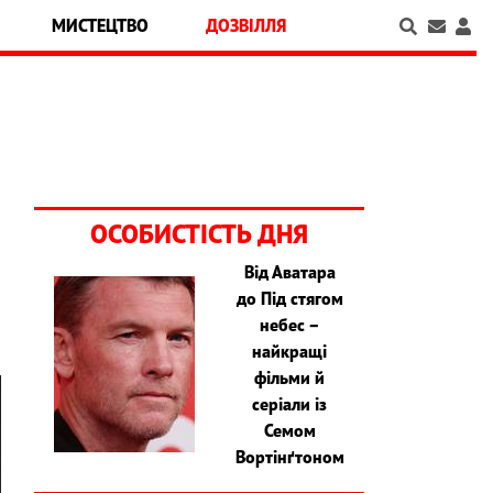
МИСТЕЦТВО
ДОЗВІЛЛЯ
ОСОБИСТІСТЬ ДНЯ
Від Аватара
до Під стягом
небес –
найкращі
фільми й
серіали із
Семом
Вортінґтоном