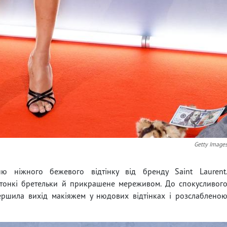
Getty Image
ю ніжного бежевого відтінку від бренду Saint Laurent
 тонкі бретельки й прикрашене мереживом. До спокусливог
вершила вихід макіяжем у нюдових відтінках і розслаблено