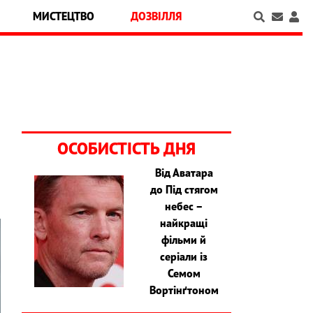
МИСТЕЦТВО
ДОЗВІЛЛЯ
ОСОБИСТІСТЬ ДНЯ
Від Аватара
до Під стягом
небес –
найкращі
фільми й
серіали із
Семом
Вортінґтоном