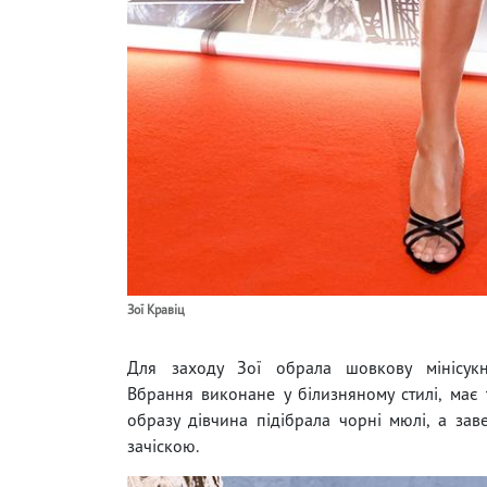
Зої Кравіц
Для заходу Зої обрала шовкову мінісукн
Вбрання виконане у білизняному стилі, має
образу дівчина підібрала чорні мюлі, а за
зачіскою.