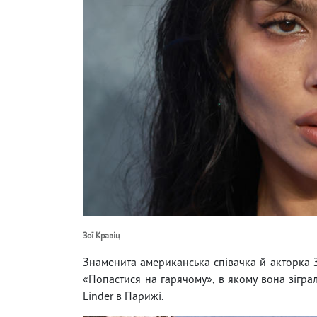
Зої Кравіц
Знаменита американська співачка й акторка 
«Попастися на гарячому», в якому вона зіграл
Linder в Парижі.