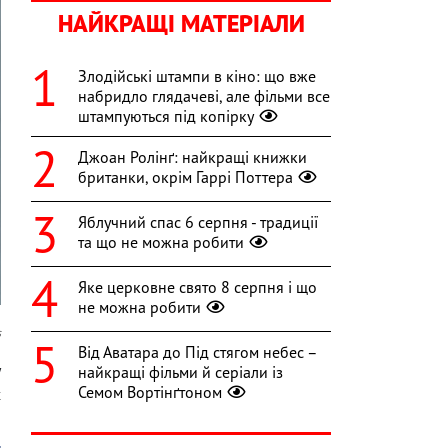
НАЙКРАЩІ МАТЕРІАЛИ
Злодійські штампи в кіно: що вже
набридло глядачеві, але фільми все
штампуються під копірку
Джоан Ролінґ: найкращі книжки
британки, окрім Гаррі Поттера
Яблучний спас 6 серпня - традиції
та що не можна робити
Яке церковне свято 8 серпня і що
не можна робити
s
Від Аватара до Під стягом небес –
у
найкращі фільми й серіали із
Семом Вортінґтоном
x