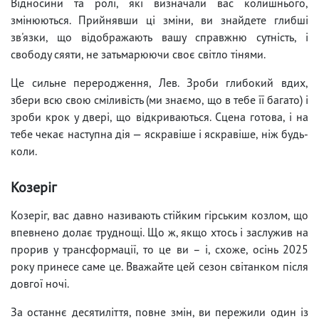
Відносини та ролі, які визначали вас колишнього,
змінюються. Прийнявши ці зміни, ви знайдете глибші
зв'язки, що відображають вашу справжню сутність, і
свободу сяяти, не затьмарюючи своє світло тінями.
Це сильне переродження, Лев. Зроби глибокий вдих,
збери всю свою сміливість (ми знаємо, що в тебе її багато) і
зроби крок у двері, що відкриваються. Сцена готова, і на
тебе чекає наступна дія — яскравіше і яскравіше, ніж будь-
коли.
Козеріг
Козеріг, вас давно називають стійким гірським козлом, що
впевнено долає труднощі. Що ж, якщо хтось і заслужив на
прорив у трансформації, то це ви – і, схоже, осінь 2025
року принесе саме це. Вважайте цей сезон світанком після
довгої ночі.
За останнє десятиліття, повне змін, ви пережили один із