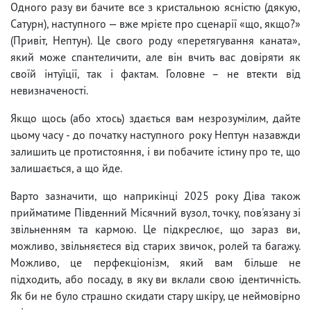
Одного разу ви бачите все з кристальною ясністю (дякую,
Сатурн), наступного — вже мрієте про сценарії «що, якщо?»
(Привіт, Нептун). Це свого роду «перетягування каната»,
який може спантеличити, але він вчить вас довіряти як
своїй інтуїції, так і фактам. Головне – не втекти від
невизначеності.
Якщо щось (або хтось) здається вам незрозумілим, дайте
цьому часу - до початку наступного року Нептун назавжди
залишить це протистояння, і ви побачите істину про те, що
залишається, а що йде.
Варто зазначити, що наприкінці 2025 року Діва також
прийматиме Південний Місячний вузол, точку, пов'язану зі
звільненням та кармою. Це підкреслює, що зараз ви,
можливо, звільняєтеся від старих звичок, ролей та багажу.
Можливо, це перфекціонізм, який вам більше не
підходить, або посаду, в яку ви вклали свою ідентичність.
Як би не було страшно скидати стару шкіру, це неймовірно