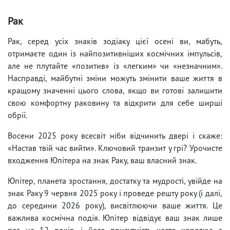
Рак
Рак, серед усіх знаків зодіаку цієї осені ви, мабуть,
отримаєте один із найпозитивніших космічних імпульсів,
але не плутайте «позитив» із «легким» чи «незначним».
Насправді, майбутні зміни можуть змінити ваше життя в
кращому значенні цього слова, якщо ви готові залишити
свою комфортну раковину та відкрити для себе ширші
обрії.
Восени 2025 року всесвіт ніби відчинить двері і скаже:
«Настав твій час вийти». Ключовий транзит у грі? Урочисте
входження Юпітера на знак Раку, ваш власний знак.
Юпітер, планета зростання, достатку та мудрості, увійде на
знак Раку 9 червня 2025 року і проведе решту року (і далі,
до середини 2026 року), висвітлюючи ваше життя. Це
важлива космічна подія. Юпітер відвідує ваш знак лише
раз на 12 років, і його присутність часто корелює з