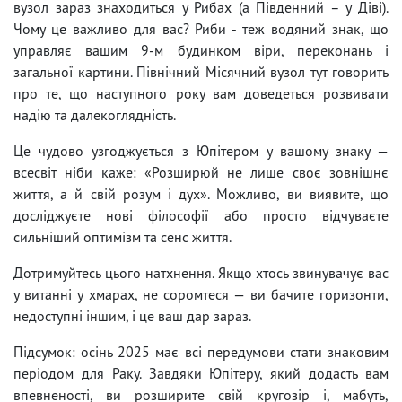
вузол зараз знаходиться у Рибах (а Південний – у Діві).
Чому це важливо для вас? Риби - теж водяний знак, що
управляє вашим 9-м будинком віри, переконань і
загальної картини. Північний Місячний вузол тут говорить
про те, що наступного року вам доведеться розвивати
надію та далекоглядність.
Це чудово узгоджується з Юпітером у вашому знаку —
всесвіт ніби каже: «Розширюй не лише своє зовнішнє
життя, а й свій розум і дух». Можливо, ви виявите, що
досліджуєте нові філософії або просто відчуваєте
сильніший оптимізм та сенс життя.
Дотримуйтесь цього натхнення. Якщо хтось звинувачує вас
у витанні у хмарах, не соромтеся — ви бачите горизонти,
недоступні іншим, і це ваш дар зараз.
Підсумок: осінь 2025 має всі передумови стати знаковим
періодом для Раку. Завдяки Юпітеру, який додасть вам
впевненості, ви розширите свій кругозір і, мабуть,