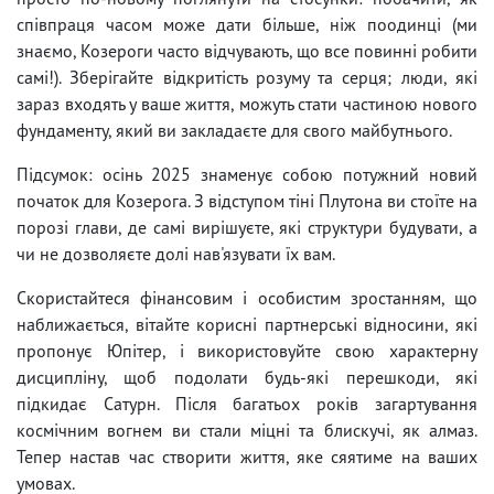
співпраця часом може дати більше, ніж поодинці (ми
знаємо, Козероги часто відчувають, що все повинні робити
самі!). Зберігайте відкритість розуму та серця; люди, які
зараз входять у ваше життя, можуть стати частиною нового
фундаменту, який ви закладаєте для свого майбутнього.
Підсумок: осінь 2025 знаменує собою потужний новий
початок для Козерога. З відступом тіні Плутона ви стоїте на
порозі глави, де самі вирішуєте, які структури будувати, а
чи не дозволяєте долі нав'язувати їх вам.
Скористайтеся фінансовим і особистим зростанням, що
наближається, вітайте корисні партнерські відносини, які
пропонує Юпітер, і використовуйте свою характерну
дисципліну, щоб подолати будь-які перешкоди, які
підкидає Сатурн. Після багатьох років загартування
космічним вогнем ви стали міцні та блискучі, як алмаз.
Тепер настав час створити життя, яке сяятиме на ваших
умовах.