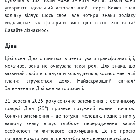
утворюють ідеальний астрологічний шторм. Кожен знак
зодіаку відчує щось своє, але чотири знаки зодіаку
виділяються як фаворити змін цієї осені. Хто вони?
Давайте дізнаємось.
Діва
Цієї осені Діва опиниться в центрі уваги трансформації, і,
можливо, вона не очікувала такої ролі. Для знака, що
зазвичай любить планувати кожну деталь, космос має інші
плани: втручається доля. Найяскравіший сигнал?
Затемнення в Діві вже на горизонті.
21 вересня 2025 року сонячне затемнення в останньому
градусі Діви (29°) принесе потужний новий початок.
Сонячні затемнення – це потужні молодик, і одне з них у
вашому знаку віщує глибоке переродження вашої
особистості та життєвого спрямування. Це не просто
початок нового життя; це начебто все дерево пересідає.