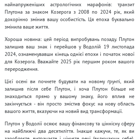
найнапруженіших астрологічних марафонів: транзит
Плутона за знаком Козерога з 2008 по 2024 рік, який
докорінно змінив вашу особистість. Ця епоха буквально
змінила ваше життя.
Хороша новина: цей період випробувань позаду. Плутон
залишив ваш знак і перейшов у Водолій 19 листопада
2024, ознаменувавши кінець однієї епохи і початок нової
для Козерога. Вважайте 2025 рік першим роком вашого
переродження.
Цієї осені ви почнете будувати на новому ґрунті, який
залишив після себе Плутон, і хоча Плутон більше не
знаходиться прямо у вашому знаку, його вплив не
закінчується - він просто змістив фокус на нову область
вашого життя, вказуючи на новий вид трансформації.
Плутон у Водолії осяює вашу фінансову та ціннісну сферу
на найближчі два десятиліття. Інакше кажучи, те, як ви
заробляєте, витрачаєте і цінуєте речі (включаючи себе),