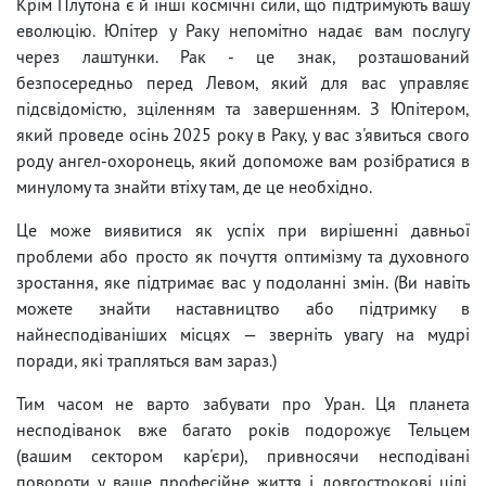
Крім Плутона є й інші космічні сили, що підтримують вашу
еволюцію. Юпітер у Раку непомітно надає вам послугу
через лаштунки. Рак - це знак, розташований
безпосередньо перед Левом, який для вас управляє
підсвідомістю, зціленням та завершенням. З Юпітером,
який проведе осінь 2025 року в Раку, у вас з'явиться свого
роду ангел-охоронець, який допоможе вам розібратися в
минулому та знайти втіху там, де це необхідно.
Це може виявитися як успіх при вирішенні давньої
проблеми або просто як почуття оптимізму та духовного
зростання, яке підтримає вас у подоланні змін. (Ви навіть
можете знайти наставництво або підтримку в
найнесподіваніших місцях — зверніть увагу на мудрі
поради, які трапляться вам зараз.)
Тим часом не варто забувати про Уран. Ця планета
несподіванок вже багато років подорожує Тельцем
(вашим сектором кар'єри), привносячи несподівані
повороти у ваше професійне життя і довгострокові цілі.