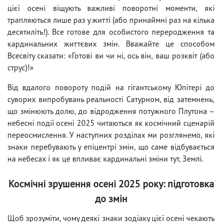
цієї осені віщують важливі поворотні моменти, які
трапляються лише раз у житті (або принаймні раз на кілька
десятиліть!). Все готове для особистого переродження та
кардинальних життєвих змін. Вважайте це способом
Всесвіту сказати: «Готові ви чи ні, ось він, ваш розквіт (або
струс)!»
Від вдалого повороту подій на гігантському Юпітері до
суворих випробувань реальності Сатурном, від затемнень,
що змінюють долю, до відродження потужного Плутона –
небесні події осені 2025 читаються як космічний сценарій
переосмислення. У наступних розділах ми розглянемо, які
знаки перебувають у епіцентрі змін, що саме відбувається
на небесах і як це впливає кардинальні зміни тут, Землі.
Космічні зрушення осені 2025 року: підготовка
до змін
Щоб зрозуміти, чому деякі знаки зодіаку цієї осені чекають