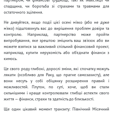
спадщина, чи боротьба зі страхами та травмами для
остаточного зцілення.
Не дивуйтеся, якщо події цієї осені м'яко (або не дуже
м'яко) підштовхнуть вас до вирішення проблем довіри та
контролю. Наприклад, партнерство може пройти
випробування, яке зрештою зміцнить ваш зв'язок або ви
можете взятися за важливий спільний фінансовий проект,
наприклад, купити нерухомість або об'єднати фінанси з
кимось.
Це свого роду глибокі, дорослі зміни, які спочатку можуть
лякати (особливо для Раку, що прагне самозахисту), але
вони несуть у собі обіцянку розширення правий і
можливостей. Плутон, по суті, хоче, щоб ви стали
сильнішими і краще контролювали глибші аспекти свого
життя — фінанси, страхи та здатність до близькості.
Ще один цікавий момент транзиту: Північний Місячний