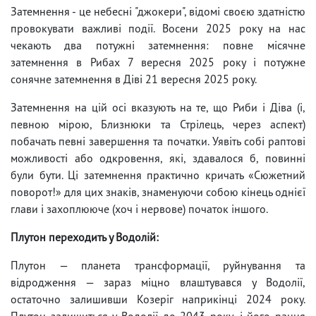
Затемнення - це небесні "джокери", відомі своєю здатністю
провокувати важливі події. Восени 2025 року на нас
чекають два потужні затемнення: повне місячне
затемнення в Рибах 7 вересня 2025 року і потужне
сонячне затемнення в Діві 21 вересня 2025 року.
Затемнення на цій осі вказують на те, що Риби і Діва (і,
певною мірою, Близнюки та Стрілець, через аспект)
побачать певні завершення та початки. Уявіть собі раптові
можливості або одкровення, які, здавалося б, повинні
були бути. Ці затемнення практично кричать «Сюжетний
поворот!» для цих знаків, знаменуючи собою кінець однієї
глави і захоплююче (хоч і нервове) початок іншого.
Плутон переходить у Водолій:
Плутон — планета трансформації, руйнування та
відродження — зараз міцно влаштувався у Водолії,
остаточно залишивши Козеріг наприкінці 2024 року.
Плутон залишиться у Водолії до 2043 року, і його рання