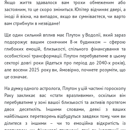
Якщо життя здавалося вам трохи обмеженим або
застояним, то це скоро зміниться. Юпітер відчиняє двері, а
іноді й вікна, на випадок, якщо ви сумніваєтеся, чи варто
вам стрибнути в незвідане!
Ще один сильний вплив має Плутон у Водолії, який зараз
подорожує вашим сонячним 8-м будинком — сферою
глибоких емоцій, близькості, спільного фінансування та
особистісної трансформації. Плутон перебуватиме в цьому
секторі довгі роки (йдеться про період до 2040-х років),
але восени 2025 року ви, ймовірно, почнете розуміти, що
це означає.
На думку одного астролога, Плутон у цій частині гороскопу
Раку закликає вас «стати вразливими», оскільки він
перебуватиме у зоні вашої близькості та активів протягом
двох десятиліть. Іншими словами, деякі з ваших
найбільших перетворень відбудуться завдяки тому, чим ви
ділитеся з іншими – чи то емоційна відкритість із
партнером, чи фінансові труднощі, такі як інвестиції чи