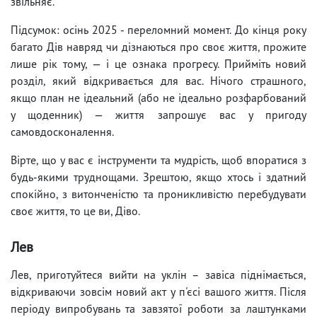
звільняє.
Підсумок: осінь 2025 - переломний момент. До кінця року
багато Дів навряд чи дізнаються про своє життя, прожите
лише рік тому, — і це ознака прогресу. Прийміть новий
розділ, який відкривається для вас. Нічого страшного,
якщо план не ідеальний (або не ідеально розфарбований
у щоденник) — життя запрошує вас у пригоду
самовдосконалення.
Вірте, що у вас є інструменти та мудрість, щоб впоратися з
будь-якими труднощами. Зрештою, якщо хтось і здатний
спокійно, з витонченістю та проникливістю перебудувати
своє життя, то це ви, Діво.
Лев
Лев, приготуйтеся вийти на уклін – завіса піднімається,
відкриваючи зовсім новий акт у п'єсі вашого життя. Після
періоду випробувань та завзятої роботи за лаштунками