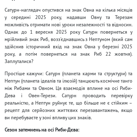
Сатурн-наглядач опустився на знак Овна на кілька місяців
у середині 2025 року, надавши Овну та Терезам
можливість отримати нові уроки незалежності та відносин.
Однак до 1 вересня 2025 року Сатурн повернеться у
мрійливий знак Риб, возз'єднавшись з Нептуном (який сам
здійснив історичний вхід на знак Овна у березні 2025
року, а потім повернеться на знак Риб 22 жовтня).
Заплуталися?
Простіше кажучи: Сатурн (планета карми та структури) та
Нептун (планета ідеалів та ілюзій) танцюють космічне танго
між Рибами та Овном. Ця взаємодія вплине на осі Риби-
Дева і Овен-Терези. Сатурн проводить перевірку
реальністю, а Нептун руйнує те, що більше не є стійким –
рецепт для серйозних життєвих перезавантажень, якщо
ви перебуваєте у зоні впливу цих знаків.
Сезон затемнень на осі Риби-Дєва: