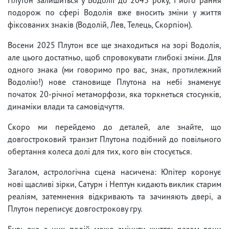
подорож по сфері Водолія вже вносить зміни у життя
фіксованих знаків (Водолій, Лев, Телець, Скорпіон).
Восени 2025 Плутон все ще знаходиться на зорі Водолія,
але цього достатньо, щоб спровокувати глибокі зміни. Для
одного знака (ми говоримо про вас, знак, протилежний
Водолію!) нове становище Плутона на небі знаменує
початок 20-річної метаморфози, яка торкнеться стосунків,
динаміки влади та самовідчуття.
Скоро ми перейдемо до деталей, але знайте, що
довгостроковий транзит Плутона подібний до повільного
обертання колеса долі для тих, кого він стосується.
Загалом, астрологічна сцена насичена: Юпітер коронує
нові щасливі зірки, Сатурн і Нептун кидають виклик старим
реаліям, затемнення відкривають та зачиняють двері, а
Плутон переписує довгострокову гру.
Будь-яка з цих подій може змінити життя; разом вони