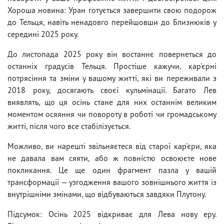
Хороша новина: Уран готується завершити свою подорож
до Тельця, навіть ненадовго перейшовши до Близнюків у
середині 2025 року.
До листопада 2025 року він востаннє повернеться до
останніх градусів Тельця. Простіше кажучи, кар'єрні
потрясіння та зміни у вашому житті, які ви переживали з
2018 року, досягають своєї кульмінації. Багато Лев
виявлять, що ця осінь стане для них останнім великим
моментом осяяння чи повороту в роботі чи громадському
житті, після чого все стабілізується.
Можливо, ви нарешті звільняєтеся від старої кар'єри, яка
не давала вам сяяти, або ж повністю освоюєте нове
покликання. Це ще один фрагмент пазла у вашій
трансформації — узгодження вашого зовнішнього життя із
внутрішніми змінами, що відбуваються завдяки Плутону.
Підсумок: Осінь 2025 відкриває для Лева нову еру.