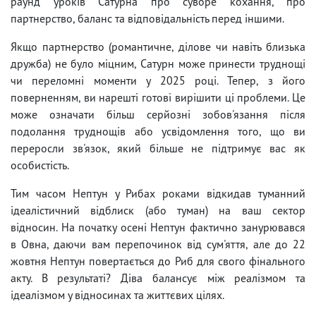
раунд уроків Сатурна про суворе кохання, про
партнерство, баланс та відповідальність перед іншими.
Якщо партнерство (романтичне, ділове чи навіть близька
дружба) не було міцним, Сатурн може принести труднощі
чи переломні моменти у 2025 році. Тепер, з його
поверненням, ви нарешті готові вирішити ці проблеми. Це
може означати більш серйозні зобов'язання після
подолання труднощів або усвідомлення того, що ви
переросли зв'язок, який більше не підтримує вас як
особистість.
Тим часом Нептун у Рибах роками відкидав туманний
ідеалістичний відблиск (або туман) на ваш сектор
відносин. На початку осені Нептун фактично занурювався
в Овна, даючи вам перепочинок від сум'яття, але до 22
жовтня Нептун повертається до Риб для свого фінального
акту. В результаті? Діва балансує між реалізмом та
ідеалізмом у відносинах та життєвих цілях.