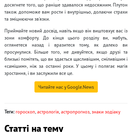
досягнете того, що раніше здавалося недосяжним. Плутон
також допоможе вам рости і внутрішньо, долаючи страхи
та зміцнюючи зв'язки.
Приймайте новий досвід, навіть якщо він виштовхує вас із
зони комфорту. До кінця цього розділу ви, мабуть,
оглянетеся назад і вразитеся тому, як далеко ви
просунулися. Більше того, не дивуйтеся, якщо друзі та
близькі помітять, що ви здається щасливішим, сміливішим і
«самішим», ніж за останні роки. У цьому і полягає магія
зростання, і ви заслужили все це.
Читайте нас у Google.News
Теги:
гороскоп
,
астрологія
,
астропрогноз
,
знаки зодіаку
Статті на тему