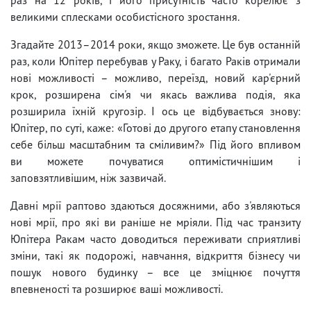
великими сплесками особистісного зростання.
Згадайте 2013–2014 роки, якщо зможете. Це був останній
раз, коли Юпітер перебував у Раку, і багато Раків отримали
нові можливості – можливо, переїзд, новий кар'єрний
крок, розширена сім'я чи якась важлива подія, яка
розширила їхній кругозір. І ось це відбувається знову:
Юпітер, по суті, каже: «Готові до другого етапу становлення
себе більш масштабним та сміливим?» Під його впливом
ви можете почуватися оптимістичнішим і
заповзятливішим, ніж зазвичай.
Давні мрії раптово здаються досяжними, або з'являються
нові мрії, про які ви раніше не мріяли. Під час транзиту
Юпітера Ракам часто доводиться переживати сприятливі
зміни, такі як подорожі, навчання, відкриття бізнесу чи
пошук нового будинку – все це зміцнює почуття
впевненості та розширює ваші можливості.