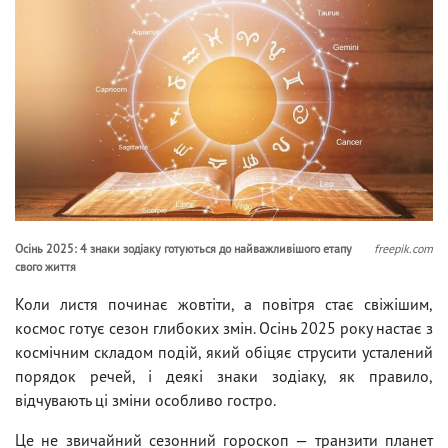
Осінь 2025: 4 знаки зодіаку готуються до найважливішого етапу
freepik.com
свого життя
Коли листя починає жовтіти, а повітря стає свіжішим,
космос готує сезон глибоких змін. Осінь 2025 року настає з
космічним складом подій, який обіцяє струсити усталений
порядок речей, і деякі знаки зодіаку, як правило,
відчувають ці зміни особливо гостро.
Це не звичайний сезонний гороскоп — транзити планет