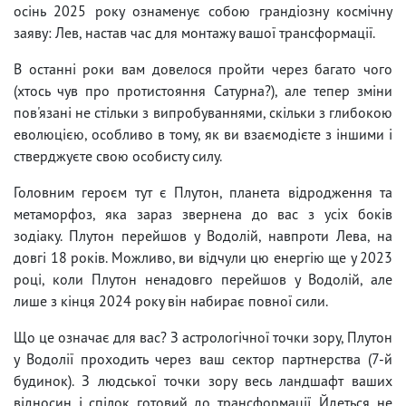
осінь 2025 року ознаменує собою грандіозну космічну
заяву: Лев, настав час для монтажу вашої трансформації.
В останні роки вам довелося пройти через багато чого
(хтось чув про протистояння Сатурна?), але тепер зміни
пов'язані не стільки з випробуваннями, скільки з глибокою
еволюцією, особливо в тому, як ви взаємодієте з іншими і
стверджуєте свою особисту силу.
Головним героєм тут є Плутон, планета відродження та
метаморфоз, яка зараз звернена до вас з усіх боків
зодіаку. Плутон перейшов у Водолій, навпроти Лева, на
довгі 18 років. Можливо, ви відчули цю енергію ще у 2023
році, коли Плутон ненадовго перейшов у Водолій, але
лише з кінця 2024 року він набирає повної сили.
Що це означає для вас? З астрологічної точки зору, Плутон
у Водолії проходить через ваш сектор партнерства (7-й
будинок). З людської точки зору весь ландшафт ваших
відносин і спілок готовий до трансформації. Йдеться не