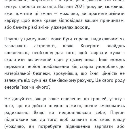
очікує глибока еволюція. Восени 2025 року ви, можливо,
вже помітите ці зміни — можливо, ви прагнете змінити
кар'єру, щоб вона краще відповідала вашим принципам,
або бачите різкі зміни у джерелах доходу.
Плутон у цьому циклі може бути справді надихаючим: як
зазначають астрологи, деякі Козероги знайдуть
впевненість, необхідну для того, щоб «зірвати куш» і
сколотити величезний стан у цьому циклі. Інші можуть
пережити період позбавлення від старих уподобань до
матеріальної безпеки, зрозумівши, що їхня цінність не
залежить від суми на банківському рахунку. Це свого роду
енергія "все чи нічого".
Не дивуйтеся, якщо ваше ставлення до грошей, успіху і
того, що ви дійсно цінуєте в житті, почне змінюватись
радикально. Якщо ви недооцінювали себе, Плутон
підштовхне вас до того, щоб заявити про свою владу
(можливо, ви потребуєте підвищення зарплати або