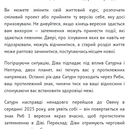
Ви можете змінити свій життєвий курс, розпочати
сміливий проект або прийняти ту версію себе, яку досі
приховували. Не дивуйтеся, якщо кінець вересня здасться
вам вихором — затемнення можуть принести події, які
здаються певними. Двері, про існування яких ви навіть не
підозрювали, можуть відчинитися, а старий розділ життя
може раптово зачинитися, поступаючись місцем нової.
Погіршуючи ситуацію, Діва підпадає під вплив Сатурна і
Нептуна, двох планет, які тягнуть вас у протилежних
напрямках. Останні рік-два Сатурн проходить через Риби,
ваш протилежний знак, чинячи тиск на ваші відносини і
спонукаючи вас встановити здоровіші межі.
Сатурн насправді ненадовго перейшов до Овену в
середині 2025 року, але уявіть собі — він повертається на
знак Риб 1 вересня якраз вчасно, щоб протистояти
затемненню в Діві. Переклад: Діви отримують черговий