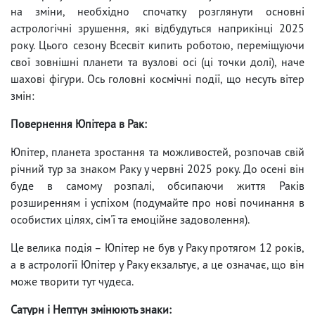
на зміни, необхідно спочатку розглянути основні
астрологічні зрушення, які відбудуться наприкінці 2025
року. Цього сезону Всесвіт кипить роботою, переміщуючи
свої зовнішні планети та вузлові осі (ці точки долі), наче
шахові фігури. Ось головні космічні події, що несуть вітер
змін:
Повернення Юпітера в Рак:
Юпітер, планета зростання та можливостей, розпочав свій
річний тур за знаком Раку у червні 2025 року. До осені він
буде в самому розпалі, обсипаючи життя Раків
розширенням і успіхом (подумайте про нові починання в
особистих цілях, сім'ї та емоційне задоволення).
Це велика подія – Юпітер не був у Раку протягом 12 років,
а в астрології Юпітер у Раку екзальтує, а це означає, що він
може творити тут чудеса.
Сатурн і Нептун змінюють знаки: