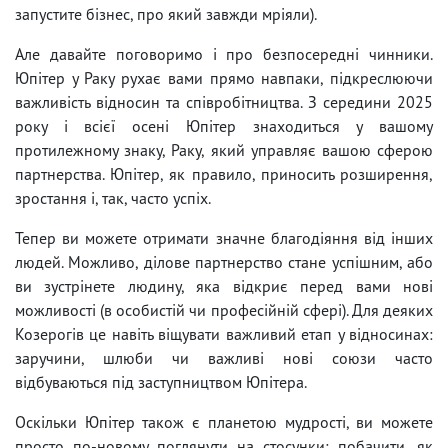
запустите бізнес, про який завжди мріяли).
Але давайте поговоримо і про безпосередні чинники.
Юпітер у Раку рухає вами прямо навпаки, підкреслюючи
важливість відносин та співробітництва. З середини 2025
року і всієї осені Юпітер знаходиться у вашому
протилежному знаку, Раку, який управляє вашою сферою
партнерства. Юпітер, як правило, приносить розширення,
зростання і, так, часто успіх.
Тепер ви можете отримати значне благодіяння від інших
людей. Можливо, ділове партнерство стане успішним, або
ви зустрінете людину, яка відкриє перед вами нові
можливості (в особистій чи професійній сфері). Для деяких
Козерогів це навіть віщувати важливий етап у відносинах:
заручини, шлюби чи важливі нові союзи часто
відбуваються під заступництвом Юпітера.
Оскільки Юпітер також є планетою мудрості, ви можете
просто по-новому поглянути на стосунки: побачити, як