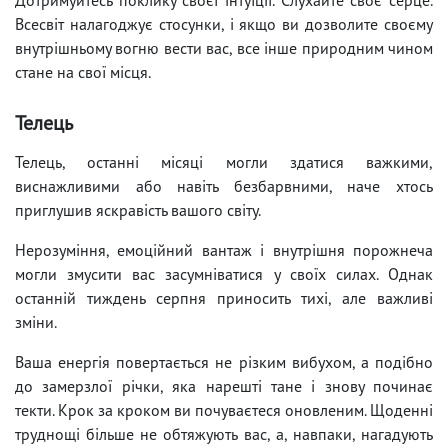
Всесвіт налагоджує стосунки, і якщо ви дозволите своєму
внутрішньому вогню вести вас, все інше природним чином
стане на свої місця.
Телець
Телець, останні місяці могли здатися важкими,
виснажливими або навіть безбарвними, наче хтось
приглушив яскравість вашого світу.
Нерозуміння, емоційний вантаж і внутрішня порожнеча
могли змусити вас засумніватися у своїх силах. Однак
останній тиждень серпня приносить тихі, але важливі
зміни.
Ваша енергія повертається не різким вибухом, а подібно
до замерзлої річки, яка нарешті тане і знову починає
текти. Крок за кроком ви почуваєтеся оновленим. Щоденні
труднощі більше не обтяжують вас, а, навпаки, нагадують