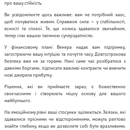
про вашу стійкість.
Ви усвідомлюєте щось важливе: вам не потрібний хаос,
щоб почуватися живим. Справжня сила — у стабільності,
ясності та спокої. Те, що колись здавалося звичайним,
тепер стає вашою таємною суперздатністю.
У фінансовому плані Венера надає вам підтримку,
загострюючи вашу інтуїцію та почуття часу. Довгострокова
безпека вже не за горами. Нині саме час розібратися з
давніми боргами, підписати важливі контракти чи вивчити
нові джерела прибутку.
Рішення, які ви приймаєте зараз, є божественно
своєчасними і створюють міцну основу для вашого
майбутнього.
На емоційному рівні ваші стосунки зцілюються. Зв'язки, які
здавалися прісними чи відстороненими, можуть раптово
знайти глибину, якщо ви дозволите собі бути вразливими.