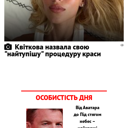
Квіткова назвала свою
"найтупішу" процедуру краси
ОСОБИСТІСТЬ ДНЯ
Від Аватара
до Під стягом
небес –
найкращі