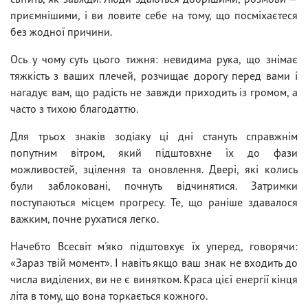
приємнішими, і ви ловите себе на тому, що посміхаєтеся
без жодної причини.
Ось у чому суть цього тижня: невидима рука, що знімає
тяжкість з ваших плечей, розчищає дорогу перед вами і
нагадує вам, що радість не завжди приходить із громом, а
часто з тихою благодаттю.
Для трьох знаків зодіаку ці дні стануть справжнім
попутним вітром, який підштовхне їх до фази
можливостей, зцілення та оновлення. Двері, які колись
були заблоковані, почнуть відчинятися. Затримки
поступаються місцем прогресу. Те, що раніше здавалося
важким, почне рухатися легко.
Начебто Всесвіт м'яко підштовхує їх уперед, говорячи:
«Зараз твій момент». І навіть якщо ваш знак не входить до
числа виділених, ви не є винятком. Краса цієї енергії кінця
літа в тому, що вона торкається кожного.