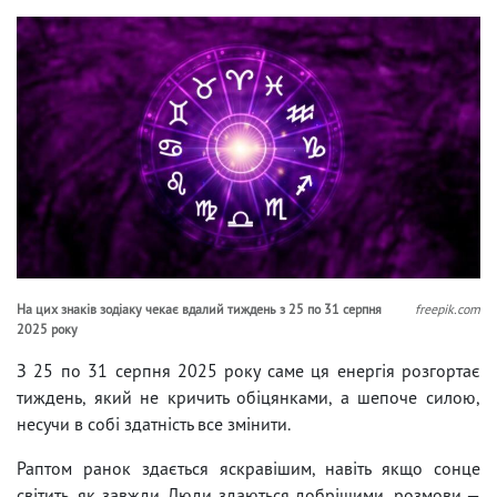
На цих знаків зодіаку чекає вдалий тиждень з 25 по 31 серпня
freepik.com
2025 року
З 25 по 31 серпня 2025 року саме ця енергія розгортає
тиждень, який не кричить обіцянками, а шепоче силою,
несучи в собі здатність все змінити.
Раптом ранок здається яскравішим, навіть якщо сонце
світить, як завжди. Люди здаються добрішими, розмови —