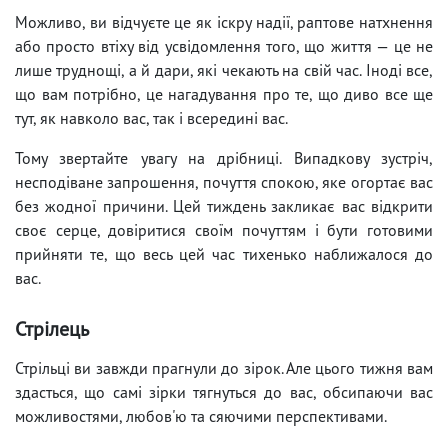
Можливо, ви відчуєте це як іскру надії, раптове натхнення
або просто втіху від усвідомлення того, що життя — це не
лише труднощі, а й дари, які чекають на свій час. Іноді все,
що вам потрібно, це нагадування про те, що диво все ще
тут, як навколо вас, так і всередині вас.
Тому звертайте увагу на дрібниці. Випадкову зустріч,
несподіване запрошення, почуття спокою, яке огортає вас
без жодної причини. Цей тиждень закликає вас відкрити
своє серце, довіритися своїм почуттям і бути готовими
прийняти те, що весь цей час тихенько наближалося до
вас.
Стрілець
Стрільці ви завжди прагнули до зірок. Але цього тижня вам
здасться, що самі зірки тягнуться до вас, обсипаючи вас
можливостями, любов'ю та сяючими перспективами.