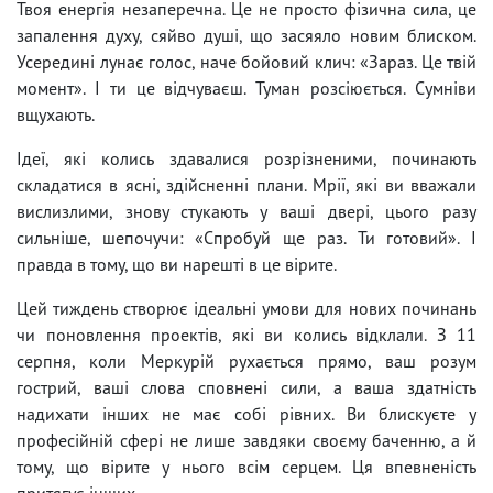
Твоя енергія незаперечна. Це не просто фізична сила, це
запалення духу, сяйво душі, що засяяло новим блиском.
Усередині лунає голос, наче бойовий клич: «Зараз. Це твій
момент». І ти це відчуваєш. Туман розсіюється. Сумніви
вщухають.
Ідеї, які колись здавалися розрізненими, починають
складатися в ясні, здійсненні плани. Мрії, які ви вважали
вислизлими, знову стукають у ваші двері, цього разу
сильніше, шепочучи: «Спробуй ще раз. Ти готовий». І
правда в тому, що ви нарешті в це вірите.
Цей тиждень створює ідеальні умови для нових починань
чи поновлення проектів, які ви колись відклали. З 11
серпня, коли Меркурій рухається прямо, ваш розум
гострий, ваші слова сповнені сили, а ваша здатність
надихати інших не має собі рівних. Ви блискуєте у
професійній сфері не лише завдяки своєму баченню, а й
тому, що вірите у нього всім серцем. Ця впевненість
притягує інших.