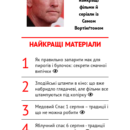
фільми й
серіали із
Семом
Вортінґтоном
НАЙКРАЩІ МАТЕРІАЛИ
Як правильно запарити мак для
пирогів і булочок: секрети смачної
випічки
Злодійські штампи в кіно: що вже
набридло глядачеві, але фільми все
штампуються під копірку
Медовий Спас 1 серпня – традиції і
що не можна робити
Яблучний спас 6 серпня - традиції