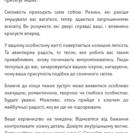
Сміливість приходить сама собою. Ризики, які раніше
змушували вас вагатися, тепер здаються запрошеннями
всесвіту. Ви розумієте, які двері справді ваші, і впевнено
крокуєте вперед.
У вашому особистому житті повертається колишня легкість.
Та авантюрна радість, то тепло, яке робить вас таким
привабливим, знову починають випромінюватись. Люди
тягнуться до вас, зачаровуються вашою іскрою, нагадуючи,
чому ваша присутність подібна до сонячного світла.
Ближче до кінця тижня зустріч може виявитися особливо
значущою, романтичною, творчою чи глибоко особистою.
Будьте уважні. Можливо, хтось прийде з ключем до
майбутньої радості, яку ви ще не підозрювали.
Ваше керівництво на тиждень: Відмовтеся від бажання
контролювати кожну деталь. Довірте внутрішньому вогню.
Дотримуйтесь поклику своєї інтуїції. Слухайте своє серце.