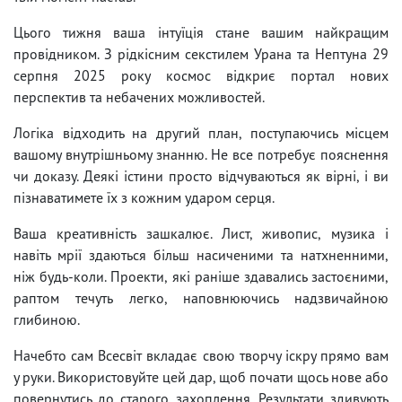
Цього тижня ваша інтуїція стане вашим найкращим
провідником. З рідкісним секстилем Урана та Нептуна 29
серпня 2025 року космос відкриє портал нових
перспектив та небачених можливостей.
Логіка відходить на другий план, поступаючись місцем
вашому внутрішньому знанню. Не все потребує пояснення
чи доказу. Деякі істини просто відчуваються як вірні, і ви
пізнаватимете їх з кожним ударом серця.
Ваша креативність зашкалює. Лист, живопис, музика і
навіть мрії здаються більш насиченими та натхненними,
ніж будь-коли. Проекти, які раніше здавались застоєними,
раптом течуть легко, наповнюючись надзвичайною
глибиною.
Начебто сам Всесвіт вкладає свою творчу іскру прямо вам
у руки. Використовуйте цей дар, щоб почати щось нове або
повернутись до старого захоплення. Результати здивують