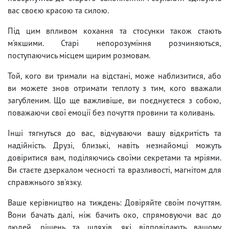
вас своєю красою та силою.
Під цим впливом кохання та стосунки також стають
м'якшими. Старі непорозуміння розчиняються,
поступаючись місцем щирим розмовам.
Той, кого ви тримали на відстані, може наблизитися, або
ви можете знов отримати теплоту з тим, кого вважали
загубленим. Що ще важливіше, ви поєднуєтеся з собою,
поважаючи свої емоції без почуття провини та коливань.
Інші тягнуться до вас, відчуваючи вашу відкритість та
надійність. Друзі, близькі, навіть незнайомці можуть
довіритися вам, поділяючись своїми секретами та мріями.
Ви стаєте дзеркалом чесності та вразливості, магнітом для
справжнього зв'язку.
Ваше керівництво на тиждень: Довіряйте своїм почуттям.
Вони бачать далі, ніж бачить око, спрямовуючи вас до
людей, рішень та шляхів, які відповідають вашому