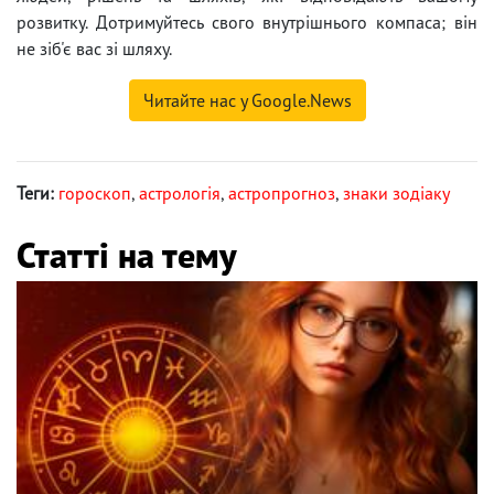
розвитку. Дотримуйтесь свого внутрішнього компаса; він
не зіб'є вас зі шляху.
Читайте нас у Google.News
Теги:
гороскоп
,
астрологія
,
астропрогноз
,
знаки зодіаку
Статті на тему