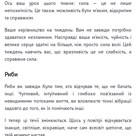
Ось ваш урок цього тижня: сила — це не лише
непохитність. Це також можливість бути м'яким, відкритим
та справжнім.
Ваше керівництво на тиждень: Вам не завжди потрібно
здаватися незламним. Насправді ваша м'якість, чуйність і
велике серце здатні на більше, ніж просто сила волі. Цей
тиждень навчить вас, що вразливість це не слабкість, а
справжня сила.
Риби
Риби ви завжди були тим, хто відчував те, що не бачать
інші. Чутливий, інтуїтивний і глибоко пов'язаний із
невидимими потоками життя, ви вловлюєте тонкі вібрації
задовго до того, як їх помічають інші.
І тепер ці течії змінюються. Щось у повітрі відчувається
інакше, світліше, яскравіше, наче сам всесвіт шепоче, що
твій момент настав.