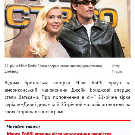
21-річна Міллі Боббі Браун вперше стала мамою, удочеривши
Getty
дівчинку
Images
Відома британська акторка Міллі Боббі Браун та
американський манекенник Джейк Бонджові вперше
стали батьками. Про поповнення в сім'ї 21-річна зірка
серіалу «Дивні дива» та її 23-річний чоловік оголосили на
своїх сторінках в інстаграмі.
Читайте також:
Марго Роббі вперше після народження первістка