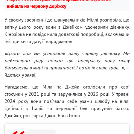
вийшла на червону доріжку
У своєму зверненні до шанувальників Міллі розповіла, що
влітку цього року вони з Джейком удочерили дівчинку.
Кінозірка не повідомила додаткові подробиці, включаючи
ім'я дочки та дату її народження.
«Цього літа ми усиновили нашу чарівну дівчинку. Ми
неймовірно раді почати цю прекрасну нову главу
батьківства в мирі та приватності. І потім їх стало троє...»
, —
йдеться у заяві.
Нагадаємо, що Міллі та Джейк оголосили про свої
стосунки у 2021 році та заручилися у 2023 році. У травні
2024 року вони пов'язали себе узами шлюбу на віллі
Цетіналі в Італії. На церемонії був присутній батько
Джейка, рок-зірка Джон Бон Джові.