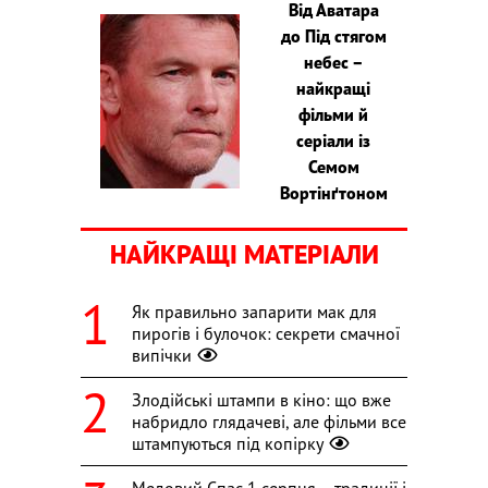
Від Аватара
до Під стягом
небес –
найкращі
фільми й
серіали із
Семом
Вортінґтоном
НАЙКРАЩІ МАТЕРІАЛИ
Як правильно запарити мак для
пирогів і булочок: секрети смачної
випічки
Злодійські штампи в кіно: що вже
набридло глядачеві, але фільми все
штампуються під копірку