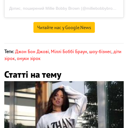
Допис, поширений Millie Bobby Brown (@milliebobbybrown)
Читайте нас у Google.News
Теги:
Джон Бон Джові
,
Міллі Боббі Браун
,
шоу-бізнес
,
діти
зірок
,
онуки зірок
Статті на тему