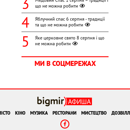
Медовий Спас 1 серпня – традиції і
що не можна робити
Яблучний спас 6 серпня - традиції
та що не можна робити
Яке церковне свято 8 серпня і що
не можна робити
МИ В СОЦМЕРЕЖАХ
ІСТО
КІНО
МУЗИКА
РЕСТОРАНИ
МИСТЕЦТВО
ДОЗВІЛЛ