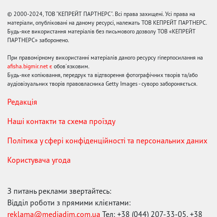
© 2000-2024, ТОВ "КЕПРЕЙТ ПАРТНЕРС". Всі права захищені. Усі права на
матеріали, опубліковані на даному ресурсі, належать ТОВ КЕПРЕЙТ ПАРТНЕРС.
Будь-яке використання матеріалів без письмового дозволу ТОВ «КЕПРЕЙТ
ПАРТНЕРС» заборонено.
При правомірному використанні матеріалів даного ресурсу гіперпосилання на
afisha.bigmir.net є
обов'язковим.
Будь-яке копіювання, передрук та відтворення фотографічних творів та/або
аудіовізуальних творів правовласника Getty Images - суворо забороняється.
Редакція
Наші контакти та схема проїзду
Політика у сфері конфіденційності та персональних даних
Користувача угода
З питань реклами звертайтесь:
Відділ роботи з прямими клієнтами:
reklama@mediadim.com.ua
Тел: +38 (044) 207-33-05, +38