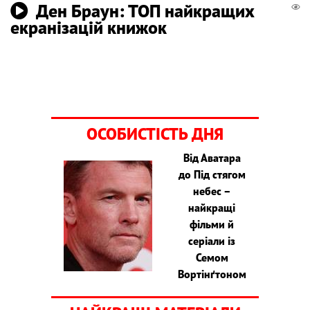
Ден Браун: ТОП найкращих
екранізацій книжок
ОСОБИСТІСТЬ ДНЯ
Від Аватара
до Під стягом
небес –
найкращі
фільми й
серіали із
Семом
Вортінґтоном