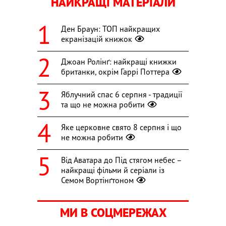
НАЙКРАЩІ МАТЕРІАЛИ
Ден Браун: ТОП найкращих
екранізацій книжок
Джоан Ролінґ: найкращі книжки
британки, окрім Гаррі Поттера
Яблучний спас 6 серпня - традиції
та що не можна робити
Яке церковне свято 8 серпня і що
не можна робити
Від Аватара до Під стягом небес –
найкращі фільми й серіали із
Семом Вортінґтоном
МИ В СОЦМЕРЕЖАХ