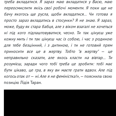
треба вкладатися. Я зараз маю вкладатися у Васю, маю
переосмислити якісь свої робочі моменти. Я поки ще не
бачу якогось ще русла, щоби вкладатися... Чи готова я
просто зараз вкладатись в стосунки? Я не знаю. Я зараз,
може, буду як стара бабця, але з віком взагалі не хочеться
ні під кого підлаштовуватися, чесно. Ти так цінуєш уже
кожну мить і ти так цінуєш час із собою, і час з родиною
для тебе безцінний, і з дитиною, і ти не готовий прям
приносити все це в жертву. Тобто "в жертву"
—
це
неправильно сказати, але якось класти на вівтар... Ти
розумієш, заради чого тобі треба це зробити: тобі має
бути цікаво, це гра, в яку ви маєте грати вдвох. Але під
когось отак от
—
ні. Але я не феміністка!»
, — пояснила свою
позицію Лідія Таран.