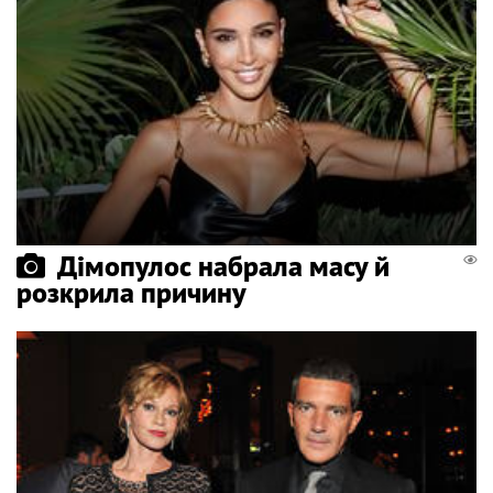
Дімопулос набрала масу й
розкрила причину