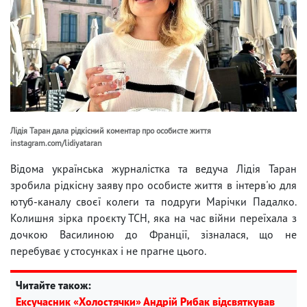
Лідія Таран дала рідкісний коментар про особисте життя
instagram.com/lidiyataran
Відома українська журналістка та ведуча Лідія Таран
зробила рідкісну заяву про особисте життя в інтерв'ю для
ютуб-каналу своєї колеги та подруги Марічки Падалко.
Колишня зірка проєкту ТСН, яка на час війни переїхала з
дочкою Василиною до Франції, зізналася, що не
перебуває у стосунках і не прагне цього.
Читайте також:
Ексучасник «Холостячки» Андрій Рибак відсвяткував