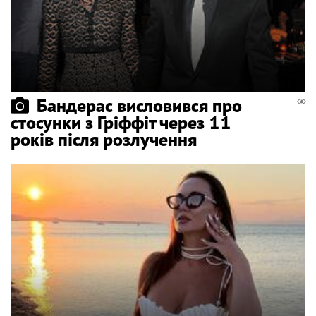
Бандерас висловився про
стосунки з Гріффіт через 11
років після розлучення