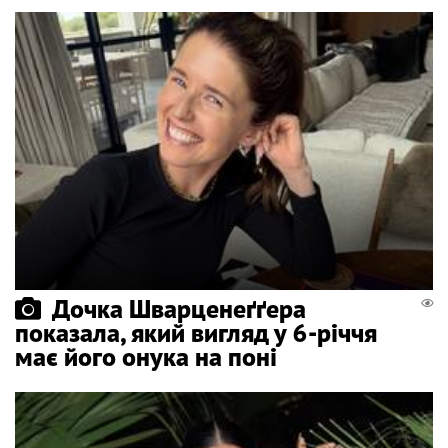
Дочка Шварценеґґера
показала, який вигляд у 6-річчя
має його онука на поні