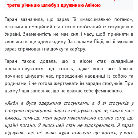
третю річницю шлюбу з дружиною Аліною
Таран зазначила, що зараз їй «максимально погано»,
оскільки її емоційний стан тісно пов'язаний із ситуацією в
Україні. Знаменитість не має сил і часу, щоб прийняти в
своє життя ще одну людину. За словами Лідії, всі її зусилля
зараз спрямовані на дочку та кар'єру.
Таран також додала, що з віком стає складніше
підлаштовуватися під когось, адже вона все більше
починає цінувати час, проведений наодинці із собою та
родичами, і не готова жертвувати їм заради стосунків. При
цьому Лідія запевняє, що не вважає себе феміністкою.
«Якби я була одержима стосунками, я б зі стосунків у
стосунки переходила. Зараз я не думаю про те, сама я чи з
кимось, тому що мені зараз максимально погано тому, що
країні погано. Я якось цей стан не відокремлюю. Я зараз
відчуваю, що не знаю, куди втиснути ще когось, у кого