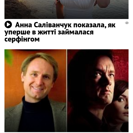
Анна Саліванчук показала, як
уперше в житті займалася
серфінгом