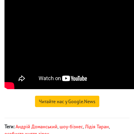
Читайте нас у Google.News
Теги:
Андрій Доманський
,
шоу-бізнес
,
Лідія Таран
,
особисте життя зірок