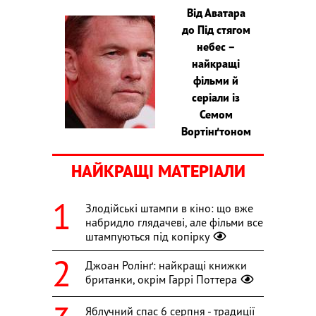
Від Аватара
до Під стягом
небес –
найкращі
фільми й
серіали із
Семом
Вортінґтоном
НАЙКРАЩІ МАТЕРІАЛИ
Злодійські штампи в кіно: що вже
набридло глядачеві, але фільми все
штампуються під копірку
Джоан Ролінґ: найкращі книжки
британки, окрім Гаррі Поттера
Яблучний спас 6 серпня - традиції