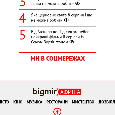
та що не можна робити
Яке церковне свято 8 серпня і що
не можна робити
Від Аватара до Під стягом небес –
найкращі фільми й серіали із
Семом Вортінґтоном
МИ В СОЦМЕРЕЖАХ
ІСТО
КІНО
МУЗИКА
РЕСТОРАНИ
МИСТЕЦТВО
ДОЗВІЛЛ