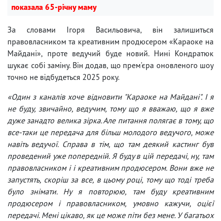
показала 65-річну маму
За словами Ігоря Васильовича, він залишиться
правовласником та креативним продюсером «Караоке на
Майдані», проте ведучий буде новий. Нині Кондратюк
шукає собі заміну. Він додав, що прем'єра оновленого шоу
точно не відбудеться 2025 року.
«Один з каналів хоче відновити "Караоке на Майдані". І я
не буду, звичайно, ведучим, тому що я вважаю, що я вже
дуже занадто велика зірка. Але питання полягає в тому, що
все-таки це передача для більш молодого ведучого, може
навіть ведучої. Справа в тім, що там деякий кастинг був
проведений уже попередній. Я буду в цій передачі, ну, там
правовласником і і креативним продюсером. Вони вже не
запустять, скоріш за все, в цьому році, тому що тоді треба
було знімати. Ну я повторюю, там буду креативним
продюсером і правовласником, умовно кажучи, оцієї
передачі. Мені цікаво, як це може піти без мене. У багатьох