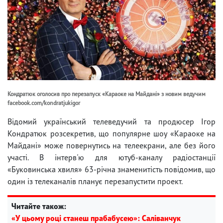
Кондратюк оголосив про перезапуск «Караоке на Майдані» з новим ведучим
facebook.com/kondratjukigor
Відомий український телеведучий та продюсер Ігор
Кондратюк розсекретив, що популярне шоу «Караоке на
Майдані» може повернутись на телеекрани, але без його
участі. В інтерв'ю для ютуб-каналу радіостанції
«Буковинська хвиля» 63-річна знаменитість повідомив, що
один із телеканалів планує перезапустити проект.
Читайте також:
«У цьому році станеш прабабусею»: Саліванчук