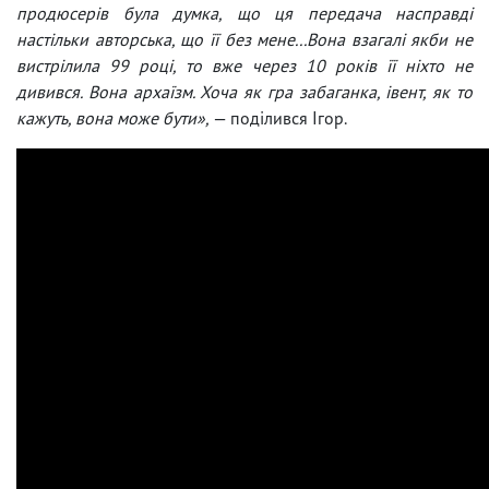
продюсерів була думка, що ця передача насправді
настільки авторська, що її без мене...Вона взагалі якби не
вистрілила 99 році, то вже через 10 років її ніхто не
дивився. Вона архаїзм. Хоча як гра забаганка, івент, як то
кажуть, вона може бути»,
— поділився Ігор.