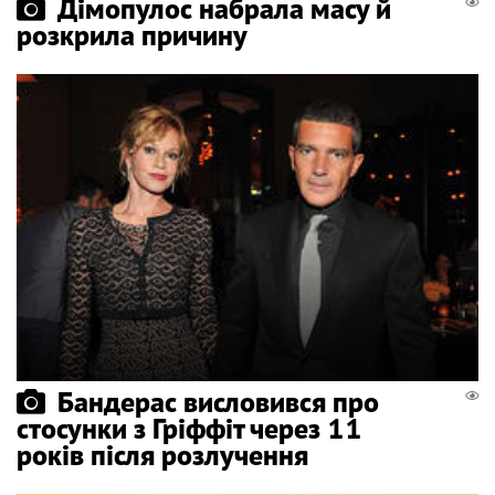
Дімопулос набрала масу й
розкрила причину
Бандерас висловився про
стосунки з Гріффіт через 11
років після розлучення