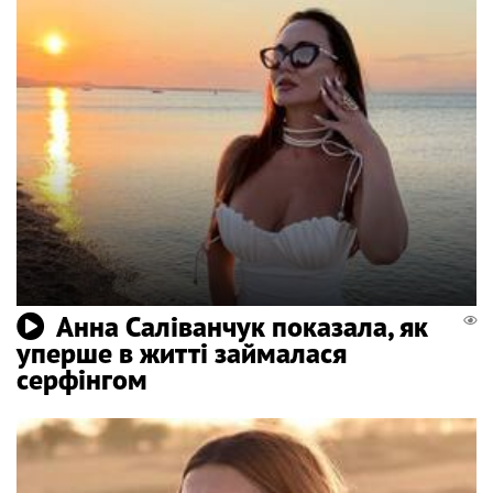
Анна Саліванчук показала, як
уперше в житті займалася
серфінгом