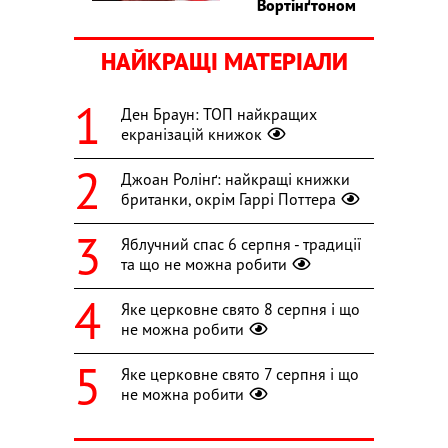
Вортінґтоном
НАЙКРАЩІ МАТЕРІАЛИ
Ден Браун: ТОП найкращих
екранізацій книжок
Джоан Ролінґ: найкращі книжки
британки, окрім Гаррі Поттера
Яблучний спас 6 серпня - традиції
та що не можна робити
Яке церковне свято 8 серпня і що
не можна робити
Яке церковне свято 7 серпня і що
не можна робити