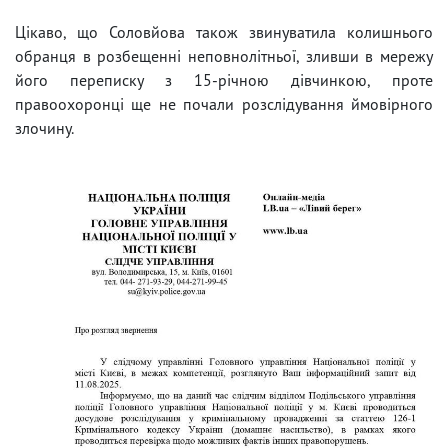
Цікаво, що Соловйова також звинуватила колишнього
обранця в розбещенні неповнолітньої, зливши в мережу
його переписку з 15-річною дівчинкою, проте
правоохоронці ще не почали розслідування ймовірного
злочину.