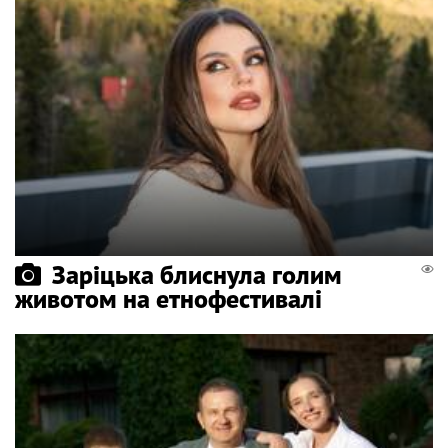
Заріцька блиснула голим
животом на етнофестивалі