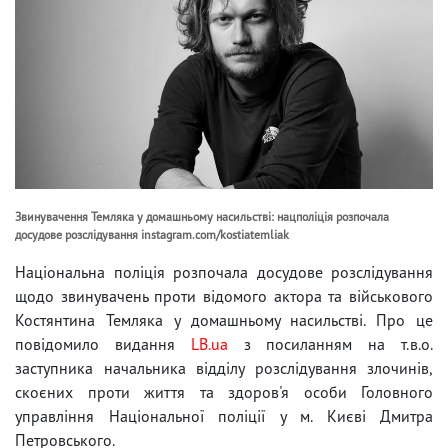
Звинувачення Темляка у домашньому насильстві: нацполіція розпочала
досудове розслідування instagram.com/kostiatemliak
Національна поліція розпочала досудове розслідування
щодо звинувачень проти відомого актора та військового
Костянтина Темляка у домашньому насильстві. Про це
повідомило видання
LB.ua
з посиланням на т.в.о.
заступника начальника відділу розслідування злочинів,
скоєних проти життя та здоров'я особи Головного
управління Національної поліції у м. Києві Дмитра
Петровського.