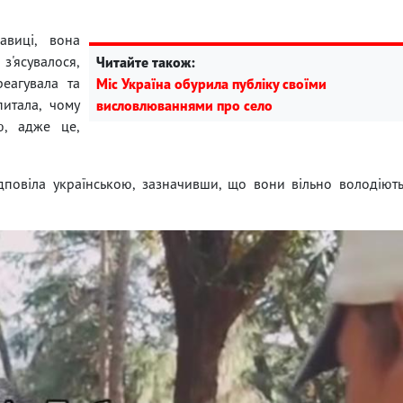
авиці, вона
 з'ясувалося,
Читайте також:
реагувала та
Міс Україна обурила публіку своїми
питала, чому
висловлюваннями про село
ю, адже це,
дповіла українською, зазначивши, що вони вільно володіют