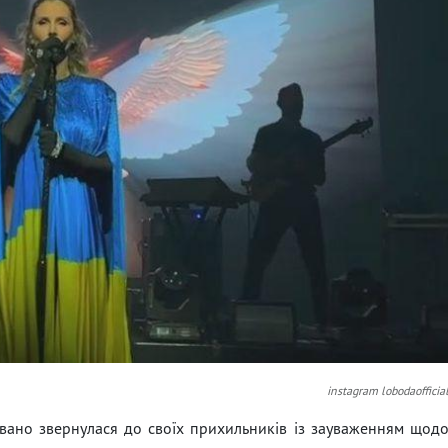
instagram lobodaofficia
дівано звернулася до своїх прихильників із зауваженням щод