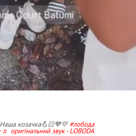
Наша козачка💪🏻💙💛
#лобода
a
♬ оригінальний звук - LOBODA