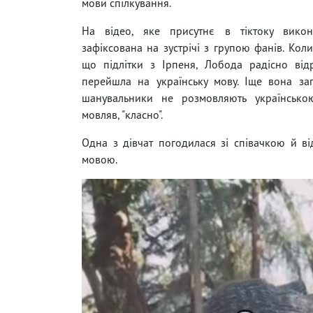
мови спілкування.
На відео, яке присутнє в тіктоку викон
зафіксована на зустрічі з групою фанів. Коли
що підлітки з Ірпеня, Лобода радісно від
перейшла на українську мову. Іще вона за
шанувальники не розмовляють українсько
мовляв, "класно".
Одна з дівчат погодилася зі співачкою й ві
мовою.