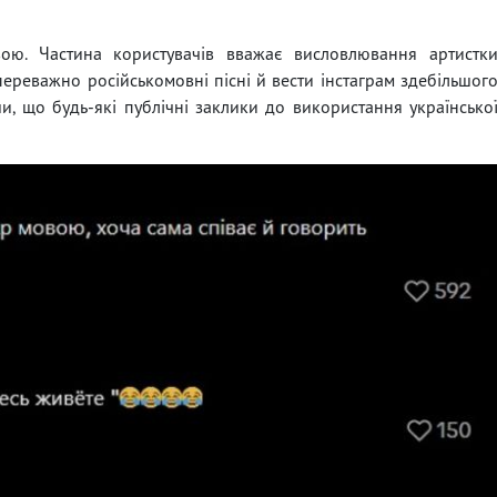
вою. Частина користувачів вважає висловлювання артистк
реважно російськомовні пісні й вести інстаграм здебільшог
ши, що будь-які публічні заклики до використання українсько