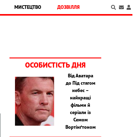
МИСТЕЦТВО
ДОЗВІЛЛЯ
ОСОБИСТІСТЬ ДНЯ
Від Аватара
до Під стягом
а
небес –
найкращі
фільми й
серіали із
Семом
Вортінґтоном