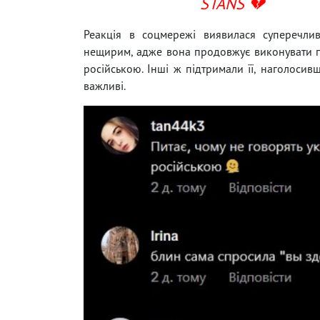
STANS 💔
Реакція в соцмережі виявилася суперечли
нещирим, адже вона продовжує виконувати пе
російською. Інші ж підтримали її, наголосив
важливі.