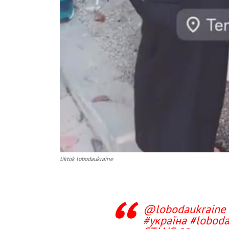
tiktok lobodaukraine
@lobodaukraine
#україна
#lobod