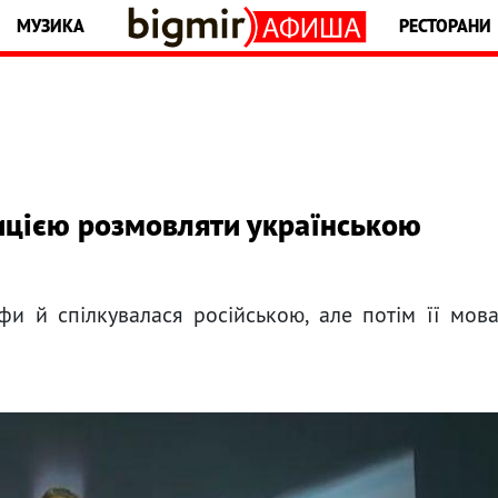
МУЗИКА
РЕСТОРАНИ
ицією розмовляти українською
фи й спілкувалася російською, але потім її мов