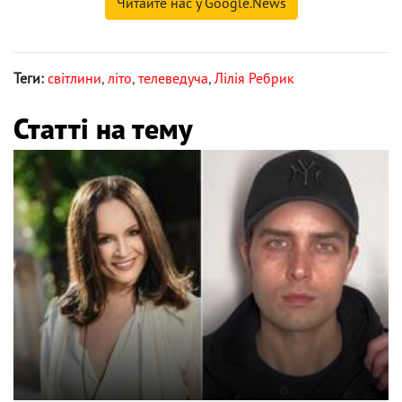
Читайте нас у Google.News
Теги:
світлини
,
літо
,
телеведуча
,
Лілія Ребрик
Статті на тему