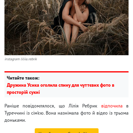
instagram liliia.rebrik
Читайте також:
Дружина Усика оголила спину для чуттєвих фото в
просторій сукні
Раніше повідомлялося, що Лілія Ребрик
відпочила
в
Туреччині із сім’єю. Вона назнімала фото й відео із трьома
доньками.