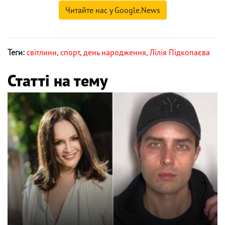
Читайте нас у Google.News
Теги:
світлини
,
спорт
,
день народження
,
Лілія Підкопаєва
Статті на тему