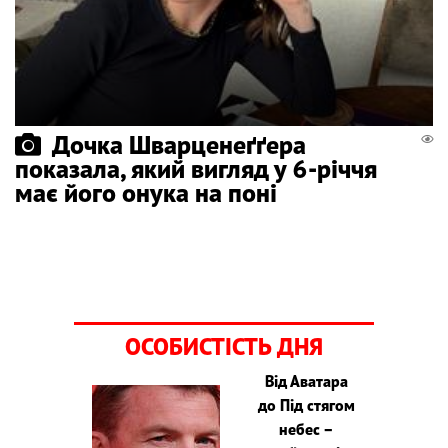
Дочка Шварценеґґера
показала, який вигляд у 6-річчя
має його онука на поні
ОСОБИСТІСТЬ ДНЯ
Від Аватара
до Під стягом
небес –