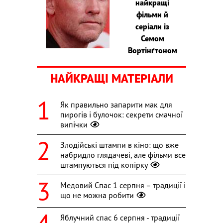
найкращі
фільми й
серіали із
Семом
Вортінґтоном
НАЙКРАЩІ МАТЕРІАЛИ
Як правильно запарити мак для
пирогів і булочок: секрети смачної
випічки
Злодійські штампи в кіно: що вже
набридло глядачеві, але фільми все
штампуються під копірку
Медовий Спас 1 серпня – традиції і
що не можна робити
Яблучний спас 6 серпня - традиції