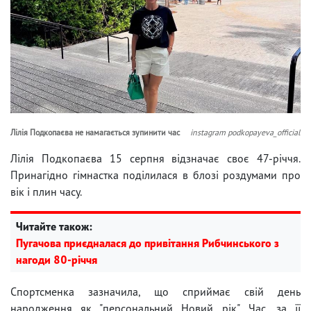
Лілія Подкопаєва не намагається зупинити час
instagram podkopayeva_official
Лілія Подкопаєва 15 серпня відзначає своє 47-річчя.
Принагідно гімнастка поділилася в блозі роздумами про
вік і плин часу.
Читайте також:
Пугачова приєдналася до привітання Рибчинського з
нагоди 80-річчя
Спортсменка зазначила, що сприймає свій день
народження як "персональний Новий рік". Час, за її