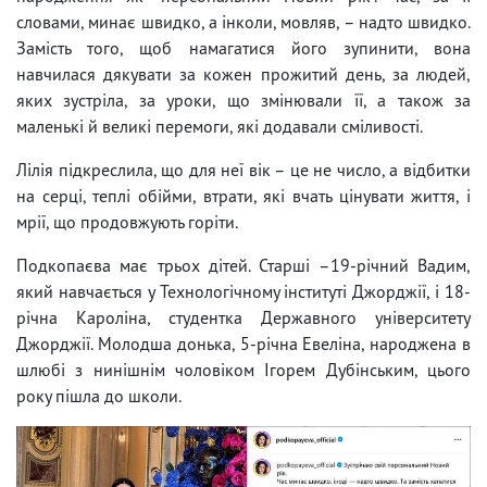
словами, минає швидко, а інколи, мовляв, – надто швидко.
Замість того, щоб намагатися його зупинити, вона
навчилася дякувати за кожен прожитий день, за людей,
яких зустріла, за уроки, що змінювали її, а також за
маленькі й великі перемоги, які додавали сміливості.
Лілія підкреслила, що для неї вік – це не число, а відбитки
на серці, теплі обійми, втрати, які вчать цінувати життя, і
мрії, що продовжують горіти.
Подкопаєва має трьох дітей. Старші –19-річний Вадим,
який навчається у Технологічному інституті Джорджії, і 18-
річна Кароліна, студентка Державного університету
Джорджії. Молодша донька, 5-річна Евеліна, народжена в
шлюбі з нинішнім чоловіком Ігорем Дубінським, цього
року пішла до школи.