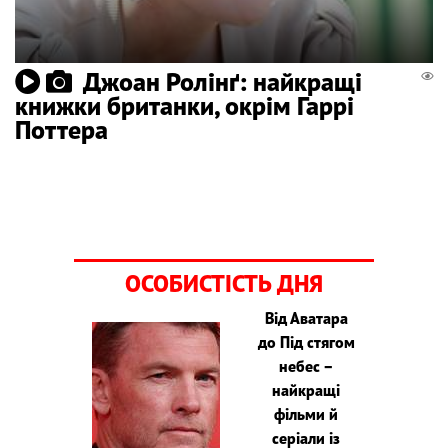
Джоан Ролінґ: найкращі
книжки британки, окрім Гаррі
Поттера
ОСОБИСТІСТЬ ДНЯ
Від Аватара
до Під стягом
небес –
найкращі
фільми й
серіали із