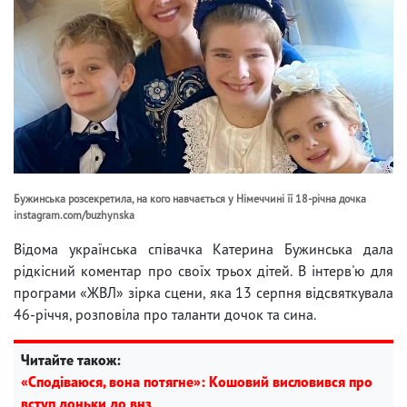
Бужинська розсекретила, на кого навчається у Німеччині її 18-річна дочка
instagram.com/buzhynska
Відома українська співачка Катерина Бужинська дала
рідкісний коментар про своїх трьох дітей. В інтерв'ю для
програми «ЖВЛ» зірка сцени, яка 13 серпня відсвяткувала
46-річчя, розповіла про таланти дочок та сина.
Читайте також:
«Сподіваюся, вона потягне»: Кошовий висловився про
вступ доньки до внз