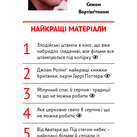
Семом
Вортінґтоном
НАЙКРАЩІ МАТЕРІАЛИ
Злодійські штампи в кіно: що вже
набридло глядачеві, але фільми все
штампуються під копірку
Джоан Ролінґ: найкращі книжки
британки, окрім Гаррі Поттера
Яблучний спас 6 серпня - традиції
та що не можна робити
Яке церковне свято 8 серпня і що
не можна робити
Від Аватара до Під стягом небес –
найкращі фільми й серіали із