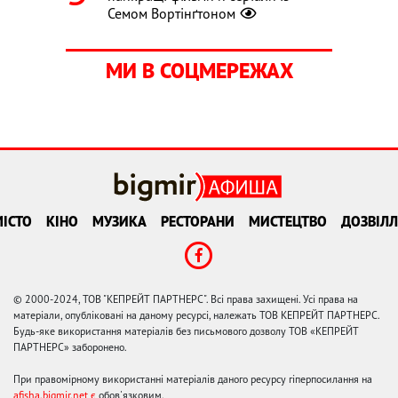
Семом Вортінґтоном
МИ В СОЦМЕРЕЖАХ
ІСТО
КІНО
МУЗИКА
РЕСТОРАНИ
МИСТЕЦТВО
ДОЗВІЛЛ
© 2000-2024, ТОВ "КЕПРЕЙТ ПАРТНЕРС". Всі права захищені. Усі права на
матеріали, опубліковані на даному ресурсі, належать ТОВ КЕПРЕЙТ ПАРТНЕРС.
Будь-яке використання матеріалів без письмового дозволу ТОВ «КЕПРЕЙТ
ПАРТНЕРС» заборонено.
При правомірному використанні матеріалів даного ресурсу гіперпосилання на
afisha.bigmir.net є
обов'язковим.