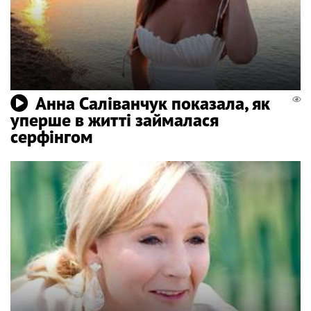
Анна Саліванчук показала, як
уперше в житті займалася
серфінгом