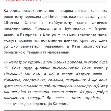
Катерина розсекретила, що її старша дочка, яка кілька
років тому переїхала до Німеччини, вже навчається у внз.
18-річна Олена в майбутньому стане дитячою
письменницею. Молодші діти Бужинської — 8-річні
двійнята Катерина та Дмитро — як і їхня знаменита мама,
можуть похвалитися вокальними даними. Крім того, Діма
успішно займається плаванням, а Катя захоплюється
гімнастикою, танцями та малюванням.
«У мене троє чудових дітей. Оленка доросла, їй скоро буде
19. Вона буде дитячим письменником. Вона живе у
Німеччині. Ми були в неї в гостях. Катруся наша —
гімнастка, спортсменка, співачка, танцівниця. А ще вона
дуже класно малює та робить прикраси власноруч. А Діма у
нас чемпіон із плавання, класно співає. Усі дітки добре
навчаються, молодці! Ви наша з татом гордість»
, —
звернулася до спадкоємців Катерина.