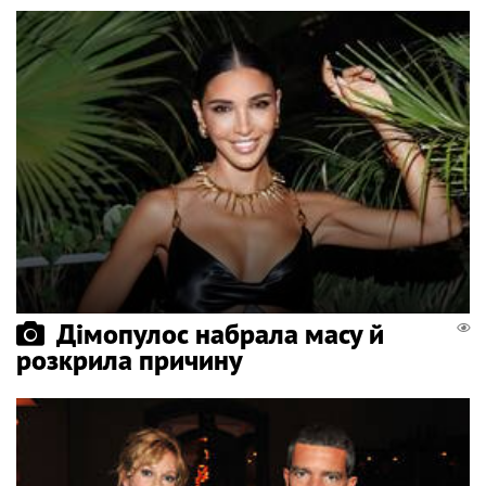
Дімопулос набрала масу й
розкрила причину