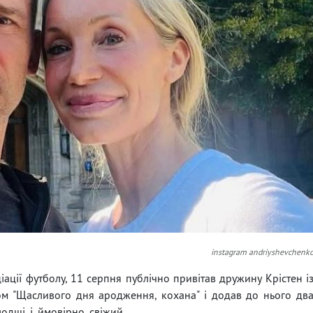
instagram andriyshevchenk
ації футболу, 11 серпня публічно привітав дружину Крістен і
ом "Щасливого дня ародження, кохана" і додав до нього дв
дші, і, ймовірно, свіжий.