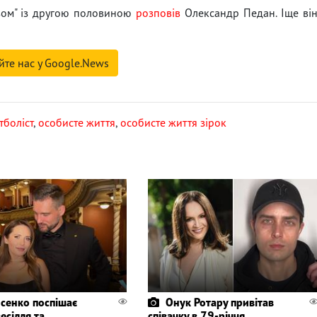
азом" із другою половиною
розповів
Олександр Педан. Іще ві
йте нас у Google.News
тболіст
,
особисте життя
,
особисте життя зірок
сенко поспішає
Онук Ротару привітав
весілля та
співачку в 79-річчя,