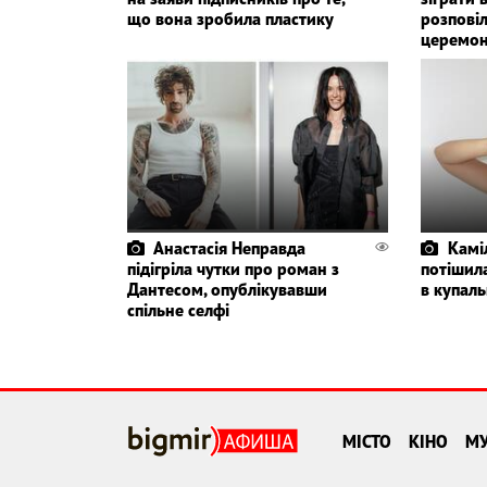
що вона зробила пластику
розповіл
церемон
Анастасія Неправда
Камі
підігріла чутки про роман з
потішил
Дантесом, опублікувавши
в купаль
спільне селфі
МІСТО
КІНО
М