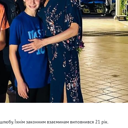
 шлюбу. Їхнім законним взаєминам виповнився 21 рік.