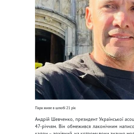
Пара живе в шлюбі 21 рік
Андрій Шевченко, президент Української асоці
47-річчям. Він обмежився лаконічним напис
кадри – архівний, на котрому вони значно моло