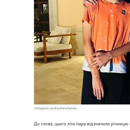
instagram andriyshevchenko
До слова, цього літа пара відзначила річницю