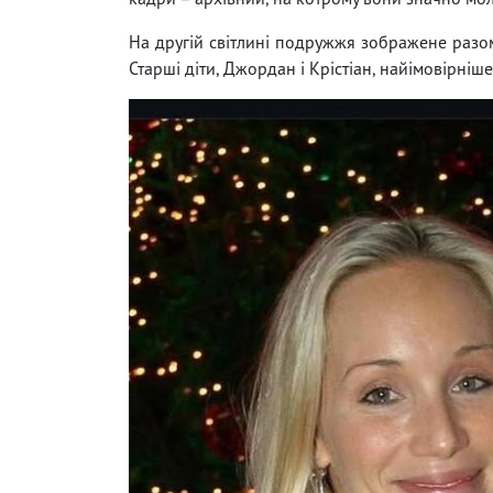
На другій світлині подружжя зображене разо
Старші діти, Джордан і Крістіан, найімовірніш