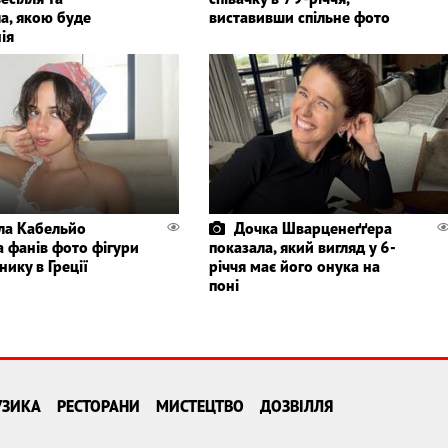
а, якою буде
виставивши спільне фото
ія
ла Кабельйо
Дочка Шварценеґґера
а фанів фото фігури
показала, який вигляд у 6-
нику в Греції
річчя має його онука на
поні
УЗИКА
РЕСТОРАНИ
МИСТЕЦТВО
ДОЗВІЛЛЯ