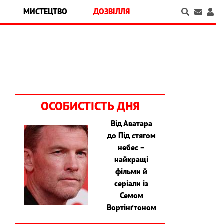
МИСТЕЦТВО
ДОЗВІЛЛЯ
ОСОБИСТІСТЬ ДНЯ
Від Аватара
до Під стягом
небес –
найкращі
фільми й
серіали із
Семом
Вортінґтоном