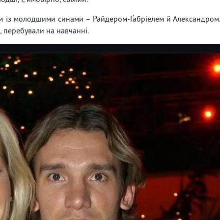
м із молодшими синами – Райдером-Ґабріелем й Александром
е, перебували на навчанні.