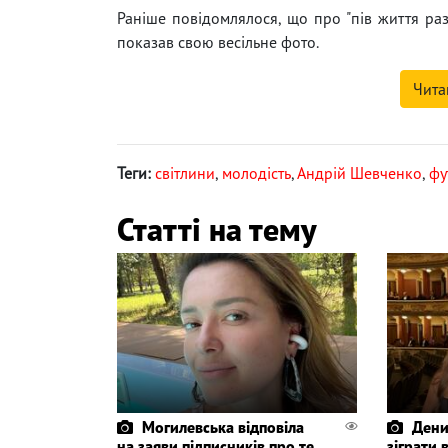
Раніше повідомлялося, що про "пів життя р
показав свою весільне фото.
Чита
Теги:
світлини
,
молодість
,
Андрій Шевченко
,
фу
Статті на тему
Могилевська відповіла
Дени
на заяви підписників про те,
зіграти 