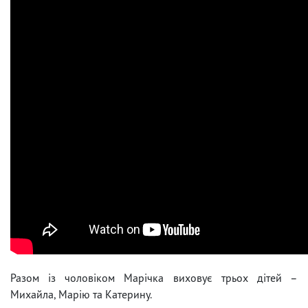
Разом із чоловіком Марічка виховує трьох дітей –
Михайла, Марію та Катерину.