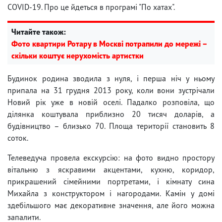
COVID-19. Про це йдеться в програмі "По хатах".
Читайте також:
Фото квартири Ротару в Москві потрапили до мережі –
скільки коштує нерухомість артистки
Будинок родина зводила з нуля, і перша ніч у ньому
припала на 31 грудня 2013 року, коли вони зустрічали
Новий рік уже в новій оселі. Падалко розповіла, що
ділянка коштувала приблизно 20 тисяч доларів, а
будівництво – близько 70. Площа території становить 8
соток.
Телеведуча провела екскурсію: на фото видно простору
вітальню з яскравими акцентами, кухню, коридор,
прикрашений сімейними портретами, і кімнату сина
Михайла з конструктором і нагородами. Камін у домі
здебільшого має декоративне значення, але його можна
запалити.