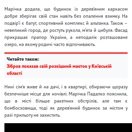
Марічка додала, що будинок із дерев’яним каркасом
добре зберігає свій стан навіть без опалення взимку. На
подвір’ї є батут, спортивний комплекс й альтанка. Також –
невеликий город, де ростуть рукола, м’ята й цибуля. Фасад
прикрашає прапор України, а неподалік розташоване
озеро, на якому родичі часто відпочивають.
Читайте також:
Зібров показав свій розкішний маєток у Київській
області
Нині сім’я живе й на дачі, і в квартирі, обираючи щоразу
безпечніше місце для ночівлі. Марічка Падалко пояснила,
що в місті більше ракетних обстрілів, але там є
бомбосховища, тоді як дерев’яний будинок за містом у
разі прильоту не захистить.