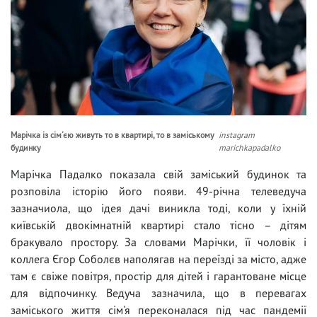
Марічка із сім'єю живуть то в квартирі, то в заміському
instagram
будинку
marichkapadalko
Марічка Падалко показала свій заміський будинок та
розповіла історію його появи. 49-річна телеведуча
зазначиола, що ідея дачі виникла тоді, коли у їхній
київській двокімнатній квартирі стало тісно – дітям
бракувало простору. За словами Марічки, її чоловік і
коллега Єгор Соболєв наполягав на переїзді за місто, адже
там є свіже повітря, простір для дітей і гарантоване місце
для відпочинку. Ведуча зазначила, що в перевагах
заміського життя сім'я переконалася під час пандемії