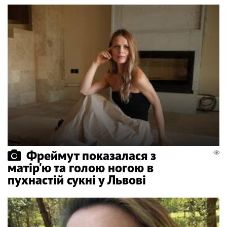
Фреймут показалася з
матір'ю та голою ногою в
пухнастій сукні у Львові