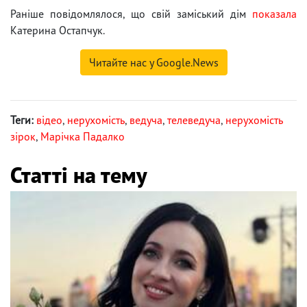
Раніше повідомлялося, що свій заміський дім
показала
Катерина Остапчук.
Читайте нас у Google.News
Теги:
відео
,
нерухомість
,
ведуча
,
телеведуча
,
нерухомість
зірок
,
Марічка Падалко
Статті на тему