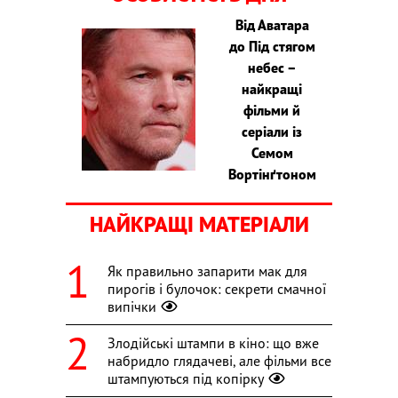
Від Аватара
до Під стягом
небес –
найкращі
фільми й
серіали із
Семом
Вортінґтоном
НАЙКРАЩІ МАТЕРІАЛИ
Як правильно запарити мак для
пирогів і булочок: секрети смачної
випічки
Злодійські штампи в кіно: що вже
набридло глядачеві, але фільми все
штампуються під копірку