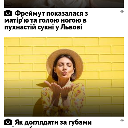
Фреймут показалася з
матір'ю та голою ногою в
пухнастій сукні у Львові
Як доглядати за губами