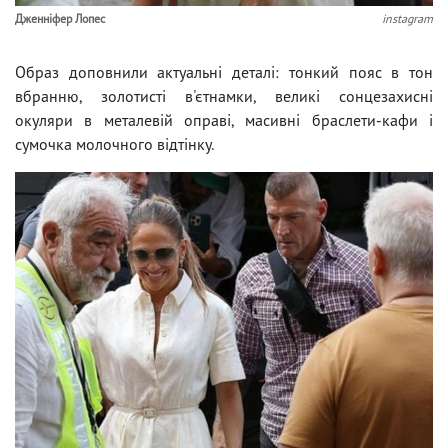
Дженніфер Лопес
instagram
Образ доповнили актуальні деталі: тонкий пояс в тон
вбранню, золотисті в'єтнамки, великі сонцезахисні
окуляри в металевій оправі, масивні браслети-кафи і
сумочка молочного відтінку.