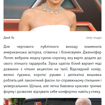
Джей Ло
Getty Images
Для чергового публічного виходу знаменита
американська акторка, співачка і бізнесвумен Дженніфер
Лопес вибрала модну сукню-сорочку, яку варто додати до
свого літнього гардероба. Зірка одягла білий варіант міді
довжини з чітким акцентом на талії. Відкладний комір,
великі ґудзики, короткі рукави і делікатна вишивка
роблять цей лаконічний фасон по-справжньому стильним і
універсальним. Щільна, але легка бавовна красиво тримає
форму і дозволяє відчувати себе комфортно навіть у спеку.