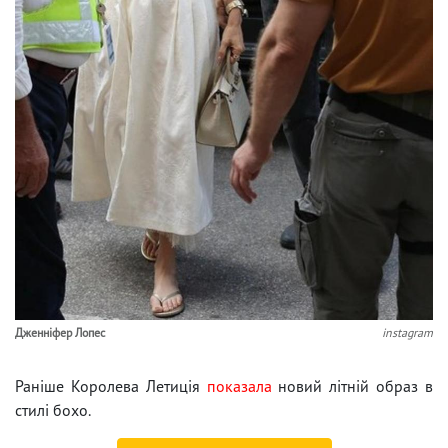
Дженніфер Лопес
instagram
Раніше Королева Летиція
показала
новий літній образ в
стилі бохо.