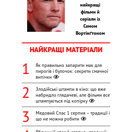
найкращі
фільми й
серіали із
Семом
Вортінґтоном
НАЙКРАЩІ МАТЕРІАЛИ
Як правильно запарити мак для
пирогів і булочок: секрети смачної
випічки
Злодійські штампи в кіно: що вже
набридло глядачеві, але фільми все
штампуються під копірку
Медовий Спас 1 серпня – традиції і
що не можна робити
Яблучний спас 6 серпня - традиції