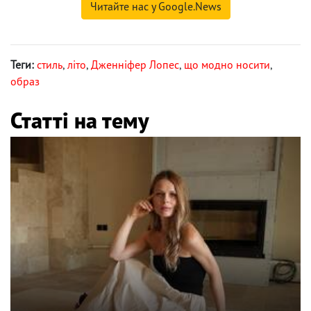
Читайте нас у Google.News
Теги:
стиль
,
літо
,
Дженніфер Лопес
,
що модно носити
,
образ
Статті на тему