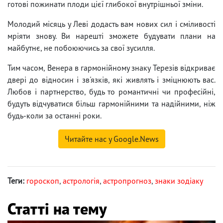
готові пожинати плоди цієї глибокої внутрішньої зміни.
Молодий місяць у Леві додасть вам нових сил і сміливості
мріяти знову. Ви нарешті зможете будувати плани на
майбутнє, не побоюючись за свої зусилля.
Тим часом, Венера в гармонійному знаку Терезів відкриває
двері до відносин і зв'язків, які живлять і зміцнюють вас.
Любов і партнерство, будь то романтичні чи професійні,
будуть відчуватися більш гармонійними та надійними, ніж
будь-коли за останні роки.
Читайте нас у Google.News
Теги:
гороскоп
,
астрологія
,
астропрогноз
,
знаки зодіаку
Статті на тему