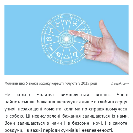
Молитви цих 5 знаків зодіаку нарешті почують у 2025 році
freepik.com
Не кожна молитва вимовляється вголос. Часто
найпотаємніші бажання шепочуться лише в глибині серця,
у тихі, незахищені моменти, коли ми по-справжньому чесні
із собою. Ці невисловлені бажання залишаються із нами.
Вони залишаються з нами і в безсонні ночі, і в самотні
роздуми, і в важкі періоди сумнівів і невпевненості.