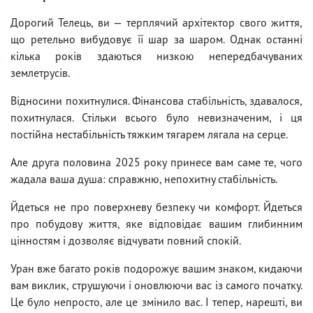
Дорогий Телець, ви — терплячий архітектор свого життя,
що ретельно вибудовує її шар за шаром. Однак останні
кілька років здаються низкою непередбачуваних
землетрусів.
Відносини похитнулися. Фінансова стабільність, здавалося,
похитнулася. Стільки всього було невизначеним, і ця
постійна нестабільність тяжким тягарем лягала на серце.
Але друга половина 2025 року принесе вам саме те, чого
жадала ваша душа: справжню, непохитну стабільність.
Йдеться не про поверхневу безпеку чи комфорт. Йдеться
про побудову життя, яке відповідає вашим глибинним
цінностям і дозволяє відчувати повний спокій.
Уран вже багато років подорожує вашим знаком, кидаючи
вам виклик, струшуючи і оновлюючи вас із самого початку.
Це було непросто, але це змінило вас. І тепер, нарешті, ви