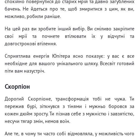
спокійно повернутися до старих мрій та давно загублених
бачень. Не йдеться про те, щоб змиритися з цим, як ви,
можливо, робили раніше.
На цей раз ви зробите інший вибір. Ви сміливо закріпите
свої мрії та почнете втілювати їх у відчутні та
довгострокові втілення.
Сприятлива енергія Юпітера ясно показує: у вас є все
необхідне для вашого унікального шляху. Всесвіт готовий
піти вам назустріч.
Скорпіон
Дорогий Скорпіоне, трансформація тобі не чужа. Ти
пережив бурі, зіткнувся з тінями і мужньо боровся за
кожен дюйм зросту. Ти пізнав себе з мужністю і завзятістю,
несучи тягар змін, немов воїн.
Але те, в чому ти часто собі відмовляла, у можливість чого