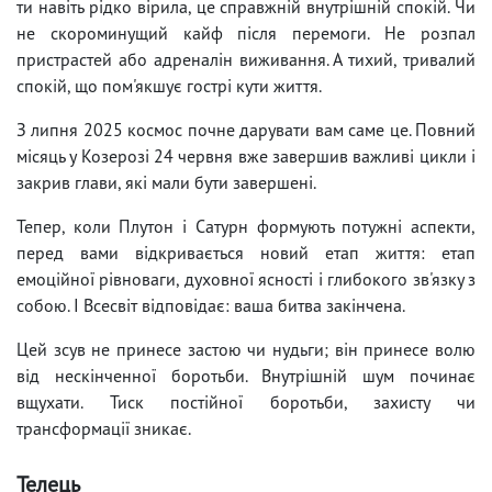
ти навіть рідко вірила, це справжній внутрішній спокій. Чи
не скороминущий кайф після перемоги. Не розпал
пристрастей або адреналін виживання. А тихий, тривалий
спокій, що пом'якшує гострі кути життя.
З липня 2025 космос почне дарувати вам саме це. Повний
місяць у Козерозі 24 червня вже завершив важливі цикли і
закрив глави, які мали бути завершені.
Тепер, коли Плутон і Сатурн формують потужні аспекти,
перед вами відкривається новий етап життя: етап
емоційної рівноваги, духовної ясності і глибокого зв'язку з
собою. І Всесвіт відповідає: ваша битва закінчена.
Цей зсув не принесе застою чи нудьги; він принесе волю
від нескінченної боротьби. Внутрішній шум починає
вщухати. Тиск постійної боротьби, захисту чи
трансформації зникає.
Телець