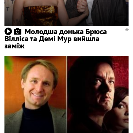
Молодша донька Брюса
Вілліса та Демі Мур вийшла
заміж