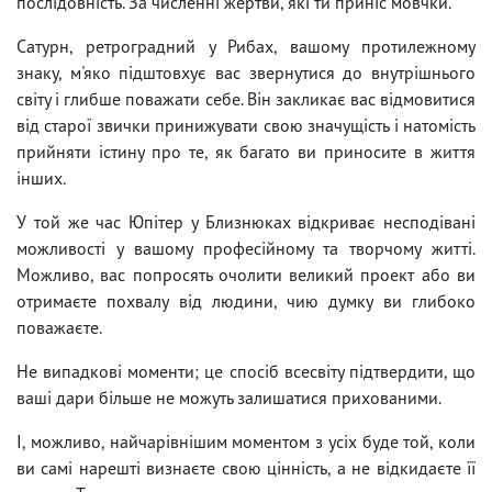
послідовність. За численні жертви, які ти приніс мовчки.
Сатурн, ретроградний у Рибах, вашому протилежному
знаку, м'яко підштовхує вас звернутися до внутрішнього
світу і глибше поважати себе. Він закликає вас відмовитися
від старої звички принижувати свою значущість і натомість
прийняти істину про те, як багато ви приносите в життя
інших.
У той же час Юпітер у Близнюках відкриває несподівані
можливості у вашому професійному та творчому житті.
Можливо, вас попросять очолити великий проект або ви
отримаєте похвалу від людини, чию думку ви глибоко
поважаєте.
Не випадкові моменти; це спосіб всесвіту підтвердити, що
ваші дари більше не можуть залишатися прихованими.
І, можливо, найчарівнішим моментом з усіх буде той, коли
ви самі нарешті визнаєте свою цінність, а не відкидаєте її