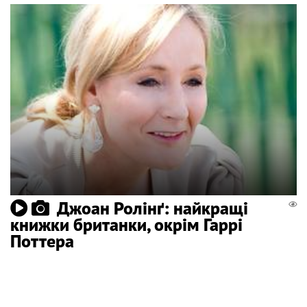
Джоан Ролінґ: найкращі
книжки британки, окрім Гаррі
Поттера