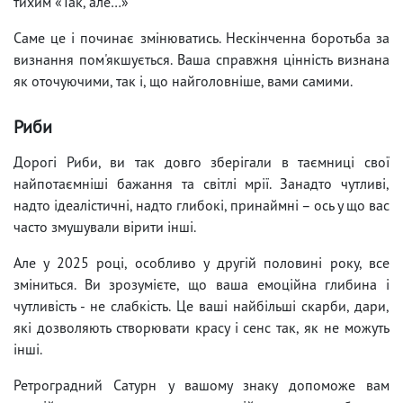
тихим «Так, але…»
Саме це і починає змінюватись. Нескінченна боротьба за
визнання пом'якшується. Ваша справжня цінність визнана
як оточуючими, так і, що найголовніше, вами самими.
Риби
Дорогі Риби, ви так довго зберігали в таємниці свої
найпотаємніші бажання та світлі мрії. Занадто чутливі,
надто ідеалістичні, надто глибокі, принаймні – ось у що вас
часто змушували вірити інші.
Але у 2025 році, особливо у другій половині року, все
зміниться. Ви зрозумієте, що ваша емоційна глибина і
чутливість - не слабкість. Це ваші найбільші скарби, дари,
які дозволяють створювати красу і сенс так, як не можуть
інші.
Ретроградний Сатурн у вашому знаку допоможе вам