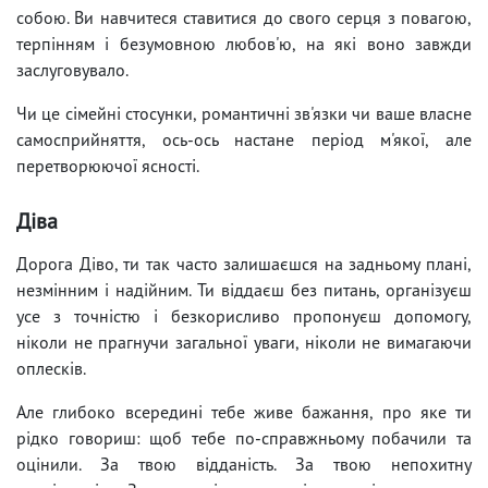
собою. Ви навчитеся ставитися до свого серця з повагою,
терпінням і безумовною любов'ю, на які воно завжди
заслуговувало.
Чи це сімейні стосунки, романтичні зв'язки чи ваше власне
самосприйняття, ось-ось настане період м'якої, але
перетворюючої ясності.
Діва
Дорога Діво, ти так часто залишаєшся на задньому плані,
незмінним і надійним. Ти віддаєш без питань, організуєш
усе з точністю і безкорисливо пропонуєш допомогу,
ніколи не прагнучи загальної уваги, ніколи не вимагаючи
оплесків.
Але глибоко всередині тебе живе бажання, про яке ти
рідко говориш: щоб тебе по-справжньому побачили та
оцінили. За твою відданість. За твою непохитну