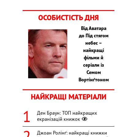
ОСОБИСТІСТЬ ДНЯ
Від Аватара
до Під стягом
небес –
найкращі
фільми й
серіали із
Семом
Вортінґтоном
НАЙКРАЩІ МАТЕРІАЛИ
Ден Браун: ТОП найкращих
екранізацій книжок
Джоан Ролінґ: найкращі книжки