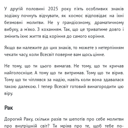
У другій половині 2025 року п'ять особливих знаків
зодіаку почнуть відчувати, як космос відповідає на їхні
безмовні молитви. Не у грандіозному, драматичному
вибуху, а м'яко. З коханням. Так, що це триватиме довго і
змінить їхнє життя від коріння до самого коріння.
Якщо ви належите до цих знаків, то можете з нетерпінням
чекати часу, коли Всесвіт поверне вам щось цінне.
Не тому, що ти цього вимагав. Не тому, що ти кричав
найголосніше. А тому що ти витримав. Тому що ти вірив.
Тому що ти чіплявся за надію, навіть коли вона здавалася
такою далекою. І тепер Всесвіт готовий винагородити цю
віру.
Рак
Дорогий Раку, скільки разів ти шепотів про себе молитви
про внутрішній світ? Ти мріяв про те, щоб тебе по-