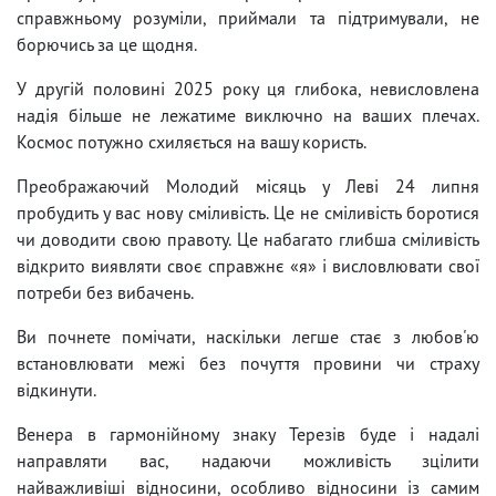
справжньому розуміли, приймали та підтримували, не
борючись за це щодня.
У другій половині 2025 року ця глибока, невисловлена
надія більше не лежатиме виключно на ваших плечах.
Космос потужно схиляється на вашу користь.
Преображаючий Молодий місяць у Леві 24 липня
пробудить у вас нову сміливість. Це не сміливість боротися
чи доводити свою правоту. Це набагато глибша сміливість
відкрито виявляти своє справжнє «я» і висловлювати свої
потреби без вибачень.
Ви почнете помічати, наскільки легше стає з любов'ю
встановлювати межі без почуття провини чи страху
відкинути.
Венера в гармонійному знаку Терезів буде і надалі
направляти вас, надаючи можливість зцілити
найважливіші відносини, особливо відносини із самим