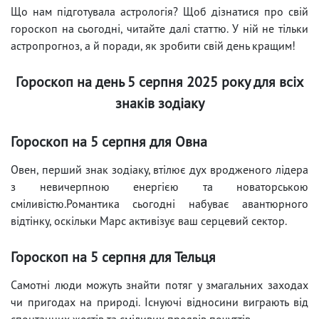
Що нам підготувала астрологія? Щоб дізнатися про свій
гороскоп на сьогодні, читайте далі статтю. У ній не тільки
астропрогноз, а й поради, як зробити свій день кращим!
Гороскоп на день 5 серпня 2025 року для всіх
знаків зодіаку
Гороскоп на 5 серпня для Овна
Овен, перший знак зодіаку, втілює дух вродженого лідера
з невичерпною енергією та новаторською
сміливістю.Романтика сьогодні набуває авантюрного
відтінку, оскільки Марс активізує ваш серцевий сектор.
Гороскоп на 5 серпня для Тельця
Самотні люди можуть знайти потяг у змагальних заходах
чи пригодах на природі. Існуючі відносини виграють від
спонтанних жестів та сміливих проявів почуттів.