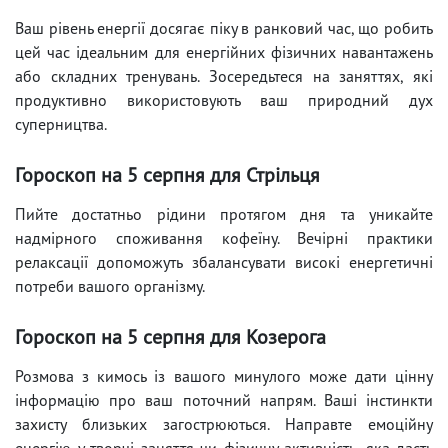
Ваш рівень енергії досягає піку в ранковий час, що робить
цей час ідеальним для енергійних фізичних навантажень
або складних тренувань. Зосередьтеся на заняттях, які
продуктивно використовують ваш природний дух
суперництва.
Гороскоп на 5 серпня для Стрільця
Пийте достатньо рідини протягом дня та уникайте
надмірного споживання кофеїну. Вечірні практики
релаксації допоможуть збалансувати високі енергетичні
потреби вашого організму.
Гороскоп на 5 серпня для Козерога
Розмова з кимось із вашого минулого може дати цінну
інформацію про ваш поточний напрям. Ваші інстинкти
захисту близьких загострюються. Направте емоційну
енергію у творчі заняття чи фізичну активність, яка дасть