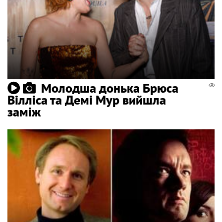
Молодша донька Брюса
Вілліса та Демі Мур вийшла
заміж