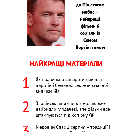
до Під стягом
небес –
найкращі
фільми й
серіали із
Семом
Вортінґтоном
НАЙКРАЩІ МАТЕРІАЛИ
Як правильно запарити мак для
пирогів і булочок: секрети смачної
випічки
Злодійські штампи в кіно: що вже
набридло глядачеві, але фільми все
штампуються під копірку
Медовий Спас 1 серпня – традиції і