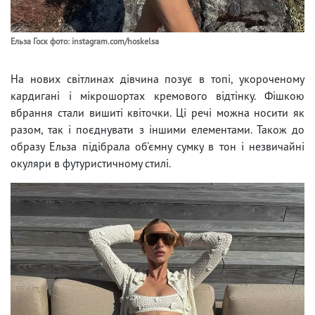
Ельза Госк фото: instagram.com/hoskelsa
На нових світлинах дівчина позує в топі, укороченому
кардигані і мікрошортах кремового відтінку. Фішкою
вбрання стали вишиті квіточки. Ці речі можна носити як
разом, так і поєднувати з іншими елементами. Також до
образу Ельза підібрала об'ємну сумку в тон і незвичайні
окуляри в футуристичному стилі.