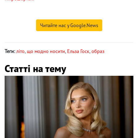
Читайте нас у Google.News
Теги:
літо
,
що модно носити
,
Ельза Госк
,
образ
Статті на тему