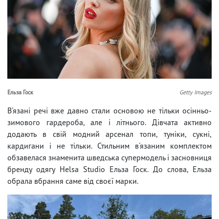
Ельза Госк
Getty Images
В'язані речі вже давно стали основою не тільки осінньо-
зимового гардероба, але і літнього. Дівчата активно
додають в свій модний арсенал топи, туніки, сукні,
кардигани і не тільки. Стильним в'язаним комплектом
обзавелася знаменита шведська супермодель і засновниця
бренду одягу Helsa Studio Ельза Госк. До слова, Ельза
обрала вбрання саме від своєї марки.