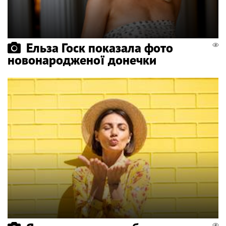
Ельза Госк показала фото
новонародженої донечки