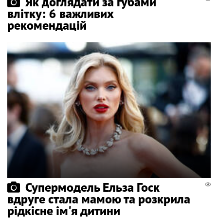
Як доглядати за губами
влітку: 6 важливих
рекомендацій
Супермодель Ельза Госк
вдруге стала мамою та розкрила
рідкісне ім'я дитини