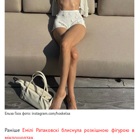
Ельза Госк фото: instagram.com/hoskelsa
Раніше
Емілі Ратаковскі блиснула розкішною фігурою в
мікрошортах.