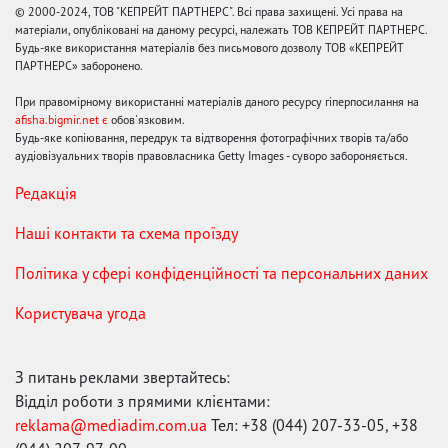
© 2000-2024, ТОВ "КЕПРЕЙТ ПАРТНЕРС". Всі права захищені. Усі права на
матеріали, опубліковані на даному ресурсі, належать ТОВ КЕПРЕЙТ ПАРТНЕРС.
Будь-яке використання матеріалів без письмового дозволу ТОВ «КЕПРЕЙТ
ПАРТНЕРС» заборонено.
При правомірному використанні матеріалів даного ресурсу гіперпосилання на
afisha.bigmir.net є
обов'язковим.
Будь-яке копіювання, передрук та відтворення фотографічних творів та/або
аудіовізуальних творів правовласника Getty Images - суворо забороняється.
Редакція
Наші контакти та схема проїзду
Політика у сфері конфіденційності та персональних даних
Користувача угода
З питань реклами звертайтесь:
Відділ роботи з прямими клієнтами:
reklama@mediadim.com.ua
Тел: +38 (044) 207-33-05, +38