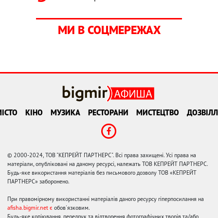
МИ В СОЦМЕРЕЖАХ
ІСТО
КІНО
МУЗИКА
РЕСТОРАНИ
МИСТЕЦТВО
ДОЗВІЛЛ
© 2000-2024, ТОВ "КЕПРЕЙТ ПАРТНЕРС". Всі права захищені. Усі права на
матеріали, опубліковані на даному ресурсі, належать ТОВ КЕПРЕЙТ ПАРТНЕРС.
Будь-яке використання матеріалів без письмового дозволу ТОВ «КЕПРЕЙТ
ПАРТНЕРС» заборонено.
При правомірному використанні матеріалів даного ресурсу гіперпосилання на
afisha.bigmir.net є
обов'язковим.
Будь-яке копіювання, передрук та відтворення фотографічних творів та/або