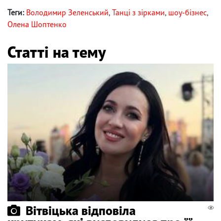
Теги:
Володимир Зеленський
,
Танці з зірками
,
шоу-бізнес
,
Олена Шоптенко
Статті на тему
Вітвіцька відповіла