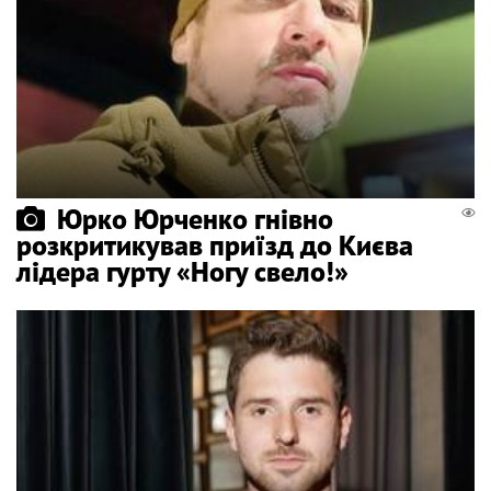
Юрко Юрченко гнівно
розкритикував приїзд до Києва
лідера гурту «Ногу свело!»