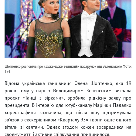
Шоптенко розповіла про «дуже-дуже великий» подарунок від Зеленського Фото:
1+1
Відома українська танцівниця Олена Шоптенко, яка 19
років тому у парі з Володимиром Зеленським виграла
проєкт «Танці з зірками», зробила рідкісну заяву про
президента. В інтерв'ю для ютуб-каналу Марічки Падалко
хореографиня зазначила, що після шоу підтримувала
зв'язок з екскерівником «Кварталу 95» і вони одне одного
вітали зі святами. Однак згодом кожен зосередився на
своєму житті і активне спілкування припинилося.