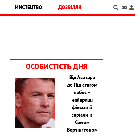
МИСТЕЦТВО
ДОЗВІЛЛЯ
ОСОБИСТІСТЬ ДНЯ
Від Аватара
до Під стягом
небес –
найкращі
фільми й
серіали із
Семом
Вортінґтоном