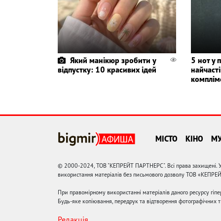
Який манікюр зробити у
5 нот у 
відпустку: 10 красивих ідей
найчаст
комплім
МІСТО
КІНО
М
© 2000-2024, ТОВ "КЕПРЕЙТ ПАРТНЕРС". Всі права захищені. У
використання матеріалів без письмового дозволу ТОВ «КЕПРЕ
При правомірному використанні матеріалів даного ресурсу гіп
Будь-яке копіювання, передрук та відтворення фотографічних тв
Редакція