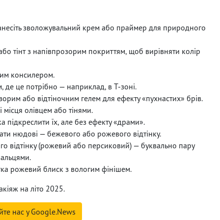
і нанесіть зволожувальний крем або праймер для природного
бо тінт з напівпрозорим покриттям, щоб вирівняти колір
ким консилером.
, де це потрібно — наприклад, в Т-зоні.
зорим або відтіночним гелем для ефекту «пухнастих» брів.
 місця олівцем або тінями.
а підкреслити їх, але без ефекту «драми».
ати нюдові — бежевого або рожевого відтінку.
го відтінку (рожевий або персиковий) — буквально пару
пальцями.
гка рожевий блиск з вологим фінішем.
кіяж на літо 2025.
йте нас у Google.News