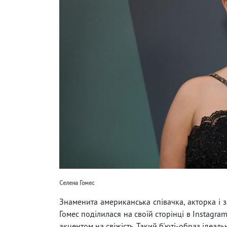
Селена Гомес
Знаменита американська співачка, акторка і 
Гомес поділилася на своїй сторінці в Instagr
акцентом на свіжість. Такий б'юті-образ ідеал