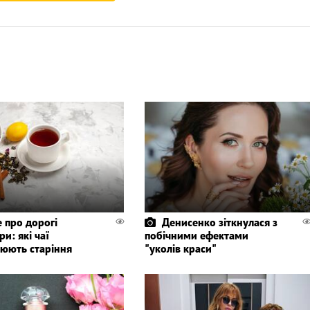
 про дорогі
Денисенко зіткнулася з
и: які чаї
побічними ефектами
нюють старіння
"уколів краси"