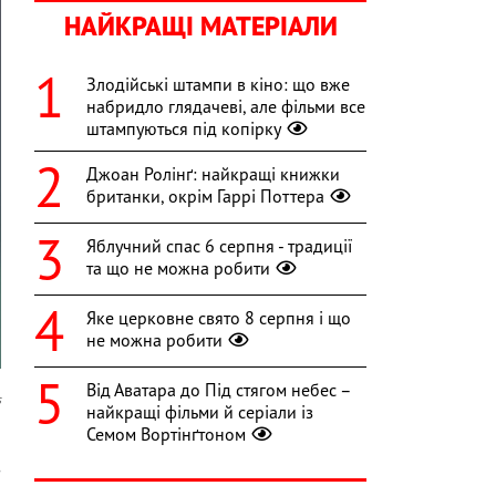
НАЙКРАЩІ МАТЕРІАЛИ
Злодійські штампи в кіно: що вже
набридло глядачеві, але фільми все
штампуються під копірку
Джоан Ролінґ: найкращі книжки
британки, окрім Гаррі Поттера
Яблучний спас 6 серпня - традиції
та що не можна робити
Яке церковне свято 8 серпня і що
не можна робити
Від Аватара до Під стягом небес –
s
найкращі фільми й серіали із
Семом Вортінґтоном
а
з