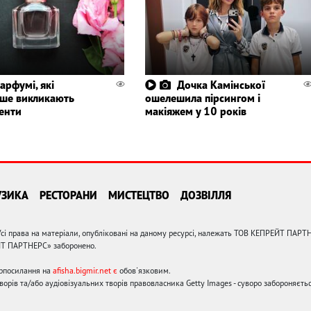
парфумі, які
Дочка Камінської
іше викликають
ошелешила пірсингом і
енти
макіяжем у 10 років
УЗИКА
РЕСТОРАНИ
МИСТЕЦТВО
ДОЗВІЛЛЯ
сі права на матеріали, опубліковані на даному ресурсі, належать ТОВ КЕПРЕЙТ ПАРТ
ЙТ ПАРТНЕРС» заборонено.
ерпосилання на
afisha.bigmir.net є
обов'язковим.
орів та/або аудіовізуальних творів правовласника Getty Images - суворо забороняєтьс