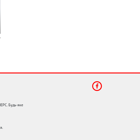
НЕРС. Будь-яке
я.