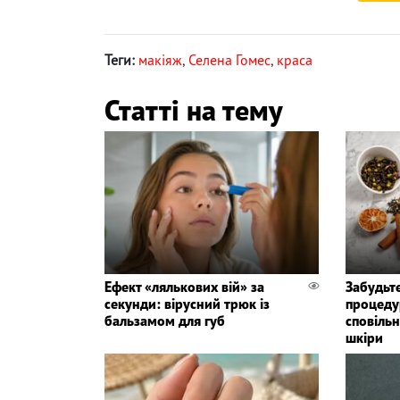
Теги:
макіяж
,
Селена Гомес
,
краса
Статті на тему
Ефект «лялькових вій» за
Забудьте
секунди: вірусний трюк із
процедур
бальзамом для губ
сповіль
шкіри