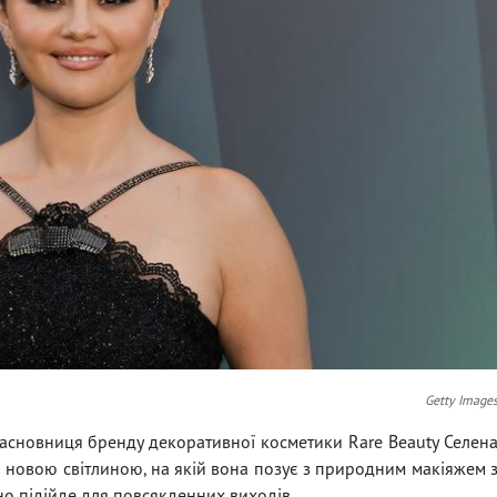
Getty Image
засновниця бренду декоративної косметики Rare Beauty Селен
am новою світлиною, на якій вона позує з природним макіяжем 
ьно підійде для повсякденних виходів.