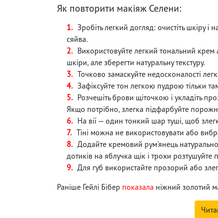
Як повторити макіяж Селени:
Зробіть легкий догляд: очистіть шкіру 
сяйва.
Використовуйте легкий тональний крем а
шкіри, але зберегти натуральну текстуру.
Точково замаскуйте недосконалості лег
Зафіксуйте тон легкою пудрою тільки там
Розчешіть брови щіточкою і укладіть про
Якщо потрібно, злегка підфарбуйте порожні
На вії — один тонкий шар туші, щоб злегк
Тіні можна не використовувати або вибр
Додайте кремовий рум'янець натурально
дотиків на яблучка щік і трохи розтушуйте 
Для губ використайте прозорий або зле
Раніше Гейлі Бібер
показала
ніжний золотий ма
Чита