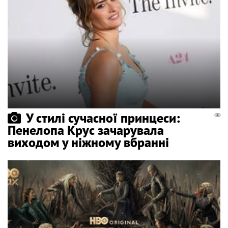
У стилі сучасної принцеси:
Пенелопа Крус зачарувала
виходом у ніжному вбранні