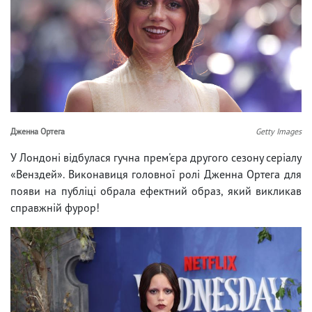
Дженна Ортега
Getty Images
У Лондоні відбулася гучна прем'єра другого сезону серіалу
«Венздей». Виконавиця головної ролі Дженна Ортега для
появи на публіці обрала ефектний образ, який викликав
справжній фурор!