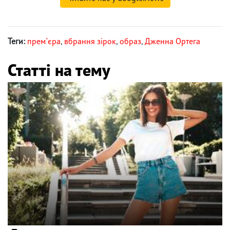
Теги:
прем`єра
,
вбрання зірок
,
образ
,
Дженна Ортега
Статті на тему