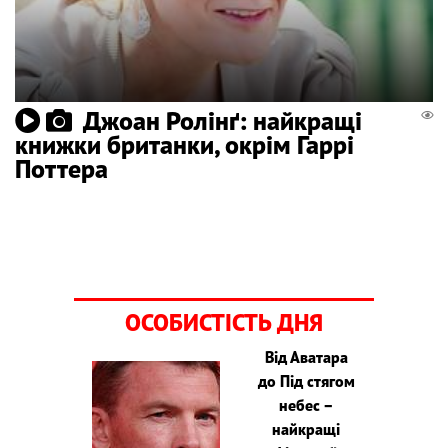
Джоан Ролінґ: найкращі
книжки британки, окрім Гаррі
Поттера
ОСОБИСТІСТЬ ДНЯ
Від Аватара
до Під стягом
небес –
найкращі