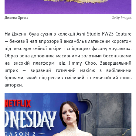
Дженна Ортега
Getty Images
На Дженні була сукня з колекції Ashi Studio FW25 Couture
— бежевий напівпрозорий ансамбль з латексним корсетом
під текстуру зміїної шкіри і спідницею фасону «русалка».
Образ вона доповнила масивними золотими босоніжками
на високій платформі від Jimmy Choo. Завершальний
штрих — виразний готичний макіяж з вибіленими
бровами, який підкреслив сміливий і незвичайний стиль
акторки.