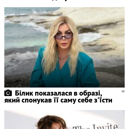
Білик показалася в образі,
який спонукав її саму себе з'їсти