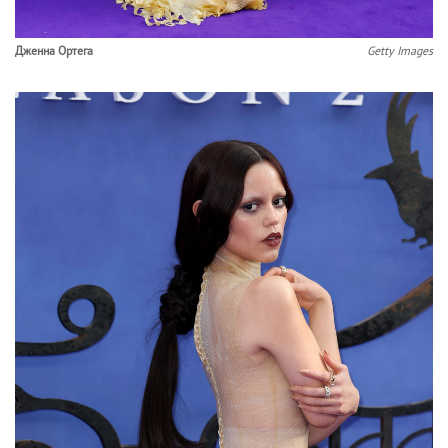
Дженна Ортега
Getty Images