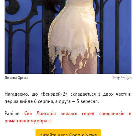
Дженна Ортега
Getty Images
Нагадаємо, що «Венздей-2» складається з двох частин:
перша вийде 6 серпня, а друга — 3 вересня.
Раніше
Єва Лонгорія знялася серед соняшників в
романтичному образі.
Читайте нас у Google.News