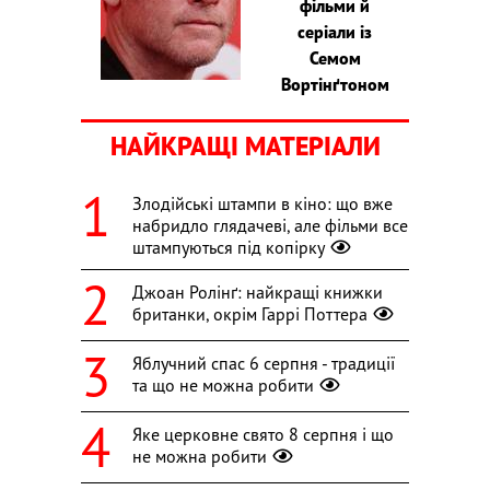
фільми й
серіали із
Семом
Вортінґтоном
НАЙКРАЩІ МАТЕРІАЛИ
Злодійські штампи в кіно: що вже
набридло глядачеві, але фільми все
штампуються під копірку
Джоан Ролінґ: найкращі книжки
британки, окрім Гаррі Поттера
Яблучний спас 6 серпня - традиції
та що не можна робити
Яке церковне свято 8 серпня і що
не можна робити