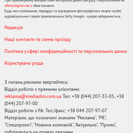
При правомірному використанні матеріалів даного ресурсу гіперпосилання на
afisha.bigmir.net є
обов'язковим.
Будь-яке копіювання, передрук та відтворення фотографічних творів та/або
аудіовізуальних творів правовласника Getty Images - суворо забороняється.
Редакція
Наші контакти та схема проїзду
Політика у сфері конфіденційності та персональних даних
Користувача угода
З питань реклами звертайтесь:
Відділ роботи з прямими клієнтами:
reklama@mediadim.com.ua
Тел: +38 (044) 207-33-05, +38
(044) 207-97-00
Відділ роботи з РА: Тел./факс: +38 044 207-97-07
Матеріали, що позначені знаками "Реклама", "PR",
"Спецпроект", "Новини компаній", "Актуально", "Промо",
публікуються на правах реклами