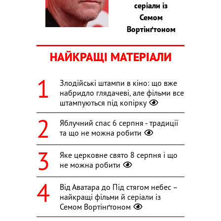
серіали із
Семом
Вортінґтоном
НАЙКРАЩІ МАТЕРІАЛИ
Злодійські штампи в кіно: що вже
набридло глядачеві, але фільми все
штампуються під копірку
Яблучний спас 6 серпня - традиції
та що не можна робити
Яке церковне свято 8 серпня і що
не можна робити
Від Аватара до Під стягом небес –
найкращі фільми й серіали із
Семом Вортінґтоном