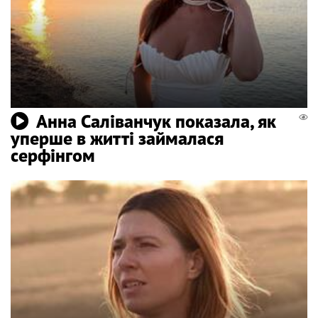
Анна Саліванчук показала, як
уперше в житті займалася
серфінгом