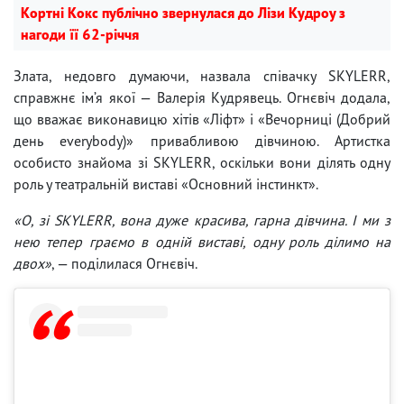
Кортні Кокс публічно звернулася до Лізи Кудроу з
нагоди її 62-річчя
Злата, недовго думаючи, назвала співачку SKYLERR,
справжнє ім’я якої — Валерія Кудрявець. Огнєвіч додала,
що вважає виконавицю хітів «Ліфт» і «Вечорниці (Добрий
день everybody)» привабливою дівчиною. Артистка
особисто знайома зі SKYLERR, оскільки вони ділять одну
роль у театральній виставі «Основний інстинкт».
«О, зі SKYLERR, вона дуже красива, гарна дівчина. І ми з
нею тепер граємо в одній виставі, одну роль ділимо на
двох»
, — поділилася Огнєвіч.