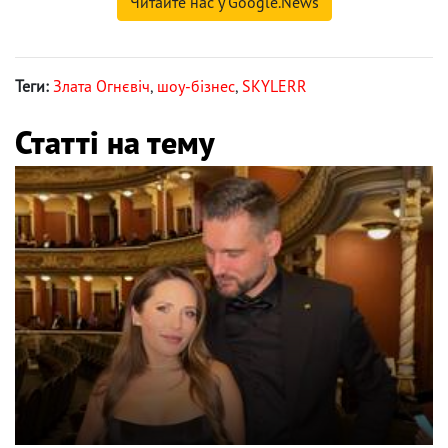
Читайте нас у Google.News
Теги:
Злата Огнєвіч
,
шоу-бізнес
,
SKYLERR
Статті на тему