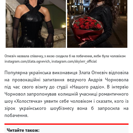
Огнєвіч назвала співачку, з якою сходила б на побачення, якби була чоловіком
instagram.com/zlata.ognevich, instagram.com/skylerr_official
Популярна українська виконавиця Злата Огнєвіч відповіла
на провокаційні запитання ведучого Андрія Чорновола
під час свого візиту до студії «Нашого радіо». В інтерв’ю
Чорновол запропонував колишній учасниці романтичного
шоу «Холостячка» уявити себе чоловіком і сказати, кого із
зірок українського шоубізнесу вона б запросила на
побачення.
Читайте також: