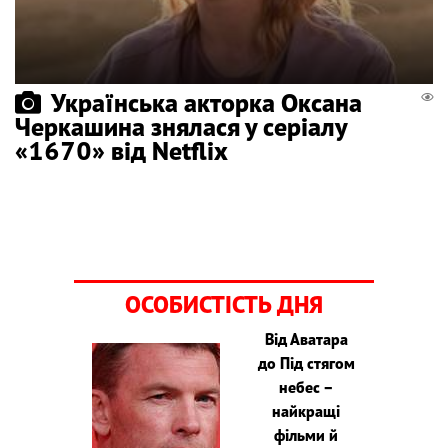
Українська акторка Оксана
Черкашина знялася у серіалу
«1670» від Netflix
ОСОБИСТІСТЬ ДНЯ
Від Аватара
до Під стягом
небес –
найкращі
фільми й