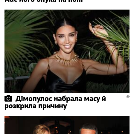
Дімопулос набрала масу й
розкрила причину