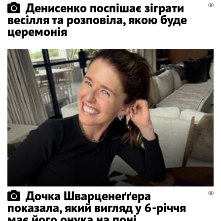
Денисенко поспішає зіграти
весілля та розповіла, якою буде
церемонія
Дочка Шварценеґґера
показала, який вигляд у 6-річчя
має його онука на поні