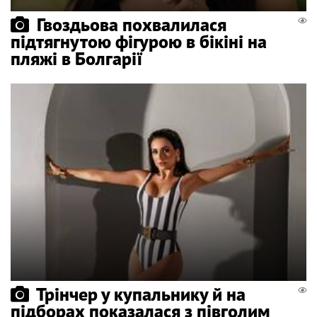
Гвоздьова похвалилася
підтягнутою фігурою в бікіні на
пляжі в Болгарії
Трінчер у купальнику й на
підборах показалася з півголим