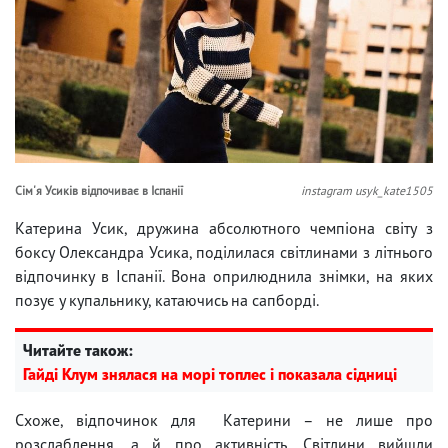
Сім'я Усиків відпочиває в Іспанії
instagram usyk_kate1505
Катерина Усик, дружина абсолютного чемпіона світу з
боксу Олександра Усика, поділилася світлинами з літнього
відпочинку в Іспанії. Вона оприлюднила знімки, на яких
позує у купальнику, катаючись на сапборді.
Читайте також:
Гайді Клум знялася на морі топлес і показала сідниці
Схоже, відпочинок для Катерини – не лише про
розслаблення, а й про активність. Світлини вийшли