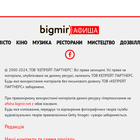
ІСТО
КІНО
МУЗИКА
РЕСТОРАНИ
МИСТЕЦТВО
ДОЗВІЛЛ
© 2000-2024, ТОВ "КЕПРЕЙТ ПАРТНЕРС". Всі права захищені. Усі права на
матеріали, опубліковані на даному ресурсі, належать ТОВ КЕПРЕЙТ ПАРТНЕРС.
Будь-яке використання матеріалів без письмового дозволу ТОВ «КЕПРЕЙТ
ПАРТНЕРС» заборонено.
При правомірному використанні матеріалів даного ресурсу гіперпосилання на
afisha.bigmir.net є
обов'язковим.
Будь-яке копіювання, передрук та відтворення фотографічних творів та/або
аудіовізуальних творів правовласника Getty Images - суворо забороняється.
Редакція
Наші контакти та схема проїзду