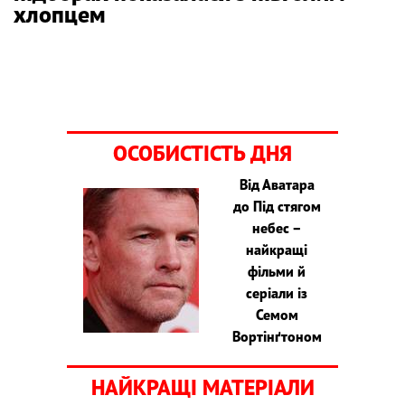
хлопцем
ОСОБИСТІСТЬ ДНЯ
Від Аватара
до Під стягом
небес –
найкращі
фільми й
серіали із
Семом
Вортінґтоном
НАЙКРАЩІ МАТЕРІАЛИ