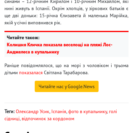
синами – 12-річним Кирилом і 10-річним Михайлом, які
нині живуть в Іспанії. Окрім хлопців, у зіркових батьків є
ще дві доньки: 15-річна Єлизавета й маленька Марійка,
якій у січні виповнився рік.
Читайте також:
Колишня Кличка показала веселощі на пляжі Лос-
Анджелеса в купальнику
Раніше повідомлялося, що на морі з чоловіком і трьома
дітьми
показалася
Світлана Тарабарова.
Читайте нас у Google.News
Теги:
Олександр Усик
,
Іспанія
,
фото в купальнику
,
голі
сідниці
,
відпочинок за кордоном