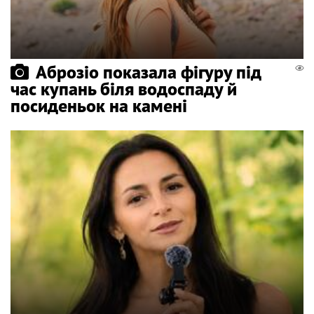
Аброзіо показала фігуру під
час купань біля водоспаду й
посиденьок на камені