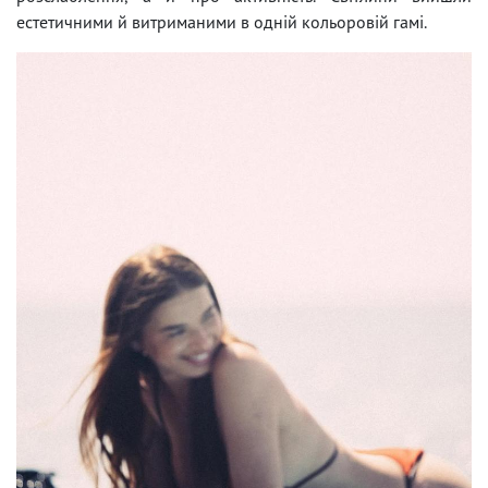
естетичними й витриманими в одній кольоровій гамі.