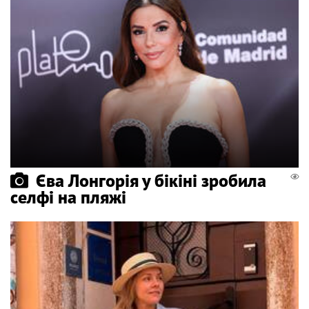
Єва Лонгорія у бікіні зробила
селфі на пляжі