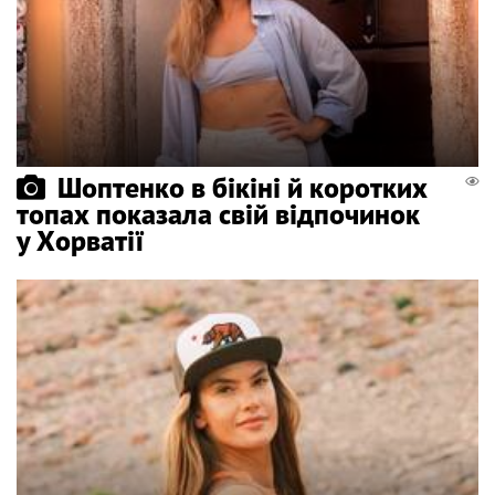
Шоптенко в бікіні й коротких
топах показала свій відпочинок
у Хорватії