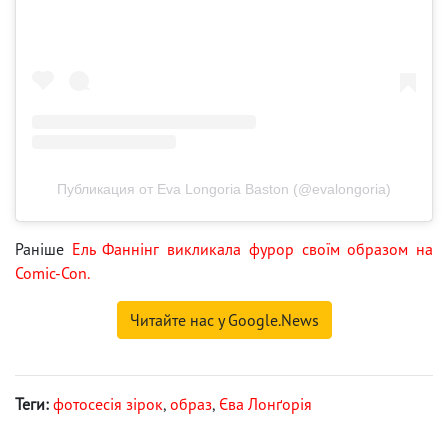
Публикация от Eva Longoria Baston (@evalongoria)
Раніше
Ель Фаннінг викликала фурор своїм образом на
Comic-Con.
Читайте нас у Google.News
Теги:
фотосесія зірок
,
образ
,
Єва Лонґорія