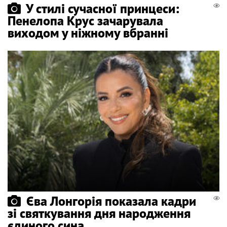
У стилі сучасної принцеси:
Пенелопа Крус зачарувала
виходом у ніжному вбранні
Єва Лонгорія показала кадри
зі святкування дня народження
єдиного сина