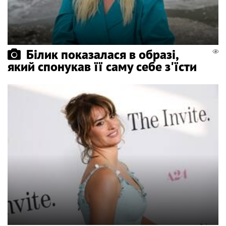
Білик показалася в образі,
який спонукав її саму себе з'їсти