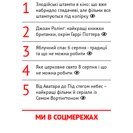
Злодійські штампи в кіно: що вже
набридло глядачеві, але фільми все
штампуються під копірку
Джоан Ролінґ: найкращі книжки
британки, окрім Гаррі Поттера
Яблучний спас 6 серпня - традиції
та що не можна робити
Яке церковне свято 8 серпня і що
не можна робити
Від Аватара до Під стягом небес –
найкращі фільми й серіали із
Семом Вортінґтоном
МИ В СОЦМЕРЕЖАХ