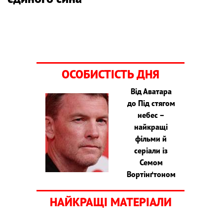
ОСОБИСТІСТЬ ДНЯ
Від Аватара
до Під стягом
небес –
найкращі
фільми й
серіали із
Семом
Вортінґтоном
НАЙКРАЩІ МАТЕРІАЛИ