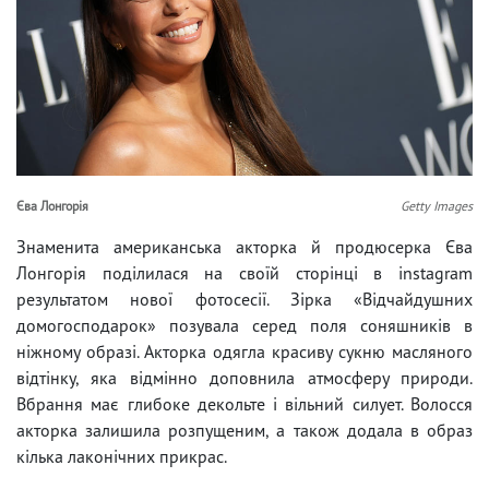
Єва Лонгорія
Getty Images
Знаменита американська акторка й продюсерка Єва
Лонгорія поділилася на своїй сторінці в instagram
результатом нової фотосесії. Зірка «Відчайдушних
домогосподарок» позувала серед поля соняшників в
ніжному образі. Акторка одягла красиву сукню масляного
відтінку, яка відмінно доповнила атмосферу природи.
Вбрання має глибоке декольте і вільний силует. Волосся
акторка залишила розпущеним, а також додала в образ
кілька лаконічних прикрас.