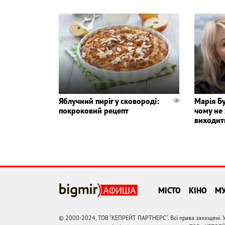
Яблучний пиріг у сковороді:
Марія Бу
покроковий рецепт
чому не 
виходит
МІСТО
КІНО
М
© 2000-2024, ТОВ "КЕПРЕЙТ ПАРТНЕРС". Всі права захищені. У