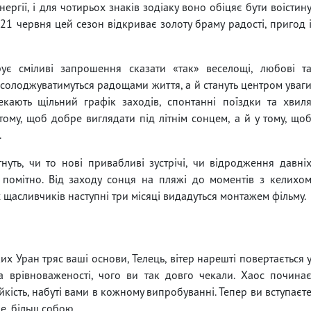
ергії, і для чотирьох знаків зодіаку воно обіцяє бути воістин
1 червня цей сезон відкриває золоту браму радості, пригод 
рує сміливі запрошення сказати «так» веселощі, любові т
солоджуватимуться радощами життя, а й стануть центром уваг
екають щільний графік заходів, спонтанні поїздки та хвил
тому, щоб добре виглядати під літнім сонцем, а й у тому, що
.
нуть, чи то нові привабливі зустрічі, чи відродження давні
це помітно. Від заходу сонця на пляжі до моментів з келихо
щасливчиків наступні три місяці видадуться монтажем фільму.
х Уран тряс ваші основи, Телець, вітер нарешті повертається 
а врівноваженості, чого ви так довго чекали. Хаос почина
ійкість, набуті вами в кожному випробуванні. Тепер ви вступаєт
е, більш собою.