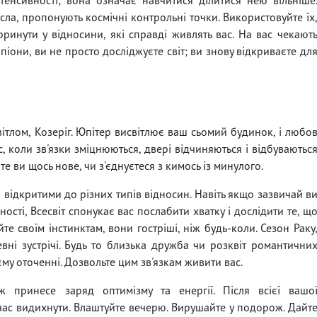
исла, пропонують космічні контрольні точки. Використовуйте їх
ринути у відносини, які справді живлять вас. На вас чекают
рпіони, ви не просто досліджуєте світ; ви знову відкриваєте дл
ітлом, Козеріг. Юпітер висвітлює ваш сьомий будинок, і любо
с, коли зв'язки зміцнюються, двері відчиняються і відбуваютьс
те ви щось нове, чи з'єднуєтеся з кимось із минулого.
 відкритими до різних типів відносин. Навіть якщо зазвичай в
ності, Всесвіт спонукає вас послабити хватку і дослідити те, щ
е своїм інстинктам, вони гостріші, ніж будь-коли. Сезон Раку
евні зустрічі. Будь то близька дружба чи розквіт романтични
єму оточенні. Дозвольте цим зв'язкам живити вас.
принесе заряд оптимізму та енергії. Після всієї вашо
 час видихнути. Влаштуйте вечерю. Вирушайте у подорож. Дайт