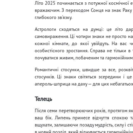
Літо 2025 починається з потужної космічної ен
вражаючим. З переходом Сонця на знак Раку 2
глибокого зв'язку.
Астрологи сходяться на думці: це літо да
самовираження. Ці чотири знаки не просто на
кожної кімнати, до якої увійдуть. На вас ч
особистісного зростання. Справа не тільки в 
почуватися живим, побаченим та гармонійним
Романтичні стосунки, швидше за все, розквіт
стосунків. Ці знаки світяться зсередини і 
апероль-шприца на даху — для цих небагатьох 
Телець
Після семи перетворюючих років, протягом яки
ваш бік. Липень принесе відчуття спокою т
вщухати, залишаючи позаду мудрість, силу і ст
в новий розділ, який відчувається гармонійніш