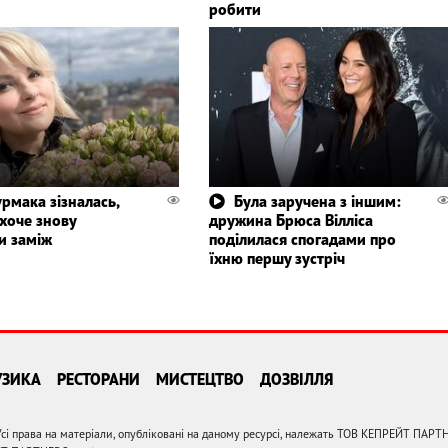
робити
рмака зізналась,
Була заручена з іншим:
хоче знову
дружина Брюса Вілліса
и заміж
поділилася спогадами про
їхню першу зустріч
УЗИКА
РЕСТОРАНИ
МИСТЕЦТВО
ДОЗВІЛЛЯ
сі права на матеріали, опубліковані на даному ресурсі, належать ТОВ КЕПРЕЙТ ПАРТ