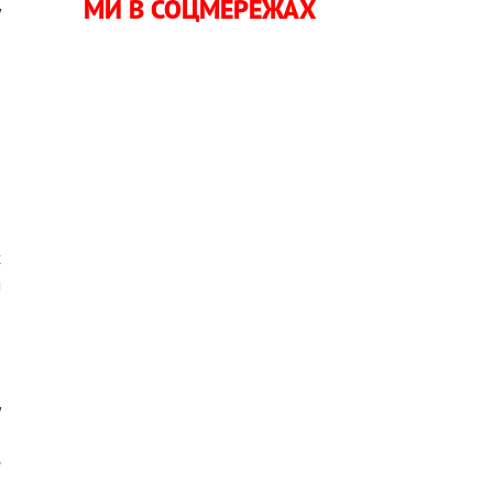
МИ В СОЦМЕРЕЖАХ
у
і
а
и
я
б
х
м
у
є
е