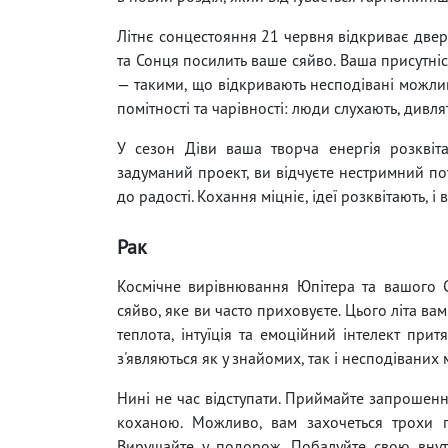
Літнє сонцестояння 21 червня відкриває двері
та Сонця посилить ваше сяйво. Ваша присутні
— такими, що відкривають несподівані можливо
помітності та чарівності: люди слухають, дивля
У сезон Діви ваша творча енергія розквіт
задуманий проект, ви відчуєте нестримний по
до радості. Кохання міцніє, ідеї розквітають, 
Рак
Космічне вирівнювання Юпітера та вашого С
сяйво, яке ви часто приховуєте. Цього літа ва
теплота, інтуїція та емоційний інтелект прит
з'являються як у знайомих, так і несподіваних 
Нині не час відступати. Приймайте запрошення
коханою. Можливо, вам захочеться трохи п
Вирушайте у подорож. Побалуйте свою внут