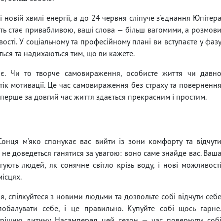
 новій хвилі енергії, а до 24 червня сліпуче з'єднання Юпітер
сть стає привабливою, ваші слова — більш вагомими, а розмов
сті. У соціальному та професійному плані ви вступаєте у фаз
ться та надихаються тим, що ви кажете.
ає. Чи то творче самовираження, особисте життя чи давн
тік мотивації. Це час самовираження без страху та поверненн
і вперше за довгий час життя здається прекрасним і простим.
онця м'яко спонукає вас вийти із зони комфорту та відчут
м не доведеться ганятися за увагою: воно саме знайде вас. Ваш
ягують людей, як сонячне світло крізь воду, і нові можливост
місцях.
, спілкуйтеся з новими людьми та дозвольте собі відчути себ
обалувати себе, і це правильно. Купуйте собі щось гарне
рішню дитину. Насамперед цей сезон — час повернути соб