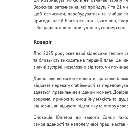
Вересневі затемнення, які пройдуть 7 та 21 ч
щоб осмислити, перебудуватися та глибше по
пригоди, але й близькість теж. Цього літа, Ско
себе радість повної присутності у своєму серці.
Козеріг
Літо 2025 року осяє ваші відносини теплим св
та близькість виходять на перший план. Це ча
значні зустрічі, незалежно від того, чи починає
Дивно, але ви можете виявити, що стали більш
віддаєте перевагу стабільності та передбачува
здається правильним в даний момент. Довіряйт
зокрема, приносить емоційну м'якість та душ
відносин, ви відчуєте підтримку та опору у сво
Опозиція Юпітера до вашого Сонця також 
самовідданості та наполегливої праці настав