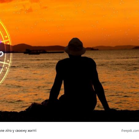
ле літо у своєму житті
freepik.co