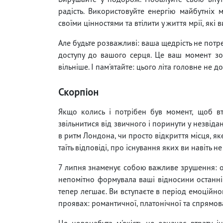
радість. Використовуйте енергію майбутніх мі
своїми цінностями та втілити у життя мрії, які 
Але будьте розважливі: ваша щедрість не потр
доступу до вашого серця. Це ваш момент зос
вільніше. І пам'ятайте: цього літа головне не д
Скорпіон
Якщо колись і потрібен був момент, щоб вте
звільнитися від звичного і поринути у незвід
в ритм Лондона, чи просто відкриття місця, яке
таїть відповіді, про існування яких ви навіть н
7 липня знаменує собою важливе зрушення: ос
непомітно формувала ваші відносини останні
тепер легшає. Ви вступаєте в період емоційного
проявах: романтичної, платонічної та спрямова
Ця новонабута м'якість не означає втрату і