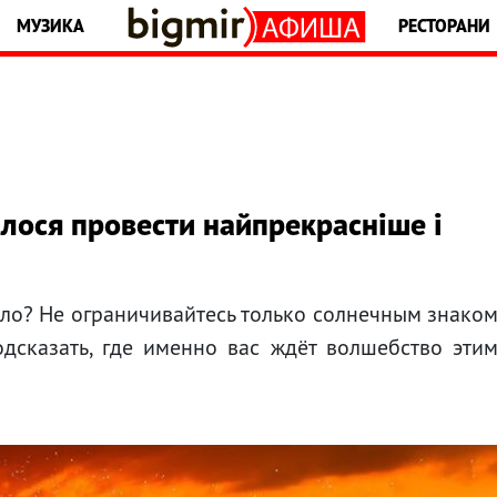
МУЗИКА
РЕСТОРАНИ
илося провести найпрекрасніше і
исло? Не ограничивайтесь только солнечным знако
одсказать, где именно вас ждёт волшебство эти