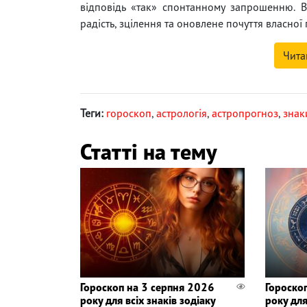
відповідь «так» спонтанному запрошенню. Вл
радість, зцілення та оновлене почуття власної г
Чита
Теги:
гороскоп
,
астрологія
,
астропрогноз
,
знак
Статті на тему
Гороскоп на 3 серпня 2026
Гороско
року для всіх знаків зодіаку
року для