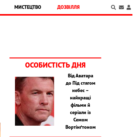
МИСТЕЦТВО
ДОЗВІЛЛЯ
ОСОБИСТІСТЬ ДНЯ
Від Аватара
до Під стягом
м
небес –
м
найкращі
фільми й
серіали із
Семом
Вортінґтоном