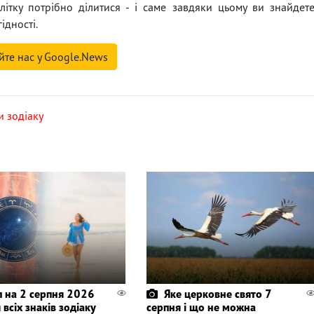
ітку потрібно ділитися - і саме завдяки цьому ви знайдет
ідності.
йте нас у Google.News
и зодіаку
п на 2 серпня 2026
Яке церковне свято 7
 всіх знаків зодіаку
серпня і що не можна