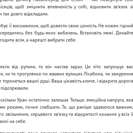
сяців, щоб зміцнити впевненість у собі, відновити зв'язок з
ви так довго відкладали.
ебує її виснаження, щоб довести свою цінність. Не кожен гідни
ередитись без будь-яких вибачень. Встановіть межі. Дихайт
огодити всім, а нарешті вибрати себе.
кти від рутини, то він настав зараз. Це літо запрошує ва
ане, чи то прогулянка по жвавих вулицях Лісабона, чи зануренн
 торкнеться вашої душі. Ваша цікавість кличе, і відкрита дорог
е підозрювали.
кільки Уран остаточно залишає Тельця, емоційна напруга, як
ми роками, почне слабшати. Те, що раніше здавалося важким
 звільнення, серцевого зв'язку та відкритості кохання у всіх ї
ної на себе.
нтенсивності; вона означає навчитися ділитися нею вільніше