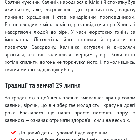
Святий мученик Калинік народився в Кілікії й спочатку був
язичником, але, звернувшись до християнства, відразу
прийняв хрещення і став мандрівним проповідником.
Він переходив з міста в місто, розповідаючи про Христа і
навертаючи людей до віри. У часи жорстоких гонінь за
імператора Діоклетіана його схопили й привели до
правителя Сакердону. Калиніка катували й вмовляли
зректися, але він залишився твердим у вірі. Коли його
хотіли спалити, вогонь не торкнувся його, і, помолившись,
святий мирно віддав душу Богу.
Традиції та звичаї 29 липня
За традицією в цей день предки вмивалися вранці соком
калини, вірячи, що він зберігає молодість і красу на довгі
роки. Вважалося, що навіть просто постояти поруч з
калиною — означає отримати здоров'я і сили на весь рік.
Дощовий день — урожай буде хорошим.
Якщо в лісі було багато грибів і ягід — до суворої