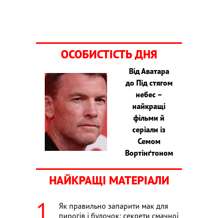
ОСОБИСТІСТЬ ДНЯ
Від Аватара
до Під стягом
небес –
найкращі
фільми й
серіали із
Семом
Вортінґтоном
НАЙКРАЩІ МАТЕРІАЛИ
Як правильно запарити мак для
пирогів і булочок: секрети смачної