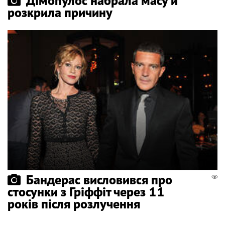
Дімопулос набрала масу й
розкрила причину
Бандерас висловився про
стосунки з Гріффіт через 11
років після розлучення