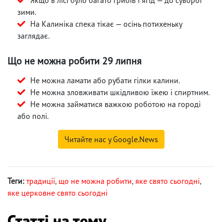
зими.
На Калиніка спека тікає — осінь потихеньку
заглядає.
Що не можна робити 29 липня
Не можна ламати або рубати гілки калини.
Не можна зловживати шкідливою їжею і спиртним.
Не можна займатися важкою роботою на городі
або полі.
Читайте нас у Google.News
Теги:
традиції
,
що не можна робити
,
яке свято сьогодні
,
яке церковне свято сьогодні
Статті на тему