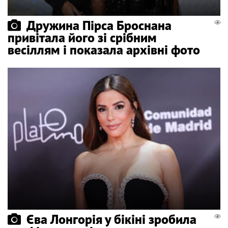
Дружина Пірса Броснана
привітала його зі срібним
весіллям і показала архівні фото
Єва Лонгорія у бікіні зробила