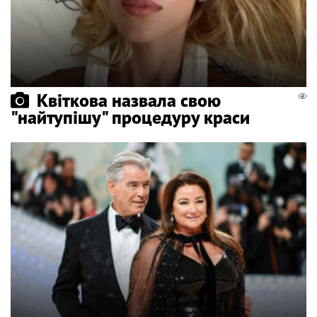
Квіткова назвала свою
"найтупішу" процедуру краси