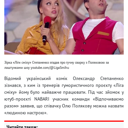
Зірка «Ліги сміху» Степаненко згадав про гучну сварку з Поляковою за
лаштунками шоу youtube.com/@LigaSmihu
Відомий український комік Олександр Степаненко
зізнався, з ким із тренерів гумористичного проєкту «Ліга
сміху» йому було найважче працювати. Під час зйомок у
ютуб-проєкті NABARI учасник команди «Відпочиваємо
разом» заявив, що співачку Олю Полякову можна назвати
«людиною настрою».
Читайте також: