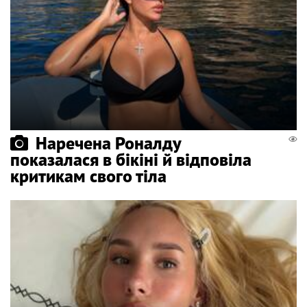
Наречена Роналду
показалася в бікіні й відповіла
критикам свого тіла