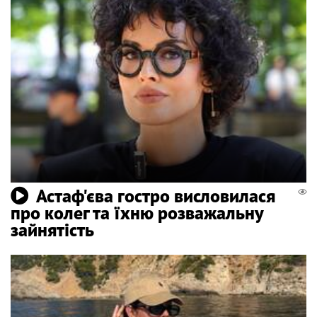
Астаф'єва гостро висловилася
про колег та їхню розважальну
зайнятість