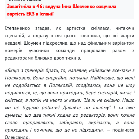
Завагітніла в 46: ведуча Інна Шевченко озвучила
вартість ЕКЗ в Іспанії
Степаненко згадав, як артистка сміялася, читаючи
сценарій, а одразу після цього говорила, що всі жарти
невдалі. Шоумен підкреслив, що над фінальним варіантом
номерів учасники команди працювали разом з
редакторами близько двох тижнів.
«Якщо з тренерів брати, то, напевне, найважче все-таки з
Поляковою. Вона енергійно потужна. Найбільше, що мені
не подобається в Поляковій, сподіваюсь, вона це шоу
подивиться, те, що вона приходить, бере сценарій, читає і
сміється, а потім на нього ж каже: "Це ж не смішно. Нащо
ми це будемо робити? Давайте по іншому". І ти вже
думаєш, що два тижні ходив до редакторів, вони кожне
слово підправляють, забирають, вирізають, а вона
приходить і починає, що це не підходить»
, — поділився
Олександр.