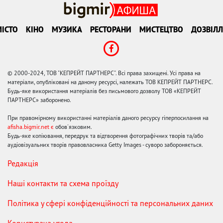
ІСТО
КІНО
МУЗИКА
РЕСТОРАНИ
МИСТЕЦТВО
ДОЗВІЛЛ
© 2000-2024, ТОВ "КЕПРЕЙТ ПАРТНЕРС". Всі права захищені. Усі права на
матеріали, опубліковані на даному ресурсі, належать ТОВ КЕПРЕЙТ ПАРТНЕРС.
Будь-яке використання матеріалів без письмового дозволу ТОВ «КЕПРЕЙТ
ПАРТНЕРС» заборонено.
При правомірному використанні матеріалів даного ресурсу гіперпосилання на
afisha.bigmir.net є
обов'язковим.
Будь-яке копіювання, передрук та відтворення фотографічних творів та/або
аудіовізуальних творів правовласника Getty Images - суворо забороняється.
Редакція
Наші контакти та схема проїзду
Політика у сфері конфіденційності та персональних даних