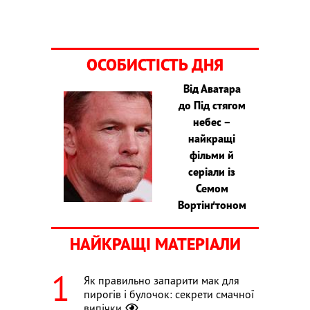
ОСОБИСТІСТЬ ДНЯ
Від Аватара
до Під стягом
небес –
найкращі
фільми й
серіали із
Семом
Вортінґтоном
НАЙКРАЩІ МАТЕРІАЛИ
Як правильно запарити мак для
пирогів і булочок: секрети смачної
випічки