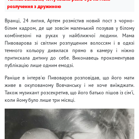
розлучення з дружиною
Вранці, 24 липня, Артем розмістив новий пост з чорно-
білим кадром, де ще зовсім маленький позував у білому
комбінезоні на руках у найближчої людини. Мама
Пивоварова зі світлим розпущеним волоссям і в одязі
темного кольору дивилася прямо в камеру і ніжно
притискала дитину до себе. Виконавець прокоментував
публікацію лише одним емодзі.
Раніше в інтерв'ю Пивоваров розповідав, що його мати
живе в окупованому Вовчанську і не хоче виїжджати.
Також музикант розсекретив, що його батько пішов із сім'ї,
коли йому було лише три місяці.