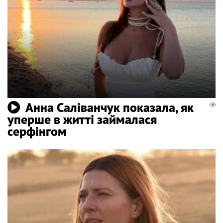
Анна Саліванчук показала, як
уперше в житті займалася
серфінгом