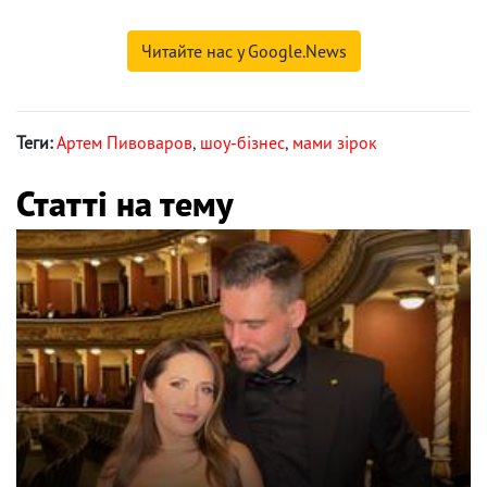
Читайте нас у Google.News
Теги:
Артем Пивоваров
,
шоу-бізнес
,
мами зірок
Статті на тему