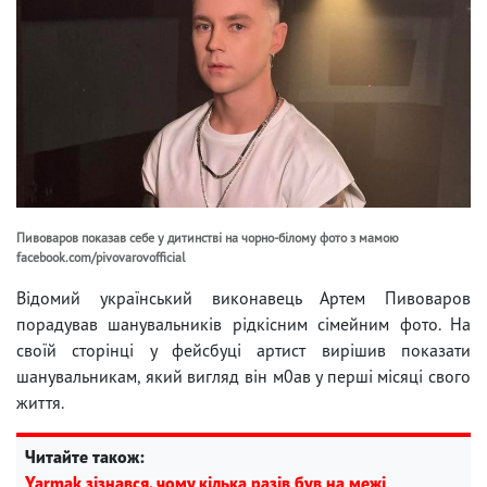
Пивоваров показав себе у дитинстві на чорно-білому фото з мамою
facebook.com/pivovarovofficial
Відомий український виконавець Артем Пивоваров
порадував шанувальників рідкісним сімейним фото. На
своїй сторінці у фейсбуці артист вирішив показати
шанувальникам, який вигляд він м0ав у перші місяці свого
життя.
Читайте також:
Yarmak зізнався, чому кілька разів був на межі