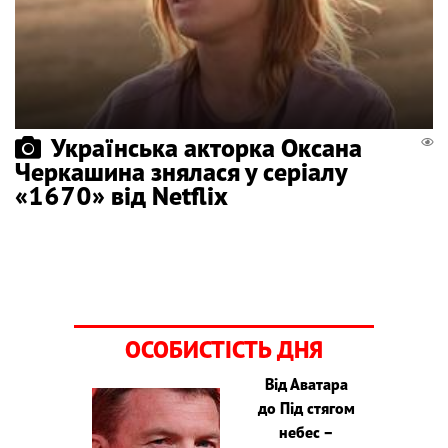
Українська акторка Оксана
Черкашина знялася у серіалу
«1670» від Netflix
ОСОБИСТІСТЬ ДНЯ
Від Аватара
до Під стягом
небес –