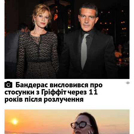
Бандерас висловився про
стосунки з Гріффіт через 11
років після розлучення