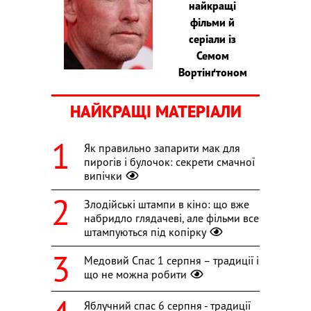
найкращі
фільми й
серіали із
Семом
Вортінґтоном
НАЙКРАЩІ МАТЕРІАЛИ
Як правильно запарити мак для
пирогів і булочок: секрети смачної
випічки
Злодійські штампи в кіно: що вже
набридло глядачеві, але фільми все
штампуються під копірку
Медовий Спас 1 серпня – традиції і
що не можна робити
Яблучний спас 6 серпня - традиції