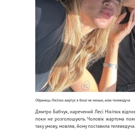
Обранець Нікітюк жартує в блозі не менше, аніж телеведуча
Дмитро Бабчук, наречений Лесі Нікітюк відпов
поки не розголошують. Чоловік жартома пояс
таку умову, мовляв, йому поставила телеведуча