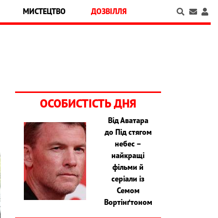
МИСТЕЦТВО
ДОЗВІЛЛЯ
ОСОБИСТІСТЬ ДНЯ
Від Аватара
до Під стягом
небес –
найкращі
фільми й
серіали із
Семом
Вортінґтоном