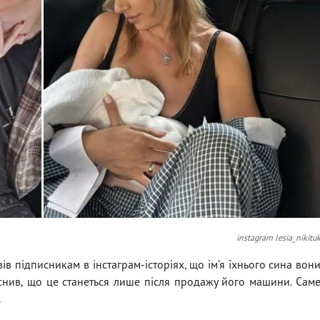
instagram lesia_nikitu
ів підписникам в інстаграм-історіях, що ім’я їхнього сина вон
нив, що це станеться лише після продажу його машини. Сам
.