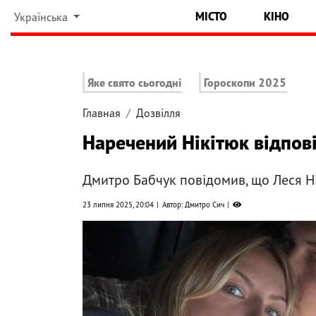
МІСТО
КІНО
Українська
Яке свято сьогодні
Гороскопи 2025
Главная
Дозвілля
Наречений Нікітюк відпові
Дмитро Бабчук повідомив, що Леся Ні
23 липня 2025, 20:04
Автор: Дмитро Сич