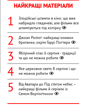
НАЙКРАЩІ МАТЕРІАЛИ
Злодійські штампи в кіно: що вже
набридло глядачеві, але фільми все
штампуються під копірку
Джоан Ролінґ: найкращі книжки
британки, окрім Гаррі Поттера
Яблучний спас 6 серпня - традиції
та що не можна робити
Яке церковне свято 8 серпня і що
не можна робити
k
Від Аватара до Під стягом небес –
и
найкращі фільми й серіали із
Семом Вортінґтоном
е