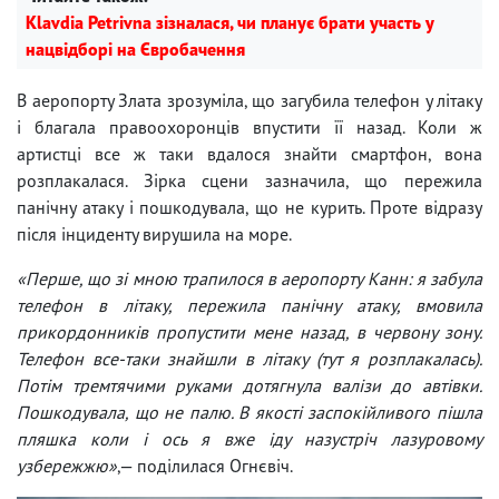
Klavdia Petrivna зізналася, чи планує брати участь у
нацвідборі на Євробачення
В аеропорту Злата зрозуміла, що загубила телефон у літаку
і благала правоохоронців впустити її назад. Коли ж
артистці все ж таки вдалося знайти смартфон, вона
розплакалася. Зірка сцени зазначила, що пережила
панічну атаку і пошкодувала, що не курить. Проте відразу
після інциденту вирушила на море.
«Перше, що зі мною трапилося в аеропорту Канн: я забула
телефон в літаку, пережила панічну атаку, вмовила
прикордонників пропустити мене назад, в червону зону.
Телефон все-таки знайшли в літаку (тут я розплакалась).
Потім тремтячими руками дотягнула валізи до автівки.
Пошкодувала, що не палю. В якості заспокійливого пішла
пляшка коли і ось я вже іду назустріч лазуровому
узбережжю»
,— поділилася Огнєвіч.