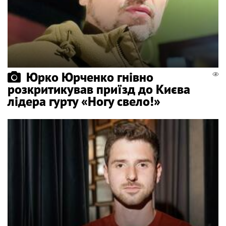
Юрко Юрченко гнівно
розкритикував приїзд до Києва
лідера гурту «Ногу свело!»