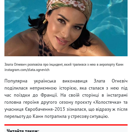
Злата Огневич розповіла про інцидент, який трапився з нею в аеропорту Канн
instagram.com/zlata.ognevich
Популярна українська виконавиця Злата Огнєвіч
поділилася неприємною історією, яка сталася з нею під
час поїздки до Франції. На своїй сторінці в інстаграмі
головна героїня другого сезону проєкту «Холостячка» та
учасниця Євробачення-2013 зізналася, що відразу ж після
перельоту до Канн потрапила у стресову ситуацію.
Читайте також: