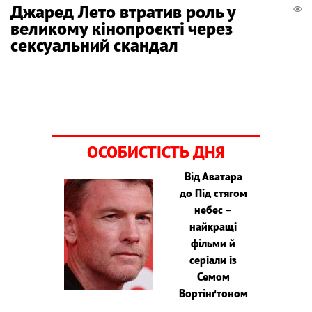
Джаред Лето втратив роль у
великому кінопроєкті через
сексуальний скандал
ОСОБИСТІСТЬ ДНЯ
Від Аватара
до Під стягом
небес –
найкращі
фільми й
серіали із
Семом
Вортінґтоном