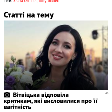
Теги:
Злата Огнєвіч
,
шоу-бізнес
Статті на тему
Вітвіцька відповіла
критикам, які висловилися про її
вагітність