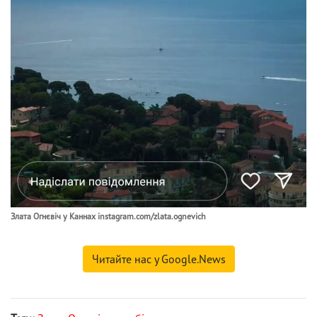
Злата Огнєвіч у Каннах instagram.com/zlata.ognevich
Читайте нас у Google.News