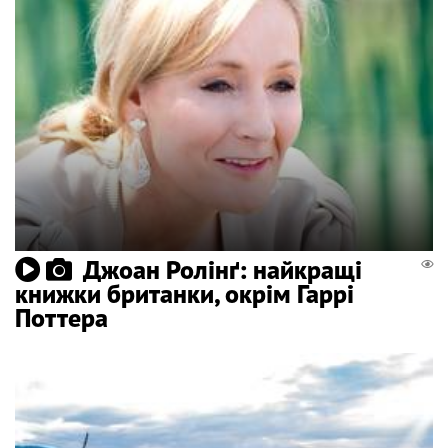
Джоан Ролінґ: найкращі
книжки британки, окрім Гаррі
Поттера