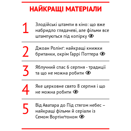
НАЙКРАЩІ МАТЕРІАЛИ
Злодійські штампи в кіно: що вже
набридло глядачеві, але фільми все
штампуються під копірку
Джоан Ролінґ: найкращі книжки
британки, окрім Гаррі Поттера
Яблучний спас 6 серпня - традиції
та що не можна робити
Яке церковне свято 8 серпня і що
не можна робити
Від Аватара до Під стягом небес –
найкращі фільми й серіали із
Семом Вортінґтоном