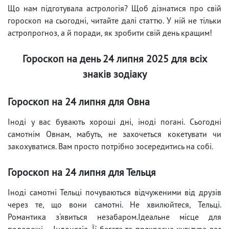
Що нам підготувала астрологія? Щоб дізнатися про свій
гороскоп на сьогодні, читайте далі статтю. У ній не тільки
астропрогноз, а й поради, як зробити свій день кращим!
Гороскоп на день 24 липня 2025 для всіх
знаків зодіаку
Гороскоп на 24 липня для Овна
Іноді у вас бувають хороші дні, іноді погані. Сьогодні
самотнім Овнам, мабуть, не захочеться кокетувати чи
закохуватися. Вам просто потрібно зосередитись на собі.
Гороскоп на 24 липня для Тельця
Іноді самотні Тельці почуваються відчуженими від друзів
через те, що вони самотні. Не хвилюйтеся, Тельці.
Романтика з'явиться незабаром.Ідеальне місце для
подорожі – Індонезія. Її багата та прекрасна культура вас