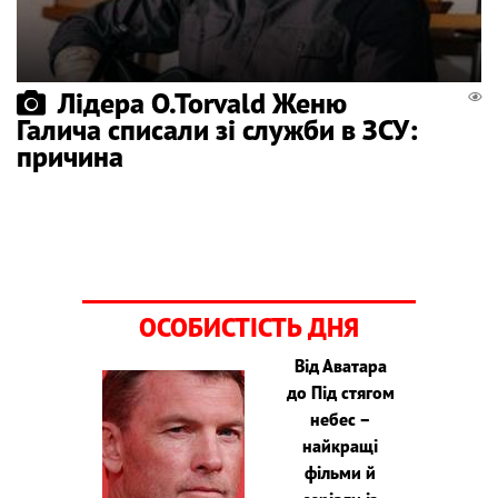
Лідера O.Torvald Женю
Галича списали зі служби в ЗСУ:
причина
ОСОБИСТІСТЬ ДНЯ
Від Аватара
до Під стягом
небес –
найкращі
фільми й