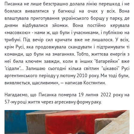
Писанка не лише безстрашно долала лінію перешкод і не
боялася вивалятися у багнюці на очах у всіх. Вона
влаштувала приготування українського борщу у парку, де
днями відбувалися зйомки. Вона постійно керувала
«масовкою» - нами ж, що були і учасниками, і публікою на
трибуні. Під вечір сил кричати вже не лишалося. У всіх,
крім Русі, яка продовжувала скандувати і підтримувати ті
команди, що були на змаганнях. Тобто, життєва енергія з
неї била ключем завжди, коли в інших "батарейки" вже
"сідали"… Залишаю сьогодні кілька світлин "цікавої" Русі
аргентинського періоду у лютому 2010 року. Ми тоді були,
виявляється, щасливими», — написав Костянтин.
Нагадаємо, що Писанка померла 19 липня 2022 року на
57-му році життя через агресивну форму раку.