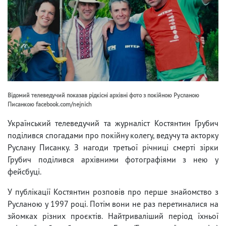
Відомий телеведучий показав рідкісні архівні фото з покійною Русланою
Писанкою facebook.com/nejnich
Український телеведучий та журналіст Костянтин Грубич
поділився спогадами про покійну колегу, ведучу та акторку
Руслану Писанку. З нагоди третьої річниці смерті зірки
Грубич поділився архівними фотографіями з нею у
фейсбуці.
У публікації Костянтин розповів про перше знайомство з
Русланою у 1997 році. Потім вони не раз перетиналися на
зйомках різних проєктів. Найтриваліший період їхньої