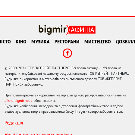
ІСТО
КІНО
МУЗИКА
РЕСТОРАНИ
МИСТЕЦТВО
ДОЗВІЛЛ
© 2000-2024, ТОВ "КЕПРЕЙТ ПАРТНЕРС". Всі права захищені. Усі права на
матеріали, опубліковані на даному ресурсі, належать ТОВ КЕПРЕЙТ ПАРТНЕРС.
Будь-яке використання матеріалів без письмового дозволу ТОВ «КЕПРЕЙТ
ПАРТНЕРС» заборонено.
При правомірному використанні матеріалів даного ресурсу гіперпосилання на
afisha.bigmir.net є
обов'язковим.
Будь-яке копіювання, передрук та відтворення фотографічних творів та/або
аудіовізуальних творів правовласника Getty Images - суворо забороняється.
Редакція
Наші контакти та схема проїзду