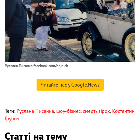
Руслана Писанка facebook.com/nejnich
Читайте нас у Google.News
Теги:
Руслана Писанка
,
шоу-бізнес
,
смерть зірок
,
Костянтин
Грубич
Статті на тему