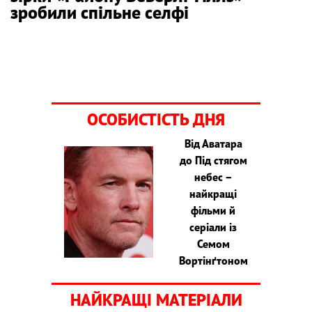
зробили спільне селфі
ОСОБИСТІСТЬ ДНЯ
Від Аватара
до Під стягом
небес –
найкращі
фільми й
серіали із
Семом
Вортінґтоном
НАЙКРАЩІ МАТЕРІАЛИ