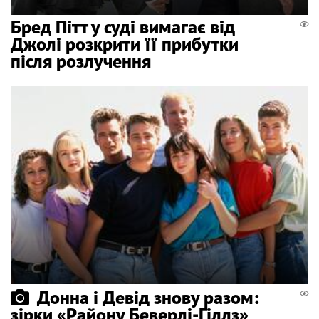
Бред Пітт у суді вимагає від
Джолі розкрити її прибутки
після розлучення
Донна і Девід знову разом:
зірки «Району Беверлі-Гіллз»