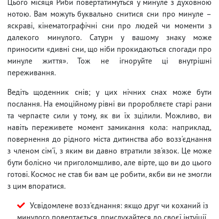
Цього місяця Риби повертатимуться у минуле з духовною
нотою. Вам можуть буквально снитися сни про минуле –
яскраві, кінематографічні сни про людей чи моменти з
далекого минулого. Сатурн у вашому знаку може
приносити «дивні сни, що ніби прокидаються спогади про
минуле життя». Тож не ігноруйте ці внутрішні
переживання.
Ведіть щоденник снів; у цих нічних снах може бути
послання. На емоційному рівні ви проробляєте старі рани
та черпаєте сили у тому, як ви їх зцілили. Можливо, ви
навіть переживете момент замикання кола: наприклад,
повернення до рідного міста дитинства або возз'єднання
з членом сім'ї, з яким ви давно втратили зв'язок. Це може
бути болісно чи приголомшливо, але вірте, що ви до цього
готові. Космос не став би вам це робити, якби ви не змогли
з цим впоратися.
Усвідомлене возз'єднання: якщо друг чи коханий із
минулого повертається, прислухайтеся до своєї інтуїції