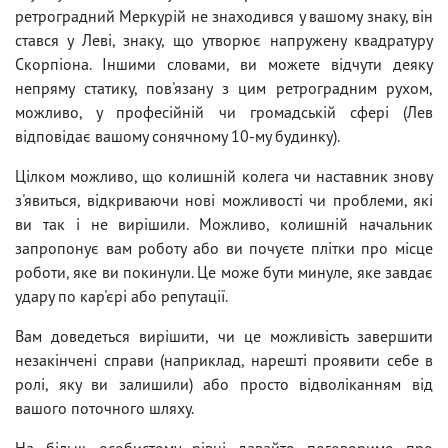
ретроградний Меркурій не знаходився у вашому знаку, він
стався у Леві, знаку, що утворює напружену квадратуру
Скорпіона. Іншими словами, ви можете відчути деяку
непряму статику, пов'язану з цим ретроградним рухом,
можливо, у професійній чи громадській сфері (Лев
відповідає вашому сонячному 10-му будинку).
Цілком можливо, що колишній колега чи наставник знову
з'явиться, відкриваючи нові можливості чи проблеми, які
ви так і не вирішили. Можливо, колишній начальник
запропонує вам роботу або ви почуєте плітки про місце
роботи, яке ви покинули. Це може бути минуле, яке завдає
удару по кар'єрі або репутації.
Вам доведеться вирішити, чи це можливість завершити
незакінчені справи (наприклад, нарешті проявити себе в
ролі, яку ви залишили) або просто відволіканням від
вашого поточного шляху.
На більш особистому рівні давайте поговоримо про