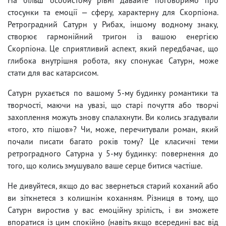
стосунки та емоції — сферу, характерну для Скорпіона.
Ретроградний Сатурн у Рибах, іншому водному знаку,
створює гармонійний тригон із вашою енергією
Скорпіона. Це сприятливий аспект, який передбачає, що
глибока внутрішня робота, яку спонукає Сатурн, може
стати для вас катарсисом.
Сатурн рухається по вашому 5-му будинку романтики та
творчості, маючи на увазі, що старі почуття або творчі
захоплення можуть знову спалахнути. Ви колись згадували
«того, хто пішов»? Чи, може, перечитували роман, який
почали писати багато років тому? Це класичні теми
ретроградного Сатурна у 5-му будинку: повернення до
того, що колись змушувало ваше серце битися частіше.
Не дивуйтеся, якщо до вас звернеться старий коханий або
ви зіткнетеся з колишнім коханням. Різниця в тому, що
Сатурн виростив у вас емоційну зрілість, і ви зможете
впоратися із цим спокійно (навіть якщо всередині вас від