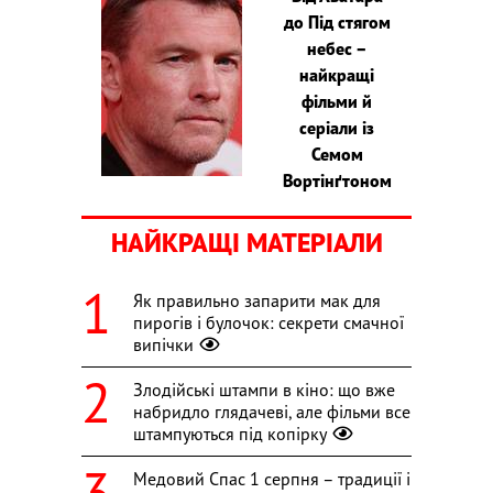
до Під стягом
небес –
найкращі
фільми й
серіали із
Семом
Вортінґтоном
НАЙКРАЩІ МАТЕРІАЛИ
Як правильно запарити мак для
пирогів і булочок: секрети смачної
випічки
Злодійські штампи в кіно: що вже
набридло глядачеві, але фільми все
штампуються під копірку
Медовий Спас 1 серпня – традиції і