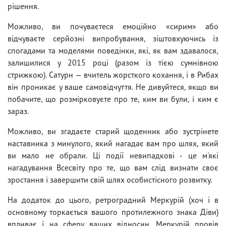
рішення.
Можливо, ви почуваєтеся емоційно «сирим» або
відчуваєте серйозні випробування, зіштовхуючись із
спогадами та моделями поведінки, які, як вам здавалося,
залишилися у 2015 році (разом із тією сумнівною
стрижкою). Сатурн — вчитель жорсткого кохання, і в Рибах
він проникає у ваше самовідчуття. Не дивуйтеся, якщо ви
побачите, що розмірковуєте про те, ким ви були, і ким є
зараз.
Можливо, ви згадаєте старий щоденник або зустрінете
наставника з минулого, який нагадає вам про шлях, який
ви мало не обрали. Ці події невипадкові - це м'які
нагадування Всесвіту про те, що вам слід визнати своє
зростання і завершити свій шлях особистісного розвитку.
На додаток до цього, ретроградний Меркурій (хоч і в
основному торкається вашого протилежного знака Діви)
впливає і на сферу ваших відносин. Меркурій провів