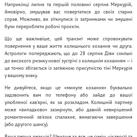
Наприкінці липня та першій половині серпня Меркурій,
ймовірно, змушував вас повертатися до своїх старих
справ. Можливо, ви зіткнулися із затримками чи змушені
були переробляти робочі проєкти.
Що ще важливіше, цей транзит може спровокувати
повернення у ваше життя колишнього кохання чи друга.
Астрологи попереджають, що до 28 серпня Діви схильні
до високого ризику нової зустрічі з колишнім коханням — і
це точно збігається із затяжною присутністю тіні Меркурія
у вашому знаку.
Не дивуйтеся, якщо це «минуле кохання» буквально
задзвонить вам по телефону або зайде до вашої
улюбленої кав'ярні, як за розкладом. Колишній партнер
може «випадково» зазирнути, або давній невирішений
романтичний зв'язок спалахне, вимагаючи завершення
(або другого шансу).
Ваша перша реакція? Швидше за все, це суміш цікавості та