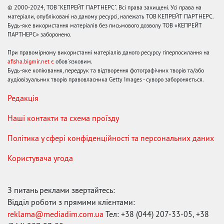
© 2000-2024, ТОВ "КЕПРЕЙТ ПАРТНЕРС". Всі права захищені. Усі права на
матеріали, опубліковані на даному ресурсі, належать ТОВ КЕПРЕЙТ ПАРТНЕРС.
Будь-яке використання матеріалів без письмового дозволу ТОВ «КЕПРЕЙТ
ПАРТНЕРС» заборонено.
При правомірному використанні матеріалів даного ресурсу гіперпосилання на
afisha.bigmir.net є
обов'язковим.
Будь-яке копіювання, передрук та відтворення фотографічних творів та/або
аудіовізуальних творів правовласника Getty Images - суворо забороняється.
Редакція
Наші контакти та схема проїзду
Політика у сфері конфіденційності та персональних даних
Користувача угода
З питань реклами звертайтесь:
Відділ роботи з прямими клієнтами:
reklama@mediadim.com.ua
Тел: +38 (044) 207-33-05, +38