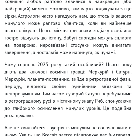
колишня любов раптово з'явилися в найкращий (або
найкращий) момент, можливо, вам варто подякувати за це
зірки. Астрологи часто нагадують нам, що хтось із вашого
минулого може раптово з'явитися, коли ви найменше
цього очікуєте. Цього місяця три знаки зодіаку особливо
гостро відчують цю істину. Забуті спогади можуть спливти
на поверхню, нерозв'язані стосунки можуть вимагати
завершення, а ностальгія може наринути, як цунамі.
Чому серпень 2025 року такий особливий? Цього року
діють два ключові космічні гравці: Меркурій і Сатурн.
Меркурій, планета-посланник, вийде з ретроградної фази,
періоду, відомого своїми руйнівними зв'язками та
непорозумінням. Тим часом суворий Сатурн перебуватиме
в ретроградному русі в містичному знаку Риб, спонукаючи
до глибокого осмислення минулих уроків. Це подвійна
доза дежавю.
Але не хвилюйтеся - зустріч із минулим не означає жити в
ньому. Уявіть, що Всесвіт злегка підштовхує вас (ну гаразд,