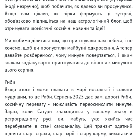
іноді незручно), щоб побачити, як далеко ви просунулися.
Якщо вам цікаво, як зірки формують ці зустрічі,
обов'язково підпишіться на наш астрологічний блог, щоб
отримувати щомісячні космічні новини та ідеї!
Ми любимо ділитися тим, що приготували нам небеса, і не
хочемо, щоб ви пропустили майбутні одкровення. А тепер
давайте розберемося, чому минуле повертається, і яким
знакам зодіаку варто приготуватися до вітання з минулого
цього серпня.
Риби
Якщо хтось і може плавати в морі ностальгії і ставати
мудрішим, то це Риби. Серпень 2025 дає вам, дорогі Риби,
космічну перевагу - можливість переосмислити минуле.
Зараз, коли Сатурн знаходиться у вашому знаку в
ретроградному русі, ви, мабуть, уже якийсь час
перебуваєте в стані самоаналізу. Цей транзит здатний
підняти старі страхи, старі мрії і стару карму, вимагаючи