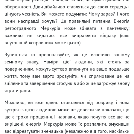
обережності. Діви дбайливо ставляться до своїх сердець і
цінують чесність. Ви можете подумати: Чому зараз? І чого
вони насправді хочуть? Це правильні питання. Енергія
ретроградного Меркурія може збивати з пантелику;
важливо не кидатися все виправляти відразу (ваш
внутрішній «справник» може цього).
Зупиніться та проаналізуйте, як це властиво вашому
земному знаку. Наміри цієї людини, які стоять за
поверненням, можуть суттєво вплинути на ваше подальше
життя, тому вам варто зрозуміти, чи спрямоване це на
зцілення та завершення стосунків або ж це загрожує знову
ятрити рани.
Можливо, ви вже давно оговталися від розриву, і нова
зустріч із цією людиною може це довести чи показати, що
ще є трохи прощення. І навпаки, якщо почуття все ще не
вирішені, енергія Меркурія може їх розпалити, змусивши
вас відреагувати зненацька (незалежно від того, наскільки