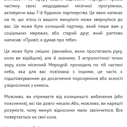
частину своєї нещодавньої місячної прогулянки,
активуючи ваш 7-й будинок партнерства. Це явно натякає
на те, що хтось із вашого минулого може звернутися до
вас. Це може бути колишній партнер, який пише вам у
соціальних мережах, або старий друг, який раптово
написав: «Привіт, я думав про тебе».
Це може бути смішно (звичайно, вони простягають руку,
коли ви відійшли), але й значимо. З астрологічної точки
зору, коли місячний Меркурій проходить по тій частині
неба, яка для вас пов'язана з іншими, це часто є
підштовхуванням до досягнення порозуміння або ясності
у відносинах з кимось.
Можливо, ви отримаєте від колишнього вибачення (або
пояснення), які так довго чекали. Або, можливо, ви нарешті
розумієте, чому минулі відносини мали закінчитися. Все
повертається на свої кола.