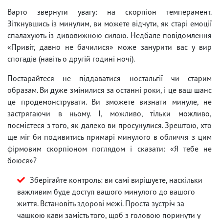
Варто звернути увагу: на скорпіон темперамент.
Зіткнувшись із минулим, ви можете відчути, як старі емоції
спалахують із дивовижною силою. Недбале повідомлення
«Привіт, давно не бачилися» може занурити вас у вир
спогадів (навіть о другій годині ночі).
Постарайтеся не піддаватися ностальгії чи старим
образам. Ви дуже змінилися за останні роки, і це ваш шанс
це продемонструвати. Ви зможете визнати минуле, не
застрягаючи в ньому. І, можливо, тільки можливо,
посмієтеся з того, як далеко ви просунулися. Зрештою, хто
ще міг би подивитись примарі минулого в обличчя з цим
фірмовим скорпіоном поглядом і сказати: «Я тебе не
боюся»?
Зберігайте контроль: ви самі вирішуєте, наскільки
важливим буде доступ вашого минулого до вашого
життя. Встановіть здорові межі. Проста зустріч за
чашкою кави замість того, щоб з головою поринути у