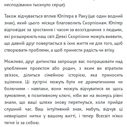
несподіванки тьохнуло серце).
Також відчувається вплив Юпітера в Раку (ще один водний
знак), який цього місяця благоволить Скорпіонам. Юпітер
відповідає за зростання і часом за возз'єднання з людьми,
які розширюють наш світ. Деякі Скорпіони можуть виявити,
що давній друг повертається в їхнє життя не для того, щоб
створювати проблеми, а щоб принести радість чи втіху.
Можливо, друг дитинства запрошує вас попрацювати над
улюбленим проектом або родич, з яким ви втратили
зв'язок, ділиться сімейною історією, яка приносить
зцілення. Ці зустрічі можуть бути не драматичними чи
болючими - навпаки, вони можуть відчуватися як щось
зумовлене, в позитивному ключі, ніби ви на якомусь рівні
знали, що ваші шляхи знову перетнуться, коли прийде
слушний час. Ваш інтуїтивний знак, мабуть, відчув ці
невирішені нитки у вашому житті, і тепер Всесвіт м'яко
тягне їх за собою.