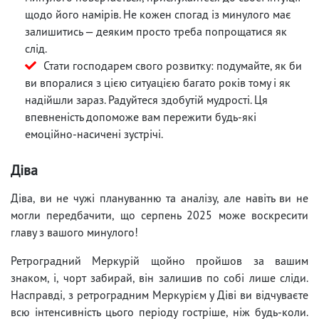
щодо його намірів. Не кожен спогад із минулого має
залишитись — деяким просто треба попрощатися як
слід.
Стати господарем свого розвитку: подумайте, як би
ви впоралися з цією ситуацією багато років тому і як
надійшли зараз. Радуйтеся здобутій мудрості. Ця
впевненість допоможе вам пережити будь-які
емоційно-насичені зустрічі.
Діва
Діва, ви не чужі плануванню та аналізу, але навіть ви не
могли передбачити, що серпень 2025 може воскресити
главу з вашого минулого!
Ретроградний Меркурій щойно пройшов за вашим
знаком, і, чорт забирай, він залишив по собі лише сліди.
Насправді, з ретроградним Меркурієм у Діві ви відчуваєте
всю інтенсивність цього періоду гостріше, ніж будь-коли.