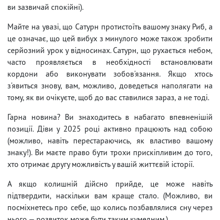
ви зазвичай спокійні).
Майте на увазі, що Сатурн протистоїть вашому знаку Риб, а
це означає, що цей вибух з минулого може також зробити
серйозний урок у відносинах. Сатурн, що рухається небом,
часто проявляється в необхідності встановлювати
кордони або виконувати зобов'язання. Якщо хтось
з'явиться знову, вам, можливо, доведеться наполягати на
тому, як ви очікуєте, щоб до вас ставилися зараз, а не тоді.
Гарна новина? Ви знаходитесь в набагато впевненішій
позиції. Діви у 2025 році активно працюють над собою
(можливо, навіть перестараючись, як властиво вашому
знаку!). Ви маєте право бути трохи прискіпливим до того,
хто отримає другу можливість у вашій життєвій історії.
А якщо колишній дійсно прийде, це може навіть
підтвердити, наскільки вам краще стало. (Можливо, ви
посміхнетесь про себе, що колись позбавлялися сну через
нього — розвиток може бути таким кумедним.)