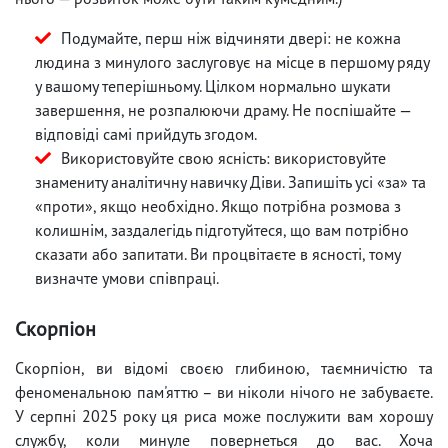
Подумайте, перш ніж відчиняти двері: не кожна
людина з минулого заслуговує на місце в першому ряду
у вашому теперішньому. Цілком нормально шукати
завершення, не розпалюючи драму. Не поспішайте —
відповіді самі прийдуть згодом.
Використовуйте свою ясність: використовуйте
знамениту аналітичну навичку Діви. Запишіть усі «за» та
«проти», якщо необхідно. Якщо потрібна розмова з
колишнім, заздалегідь підготуйтеся, що вам потрібно
сказати або запитати. Ви процвітаєте в ясності, тому
визначте умови співпраці.
Скорпіон
Скорпіон, ви відомі своєю глибиною, таємничістю та
феноменальною пам'яттю – ви ніколи нічого не забуваєте.
У серпні 2025 року ця риса може послужити вам хорошу
службу, коли минуле повернеться до вас. Хоча