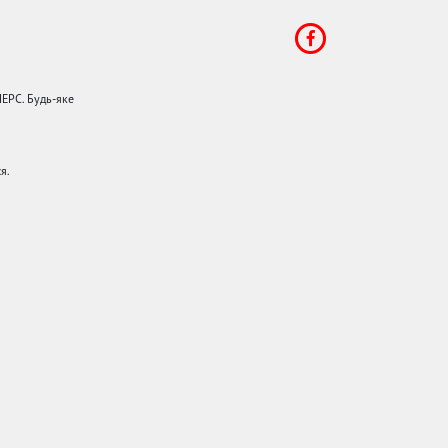
НЕРС. Будь-яке
я.