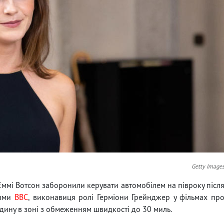
Getty Image
Еммі Вотсон заборонили керувати автомобілем на півроку післ
ними
BBC
, виконавиця ролі Герміони Грейнджер у фільмах пр
одину в зоні з обмеженням швидкості до 30 миль.