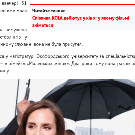
 ввечері 31
сон вже мала
Читайте також:
Співачка KOLA дебютує у кіно: у якому фільмі
зніметься
ула вимушена
терлінгів у
инному слуханні вона не була присутня.
я у магістратурі Оксфордського університету за спеціальніст
 — у рімейку «Маленьких жінок». Два роки тому вона разом з
жину.