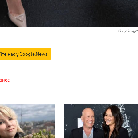
Getty Image
йте нас у Google.News
знес