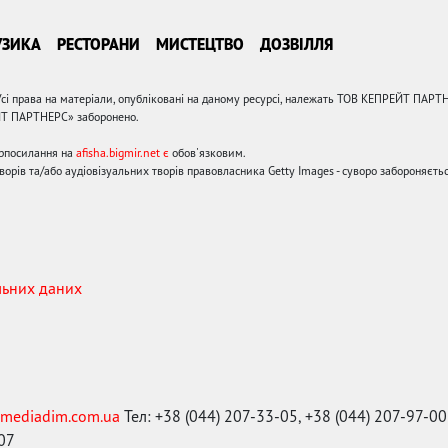
УЗИКА
РЕСТОРАНИ
МИСТЕЦТВО
ДОЗВІЛЛЯ
сі права на матеріали, опубліковані на даному ресурсі, належать ТОВ КЕПРЕЙТ ПАРТ
ЙТ ПАРТНЕРС» заборонено.
ерпосилання на
afisha.bigmir.net є
обов'язковим.
орів та/або аудіовізуальних творів правовласника Getty Images - суворо забороняєтьс
льних даних
mediadim.com.ua
Тел: +38 (044) 207-33-05, +38 (044) 207-97-00
-07