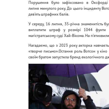
Порушення було зафіксовано в Оксфорді
липня минулого року. До цього інциденту Вот
дев'ять штрафних балів.
У середу, 16 липня, 35-річна знаменитість б
виплатити штраф у розмірі 1044 фунти с
магістратському суді Хай-Вікома. На п'ятихвил
Нагадаємо, що з 2023 року акторка навчаєтьс
«творче письмо».Остання роль Вотсон у кіно
своїм братом запустила бренд екологічного д