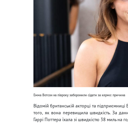
Емма Вотсон на півроку заборонили сідати за кермо: причина
Відомій британській акторці та підприємниці 
того, як вона перевищила швидкість. За да
Гаррі Поттера їхала зі швидкістю 38 миль на г