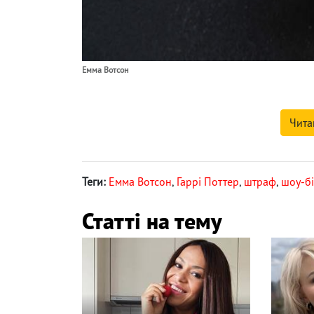
Емма Вотсон
Чита
Теги:
Емма Вотсон
,
Гаррі Поттер
,
штраф
,
шоу-бі
Статті на тему