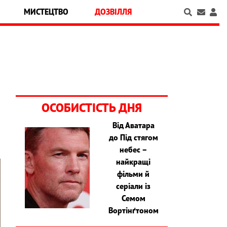
МИСТЕЦТВО
ДОЗВІЛЛЯ
ОСОБИСТІСТЬ ДНЯ
Від Аватара
до Під стягом
небес –
найкращі
фільми й
серіали із
Семом
Вортінґтоном