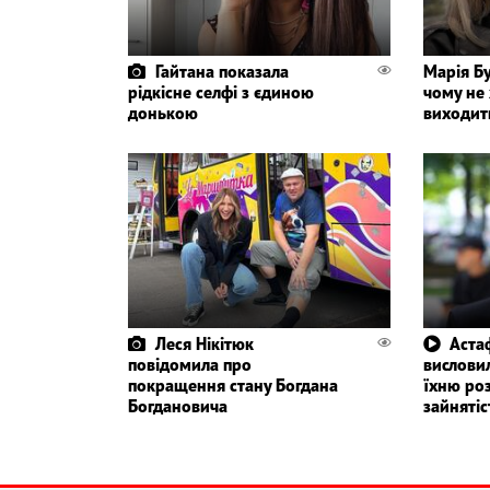
Гайтана показала
Марія Бу
рідкісне селфі з єдиною
чому не 
донькою
виходит
Леся Нікітюк
Астаф
повідомила про
висловил
покращення стану Богдана
їхню ро
Богдановича
зайнятіс