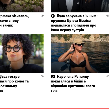
рмака зізналась,
Була заручена з іншим:
хоче знову
дружина Брюса Вілліса
и заміж
поділилася спогадами про
їхню першу зустріч
'єва гостро
Наречена Роналду
ася про колег та
показалася в бікіні й
зважальну
відповіла критикам свого
ть
тіла