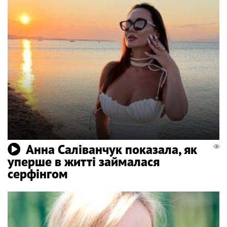
Анна Саліванчук показала, як
уперше в житті займалася
серфінгом