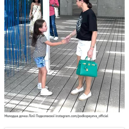
Молодша дочка Лілії Подкопаєвої instagram.com/podkopayeva_official