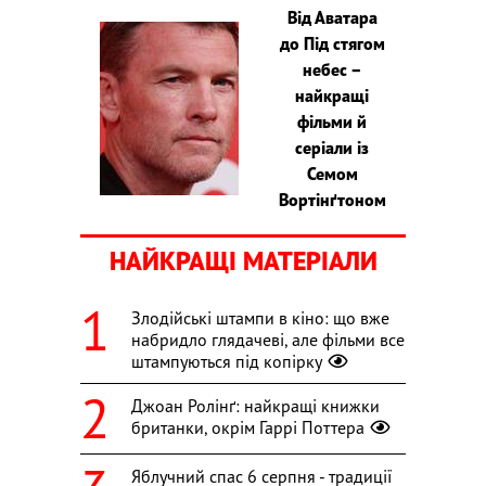
Від Аватара
до Під стягом
небес –
найкращі
фільми й
серіали із
Семом
Вортінґтоном
НАЙКРАЩІ МАТЕРІАЛИ
Злодійські штампи в кіно: що вже
набридло глядачеві, але фільми все
штампуються під копірку
Джоан Ролінґ: найкращі книжки
британки, окрім Гаррі Поттера
Яблучний спас 6 серпня - традиції