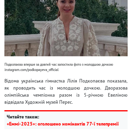
Подкопаєва вперше за довгий час запостила фото з молодшою дочкою
instagram.com/podkopayeva_official
Відома українська гімнастка Лілія Подкопаєва показала,
як проводить час із молодшою дочкою. Дворазова
олімпійська чемпіонка разом із 5-річною Евеліною
відвідала Художній музей Перес.
Читайте також:
«Еммі-2025»: оголошено номінантів 77-ї телепремії