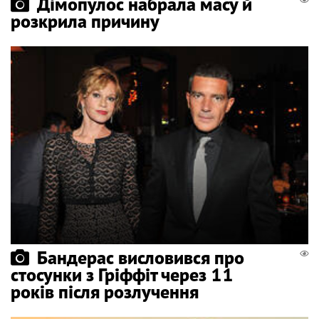
Дімопулос набрала масу й
розкрила причину
Бандерас висловився про
стосунки з Гріффіт через 11
років після розлучення