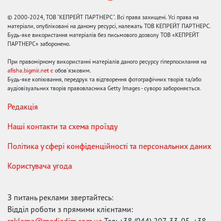
© 2000-2024, ТОВ "КЕПРЕЙТ ПАРТНЕРС". Всі права захищені. Усі права на
матеріали, опубліковані на даному ресурсі, належать ТОВ КЕПРЕЙТ ПАРТНЕРС.
Будь-яке використання матеріалів без письмового дозволу ТОВ «КЕПРЕЙТ
ПАРТНЕРС» заборонено.
При правомірному використанні матеріалів даного ресурсу гіперпосилання на
afisha.bigmir.net є
обов'язковим.
Будь-яке копіювання, передрук та відтворення фотографічних творів та/або
аудіовізуальних творів правовласника Getty Images - суворо забороняється.
Редакція
Наші контакти та схема проїзду
Політика у сфері конфіденційності та персональних даних
Користувача угода
З питань реклами звертайтесь:
Відділ роботи з прямими клієнтами:
reklama@mediadim.com.ua
Тел: +38 (044) 207-33-05, +38