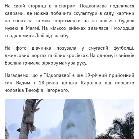
На своїй сторінці в інстаграмі Подкопаєва поділилася
кадрами, де можна побачити скульптури в саду, картини
на стінах та знімки спортсменки на тлі пальм і будівлі
музею в Маямі. На кількох знімках з'явилася і молодша
спадкоємиця Лілії від шлюбу.
На фото дівчинка позувала у смугастій футболці,
джинсових шортах та білих кросівках. На одному із знімків
Евеліна тримала зіркову маму за руку.
Нагадаємо, що у Підкопаєвої є ще 19-річний прийомний
син Вадим і 18-річна донька Кароліна від першого
чоловіка Тимофія Нагорного.