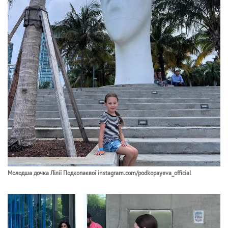
Молодша дочка Лілії Подкопаєвої instagram.com/podkopayeva_official