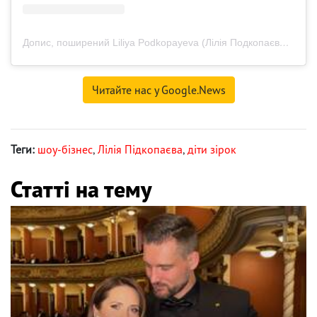
Допис, поширений Liliya Podkopayeva (Лілія Подкопаєва)OLY (@podkopayeva_official)
Читайте нас у Google.News
Теги:
шоу-бізнес
,
Лілія Підкопаєва
,
діти зірок
Статті на тему