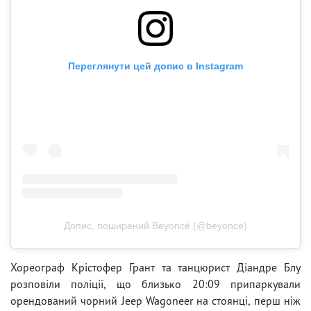
Переглянути цей допис в Instagram
Допис, поширений Beyoncé (@beyonce)
Хореограф Крістофер Грант та танцюрист Діандре Блу
розповіли поліції, що близько 20:09 припаркували
орендований чорний Jeep Wagoneer на стоянці, перш ніж