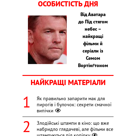
ОСОБИСТІСТЬ ДНЯ
Від Аватара
до Під стягом
небес –
найкращі
фільми й
серіали із
Семом
Вортінґтоном
НАЙКРАЩІ МАТЕРІАЛИ
Як правильно запарити мак для
пирогів і булочок: секрети смачної
випічки
Злодійські штампи в кіно: що вже
набридло глядачеві, але фільми все
штампуються під копірку