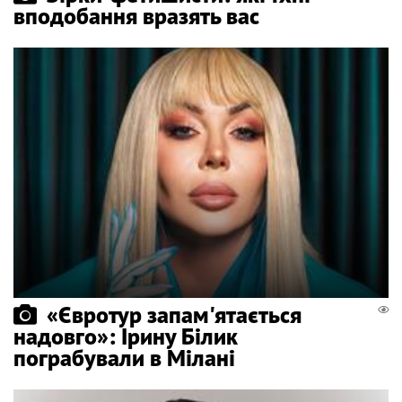
вподобання вразять вас
«Євротур запам'ятається
надовго»: Ірину Білик
пограбували в Мілані