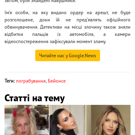
звітом, були знайдені навушники.
Ім’я особи, на яку видано ордер на арешт, не буде
розголошене, доки їй не пред’являть офіційного
обвинувачення. Детективи на місці злочину також зняли
відбитки пальців із автомобіля, а камери
відеоспостереження зафіксували момент зламу.
Читайте нас у Google.News
Теги:
пограбування
,
Бейонсе
Статті на тему