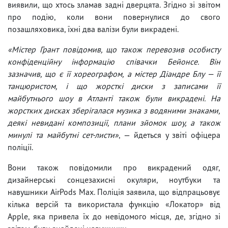
виявили, що хтось зламав задні дверцята. Згідно зі звітом
про подію, коли вони повернулися до свого
позашляховика, їхні два валізи були викрадені.
«Містер Грант повідомив, що також перевозив особисту
конфіденційну інформацію співачки Бейонсе. Він
зазначив, що є її хореографом, а містер Діандре Блу — її
танцюристом, і що жорсткі диски з записами її
майбутнього шоу в Атланті також були викрадені. На
жорстких дисках зберігалася музика з водяними знаками,
деякі невидані композиції, плани зйомок шоу, а також
минулі та майбутні сет-листи»
, — йдеться у звіті офіцера
поліції.
Вони також повідомили про викрадений одяг,
дизайнерські сонцезахисні окуляри, ноутбуки та
навушники AirPods Max. Поліція заявила, що відпрацьовує
кілька версій та використала функцію «Локатор» від
Apple, яка привела їх до невідомого місця, де, згідно зі