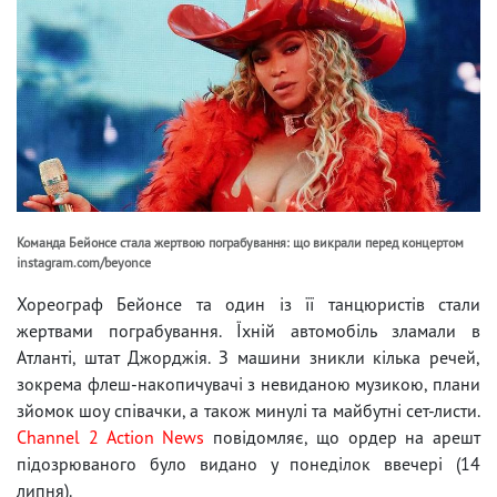
Команда Бейонсе стала жертвою пограбування: що викрали перед концертом
instagram.com/beyonce
Хореограф Бейонсе та один із її танцюристів стали
жертвами пограбування. Їхній автомобіль зламали в
Атланті, штат Джорджія. З машини зникли кілька речей,
зокрема флеш-накопичувачі з невиданою музикою, плани
зйомок шоу співачки, а також минулі та майбутні сет-листи.
Channel 2 Action News
повідомляє, що ордер на арешт
підозрюваного було видано у понеділок ввечері (14
липня).