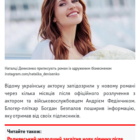
Наталці Денисенко приписують роман із одруженим бізнесменом
instagram.com/natalka_denisenko
Відому українську акторку запідозрили у новому романі
через кілька місяців після офіційного розлучення з
актором та військовослужбовцем Андрієм Федінчиком.
Блогер-пліткар Богдан Безпалов поширив інформацію,
яку отримав від своїх підписників.
Читайте також:
Роднянський-молодший засвітив нову дівчину після