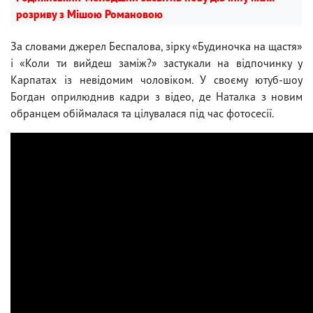
розриву з Мішою Романовою
За словами джерел Беспалова, зірку «Будиночка на щастя»
і «Коли ти вийдеш заміж?» застукали на відпочинку у
Карпатах із невідомим чоловіком. У своєму ютуб-шоу
Богдан оприлюднив кадри з відео, де Наталка з новим
обранцем обіймалася та цілувалася під час фотосесії.