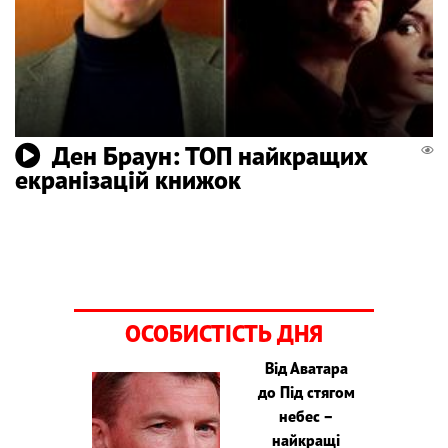
Ден Браун: ТОП найкращих
екранізацій книжок
ОСОБИСТІСТЬ ДНЯ
Від Аватара
до Під стягом
небес –
найкращі