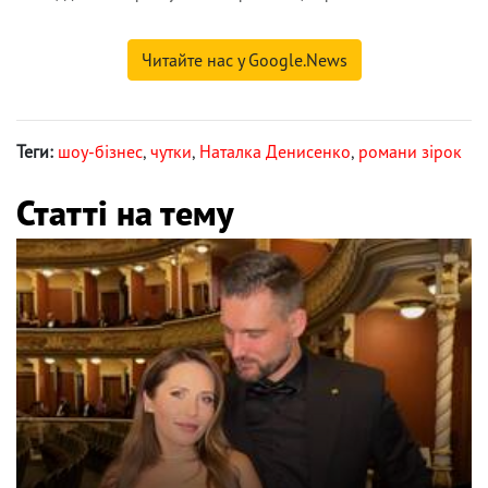
Читайте нас у Google.News
Теги:
шоу-бізнес
,
чутки
,
Наталка Денисенко
,
романи зірок
Статті на тему