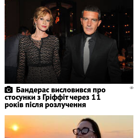
Бандерас висловився про
стосунки з Гріффіт через 11
років після розлучення