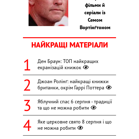
фільми й
серіали із
Семом
Вортінґтоном
НАЙКРАЩІ МАТЕРІАЛИ
Ден Браун: ТОП найкращих
екранізацій книжок
Джоан Ролінґ: найкращі книжки
британки, окрім Гаррі Поттера
Яблучний спас 6 серпня - традиції
та що не можна робити
Яке церковне свято 8 серпня і що
не можна робити