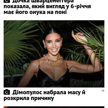
Дочка Шварценеґґера
показала, який вигляд у 6-річчя
має його онука на поні
Дімопулос набрала масу й
розкрила причину