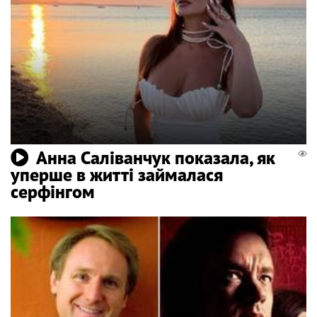
Анна Саліванчук показала, як
уперше в житті займалася
серфінгом