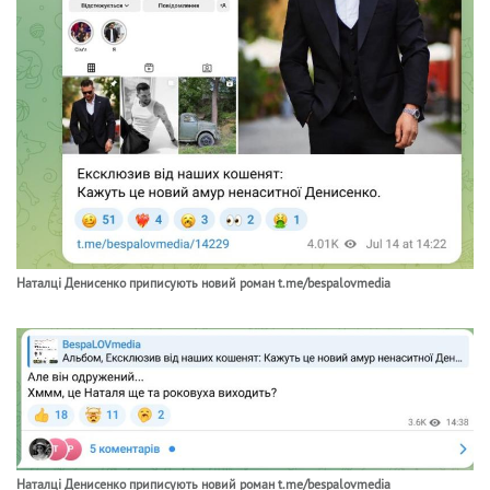
Наталці Денисенко приписують новий роман t.me/bespalovmedia
Наталці Денисенко приписують новий роман t.me/bespalovmedia