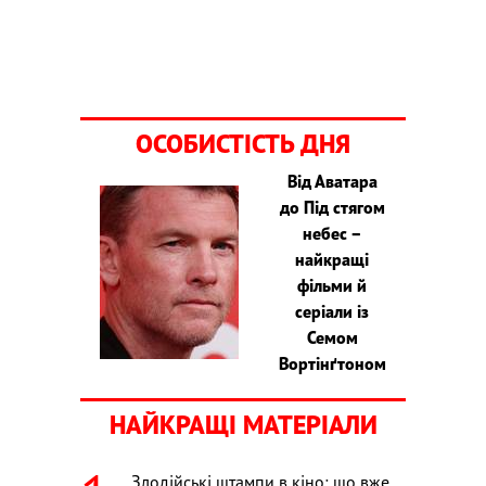
ОСОБИСТІСТЬ ДНЯ
Від Аватара
до Під стягом
небес –
найкращі
фільми й
серіали із
Семом
Вортінґтоном
НАЙКРАЩІ МАТЕРІАЛИ
Злодійські штампи в кіно: що вже