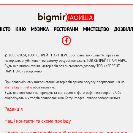
ІСТО
КІНО
МУЗИКА
РЕСТОРАНИ
МИСТЕЦТВО
ДОЗВІЛЛ
© 2000-2024, ТОВ "КЕПРЕЙТ ПАРТНЕРС". Всі права захищені. Усі права на
матеріали, опубліковані на даному ресурсі, належать ТОВ КЕПРЕЙТ ПАРТНЕРС.
Будь-яке використання матеріалів без письмового дозволу ТОВ «КЕПРЕЙТ
ПАРТНЕРС» заборонено.
При правомірному використанні матеріалів даного ресурсу гіперпосилання на
afisha.bigmir.net є
обов'язковим.
Будь-яке копіювання, передрук та відтворення фотографічних творів та/або
аудіовізуальних творів правовласника Getty Images - суворо забороняється.
Редакція
Наші контакти та схема проїзду
Політика у сфері конфіденційності та персональних даних