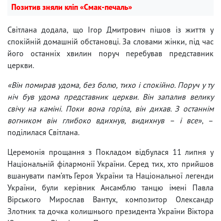
Позитив зняли кліп «Смак-печаль»
Світлана додала, що Ігор Дмитрович пішов із життя у
спокійній домашній обстановці. За словами жінки, під час
його останніх хвилин поруч перебував представник
церкви.
«Він помирав удома, без болю, тихо і спокійно. Поруч у ту
ніч був удома представник церкви. Він запалив велику
свічу на каміні. Поки вона горіла, він дихав. З останнім
вогником він глибоко вдихнув, видихнув – і все»
, –
поділилася Світлана.
Церемонія прощання з Покладом відбулася 11 липня у
Національній філармонії України. Серед тих, хто прийшов
вшанувати пам’ять Героя України та Національної легенди
України, були керівник Ансамблю танцю імені Павла
Вірського Мирослав Вантух, композитор Олександр
Злотник та дочка колишнього президента України Віктора