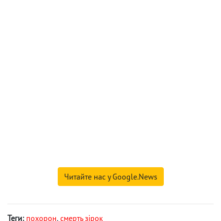
Читайте нас у Google.News
Теги:
похорон
,
смерть зірок