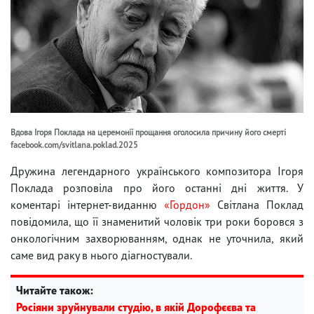
Вдова Ігоря Поклада на церемонії прощання оголосила причину його смерті
facebook.com/svitlana.poklad.2025
Дружина легендарного українського композитора Ігоря
Поклада розповіла про його останні дні життя. У
коментарі інтернет-виданню
«Гордон»
Світлана Поклад
повідомила, що її знаменитий чоловік три роки боровся з
онкологічним захворюванням, однак не уточнила, який
саме вид раку в нього діагностували.
Читайте також:
Росіяни зруйнували студію, в якій Дорофєєва та