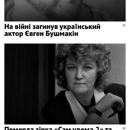
На війні загинув український
актор Євген Бушмакін
Померла зірка «Сам удома 2» та