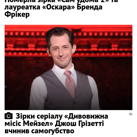
лауреатка «Оскара» Бренда
Фрікер
Зірки серіалу «Дивовижна
місіс Мейзел» Джош Грізетті
вчинив самогубство