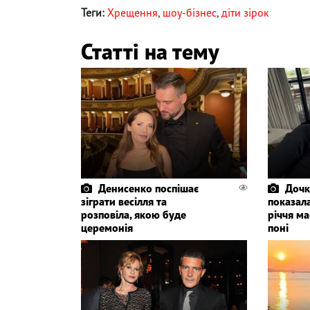
Теги:
Хрещення
,
шоу-бізнес
,
діти зірок
Статті на тему
Денисенко поспішає
Дочк
зіграти весілля та
показала
розповіла, якою буде
річчя ма
церемонія
поні