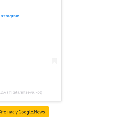
Instagram
 (@tatarintseva.kot)
йте нас у Google.News