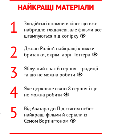
НАЙКРАЩІ МАТЕРІАЛИ
Злодійські штампи в кіно: що вже
набридло глядачеві, але фільми все
штампуються під копірку
Джоан Ролінґ: найкращі книжки
британки, окрім Гаррі Поттера
Яблучний спас 6 серпня - традиції
та що не можна робити
Яке церковне свято 8 серпня і що
не можна робити
Від Аватара до Під стягом небес –
у
найкращі фільми й серіали із
Семом Вортінґтоном
а