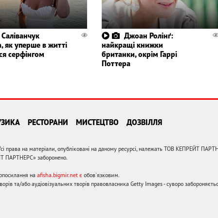
 Саліванчук
Джоан Ролінґ:
, як уперше в житті
найкращі книжки
ся серфінгом
британки, окрім Гаррі
Поттера
УЗИКА
РЕСТОРАНИ
МИСТЕЦТВО
ДОЗВІЛЛЯ
сі права на матеріали, опубліковані на даному ресурсі, належать ТОВ КЕПРЕЙТ ПАРТ
ЙТ ПАРТНЕРС» заборонено.
ерпосилання на
afisha.bigmir.net є
обов'язковим.
орів та/або аудіовізуальних творів правовласника Getty Images - суворо забороняєтьс