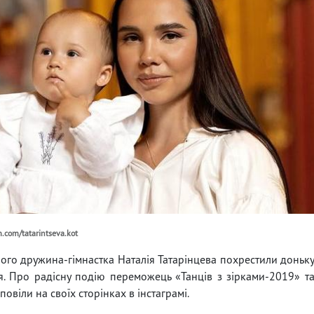
.com/tatarintseva.kot
ого дружина-гімнастка Наталія Татарінцева похрестили доньк
. Про радісну подію переможець «Танців з зірками-2019» т
овіли на своїх сторінках в інстаграмі.