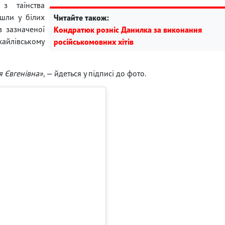
з таїнства
шли у білих
Читайте також:
з зазначеної
Кондратюк розніс Данилка за виконання
хайлівському
російськомовних хітів
я Євгенівна»
, — йдеться у підписі до фото.