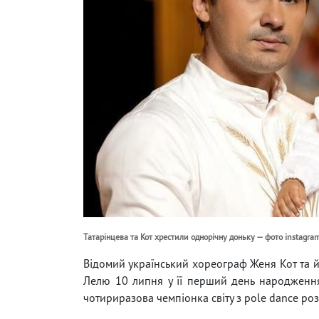
Татарінцева та Кот хрестили однорічну доньку — фото instagram
Відомий український хореограф Женя Кот та й
Лелю 10 липня у її перший день народження
чотириразова чемпіонка світу з pole dance розп