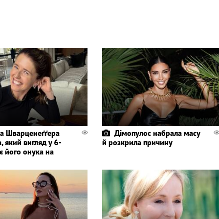
а Шварценеґґера
Дімопулос набрала масу
, який вигляд у 6-
й розкрила причину
є його онука на