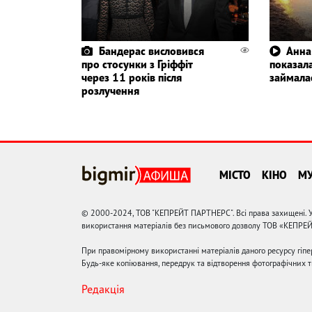
Бандерас висловився
Анна
про стосунки з Гріффіт
показала
через 11 років після
займала
розлучення
МІСТО
КІНО
М
© 2000-2024, ТОВ "КЕПРЕЙТ ПАРТНЕРС". Всі права захищені. У
використання матеріалів без письмового дозволу ТОВ «КЕПРЕ
При правомірному використанні матеріалів даного ресурсу гіп
Будь-яке копіювання, передрук та відтворення фотографічних тв
Редакція