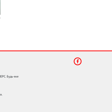
НЕРС. Будь-яке
я.