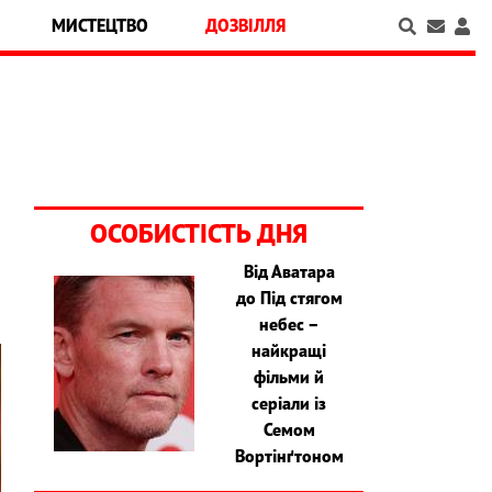
МИСТЕЦТВО
ДОЗВІЛЛЯ
ОСОБИСТІСТЬ ДНЯ
Від Аватара
до Під стягом
небес –
найкращі
фільми й
серіали із
Семом
Вортінґтоном