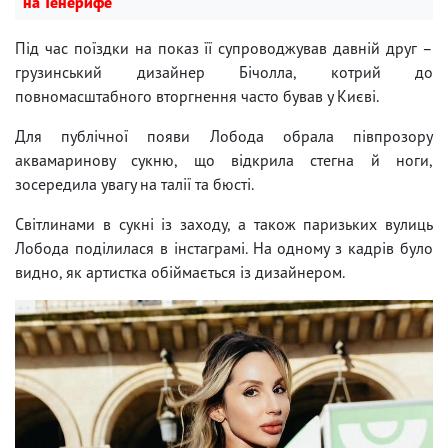
на Тенерифе
Під час поїздки на показ її супроводжував давній друг –
грузинський дизайнер Бічолла, котрий до
повномасштабного вторгнення часто бував у Києві.
Для публічної появи Лобода обрала півпрозору
аквамаринову сукню, що відкрила стегна й ноги,
зосередила увагу на талії та бюсті.
Світлинами в сукні із заходу, а також паризьких вулиць
Лобода поділилася в інстаграмі. На одному з кадрів було
видно, як артистка обіймається із дизайнером.