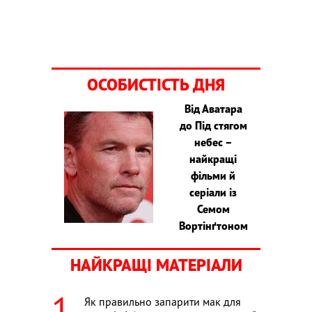
ОСОБИСТІСТЬ ДНЯ
Від Аватара
до Під стягом
небес –
найкращі
фільми й
серіали із
Семом
Вортінґтоном
НАЙКРАЩІ МАТЕРІАЛИ
Як правильно запарити мак для