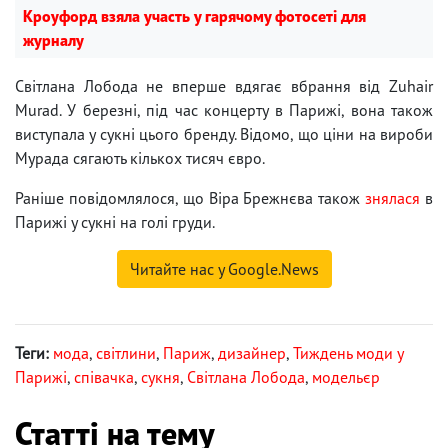
Кроуфорд взяла участь у гарячому фотосеті для
журналу
Світлана Лобода не вперше вдягає вбрання від Zuhair
Murad. У березні, під час концерту в Парижі, вона також
виступала у сукні цього бренду. Відомо, що ціни на вироби
Мурада сягають кількох тисяч євро.
Раніше повідомлялося, що Віра Брежнєва також
знялася
в
Парижі у сукні на голі груди.
Читайте нас у Google.News
Теги:
мода
,
світлини
,
Париж
,
дизайнер
,
Тиждень моди у
Парижі
,
співачка
,
сукня
,
Світлана Лобода
,
модельєр
Статті на тему