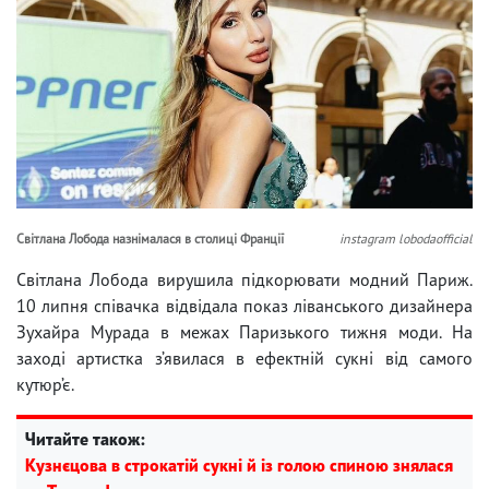
Світлана Лобода назнімалася в столиці Франції
instagram lobodaofficial
Світлана Лобода вирушила підкорювати модний Париж.
10 липня співачка відвідала показ ліванського дизайнера
Зухайра Мурада в межах Паризького тижня моди. На
заході артистка з’явилася в ефектній сукні від самого
кутюр’є.
Читайте також:
Кузнєцова в строкатій сукні й із голою спиною знялася