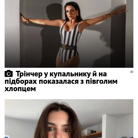
Трінчер у купальнику й на
підборах показалася з півголим
хлопцем